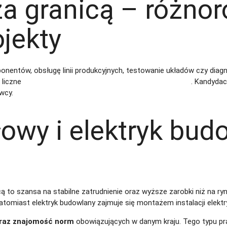
za granicą – różno
ojekty
onentów, obsługę linii produkcyjnych, testowanie układów czy dia
 liczne
oferty pracy jako elektryk/elektronik w Niemczech
. Kandydaci
wcy.
łowy i elektryk bud
cą to szansa na stabilne zatrudnienie oraz wyższe zarobki niż na r
tomiast elektryk budowlany zajmuje się montażem instalacji elekt
oraz znajomość norm
obowiązujących w danym kraju. Tego typu pra