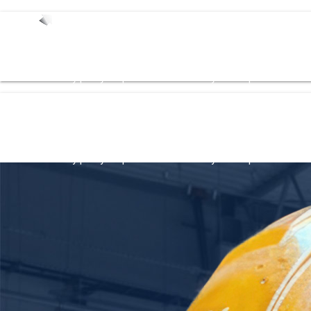
Start
Oferty pracy
Zespół
Dla Pracodowacy
Strefa pracownika
Bl
Start
Oferty pracy
Zespół
Dla Pracodowacy
Strefa pracownika
Bl