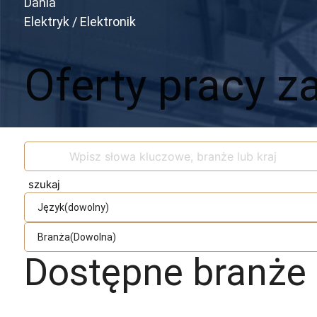
Dania
Elektryk / Elektronik
Oferty pracy za
Język(dowolny)
Branża(Dowolna)
Dostępne branże
Spawacz