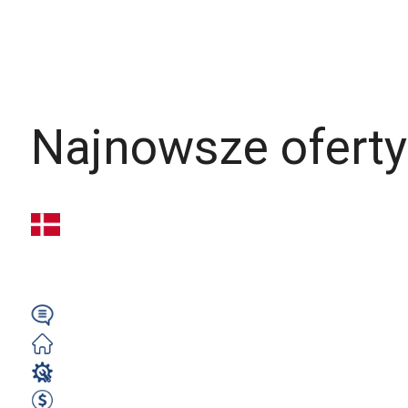
Elektryk / Elektronik
Stolarz
Operator CNC
Monter Izolacji
Najnowsze oferty
Elektryk (m/k/n) – 
|...
Niemiecki/Angielski
Darmowe
Elektryk / Elektronik
3000 EUR Netto miesięcznie