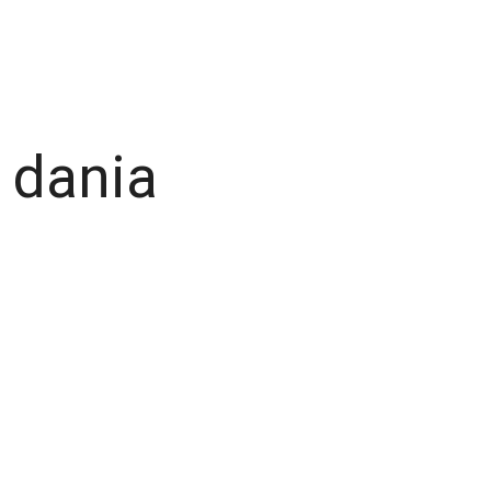
 dania
Szyny Zasilające | Dan