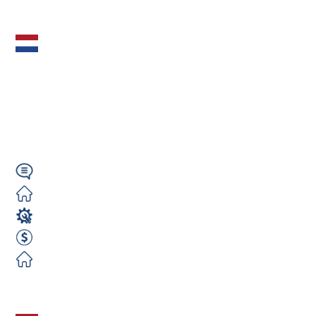
Zobacz ofertę
TIG 141 (m/k/n)
Cienkie Blachy (1–5
mm) – 750€ NETTO
Tygodniowo....
Angielski
Darmowe
Spawacz
750 EUR Netto Tygodniowo
Darmowe
Zobacz ofertę