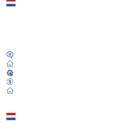
CNC Frezer /
Programista
Heidenhain (m/k/n) –
Darmowe...
Angielski
Darmowe
Operator CNC
750 EUR Netto Tygodniowo
Darmowe
Zobacz ofertę
SPAWACZ TIG
(m/k/n) (cienkie