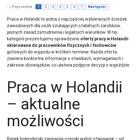
< Poprzednia
1
2
3
4
5
6
7
Następna>
Praca w Holandii to jedna z najczęściej wybieranych ścieżek
zawodowych dla osób szukających stabilnych zarobków,
jasnych zasad zatrudnienia i legalnych warunków. W tej
kategorii prezentujemy sprawdzone
oferty pracy w Holandii
skierowane do pracowników fizycznych i fachowców
gotowych do wyjazdu w krótkim terminie. Każda oferta
zawiera konkretne informacje o stawkach, wymaganiach i
zakresie obowiązków, co ułatwia podjęcie decyzji o wyjeździe.
Praca w Holandii
– aktualne
możliwości
Rynek holenderski zapewnia szeroki wybór stanowisk – od