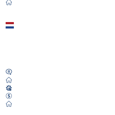
Zorganizowane
Zobacz ofertę
Programista
Tokarek CNC FANUC
(m/k/n) – Holandia /
A1 okolice...
Wymagany
Zorganizowane
Operator CNC
36 EUR godzina brutto
Zorganizowane
Zobacz ofertę