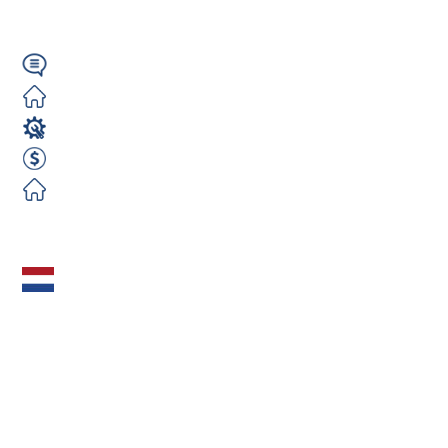
650–720 €...
Angielski
Darmowe
Monter Izolacji
720 EUR Netto Tygodniowo
Darmowe
Zobacz ofertę
Monter Rusztowań
(m/k/n) – Holandia |
650–720 €
netto/tydz. |...