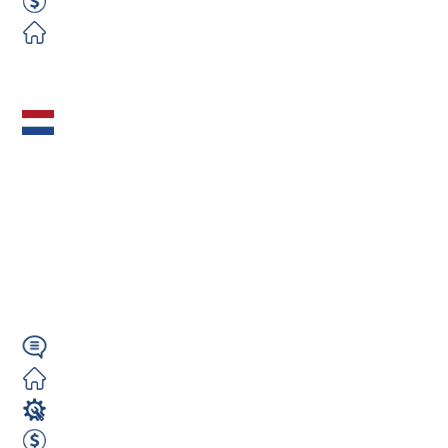
700 EUR Netto Tygodniowo
Darmowe
Zobacz ofertę
Mechanik
Samochodowy
(m/k/n) Holandia –
Rotterdam |
Darmowe...
Angielski
Darmowe
Mechanik / Mechatronik