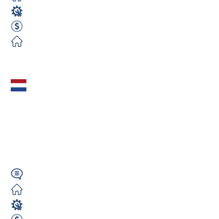
Operator CNC
800 EUR Netto miesięcznie
Darmowe
Zobacz ofertę
Lakiernik
Proszkowy (m/k/n)
Holandia – Nawet
700€ Netto...
Angielski
Darmowe
Lakiernik