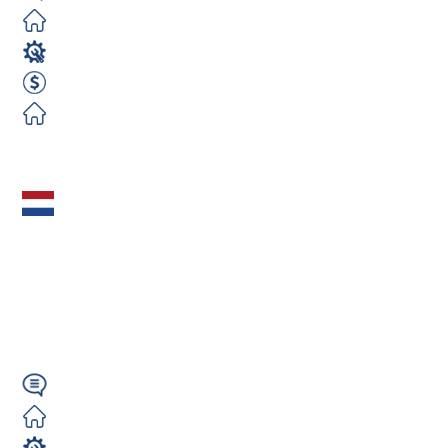
Zorganizowane
Spawacz
35 EUR godzina / brutto
Zorganizowane
Zobacz ofertę
Mechanik
samochodowy
(m/k/n) - Den Bosh i
inne miasta Holandia
Wymagany
Darmowe