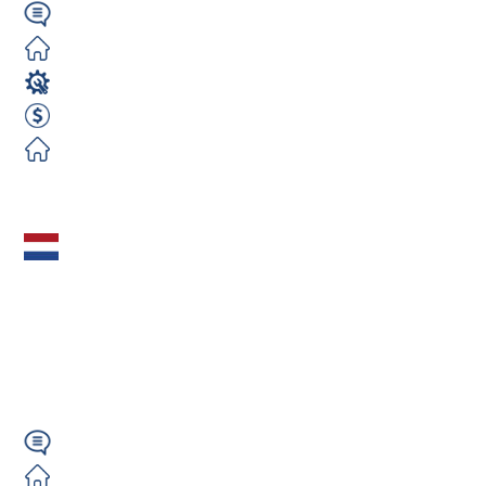
Niemiecki/Angielski
Darmowe
Magazyn
720 EUR Netto Tygodniowo
Darmowe
Zobacz ofertę
Programista CNC /
Frezer CNC
Heidenhain (m/k/n) –
Holandia |...
Angielski
Darmowe