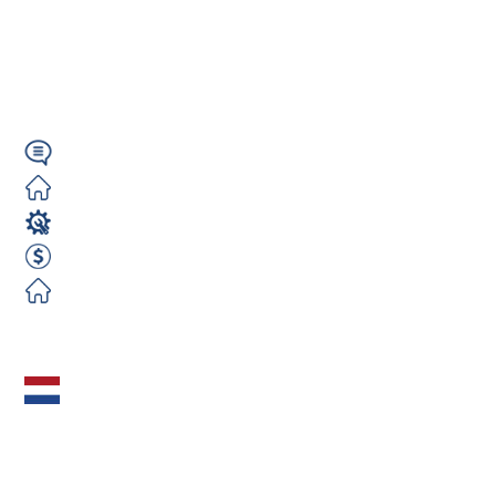
blachy) – 700€
NETTO / tydz. |...
Angielski
Darmowe
Spawacz
700 EUR Netto Tygodniowo
Darmowe
Zobacz ofertę
CNC Tokarz / Frezer
(Fanuc) (m/k/n) –
660€ NETTO