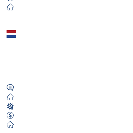
600 EUR Netto Tygodniowo
Darmowe
Zobacz ofertę
Spawacz MIG MAG
(m/k/n) – 650€
NETTO tygodniowo |
Holandia | OD...
Angielski
Darmowe
Spawacz
650 EUR Netto Tygodniowo
Darmowe