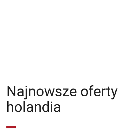
Malarz
Lakiernik
Mechanik / Mechatronik
Ślusarz
Stolarz
Piaskarz
Operator CNC
Dekarz
Monter Rusztowań
Monter Izolacji
Monter
Produkcja
Najnowsze oferty
holandia
Operator Wózka