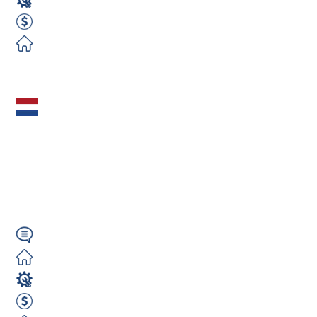
Mechanik / Mechatronik
650 EUR Netto miesięcznie
Darmowe
Zobacz ofertę
Mechanik
samochodowy
(m/k/n) praca na A1 /
Breda
Wymagany
Zorganizowane
Mechanik / Mechatronik
35 EUR godzina brutto