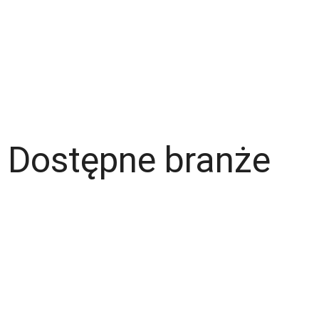
Warunki korzystania z serwisu
Polityka prywatności
Dla pracodawcy
Dostępne branże
Magazyn
Hydraulik
Wentylacje/Klimatyzacje
Budownictwo / Wykończenia wnętrz
Gastronomia
Fachowcy - różne zawody
Kierowca / Kurier
Laminiarz