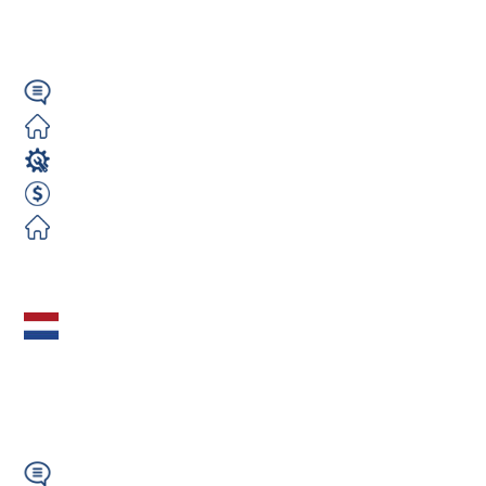
tygodniowo |...
Angielski
Darmowe
Operator CNC
660 EUR Netto Tygodniowo
Darmowe
Zobacz ofertę
Spawacz MIG/MAG
(m/k/n) – Holandia |
30–35 €/h | A1 |...
Angielski