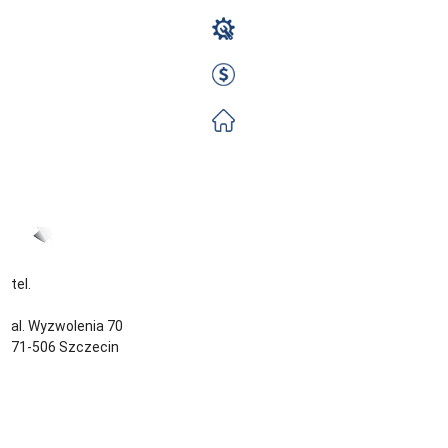
Monter Rusztowań
2000 EUR Netto miesięcznie
Zorganizowane
Zobacz ofertę
tel.
+48 535 139 034
kontakt@sternjob.com
al. Wyzwolenia 70
71-506 Szczecin
Kontakt
Zespół
Strefa pracownika
Blog