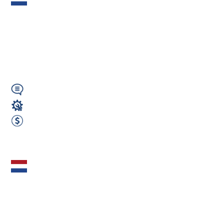
Widłowegom (m/k/n)
– Holandia | 600 €
netto/tydz....
Niemiecki/Angielski
Operator wózka widłowego
600 EUR Netto Tygodniowo
Zobacz ofertę
Monter Izolacji
Przemysłowych
(m/k/n) – Holandia |