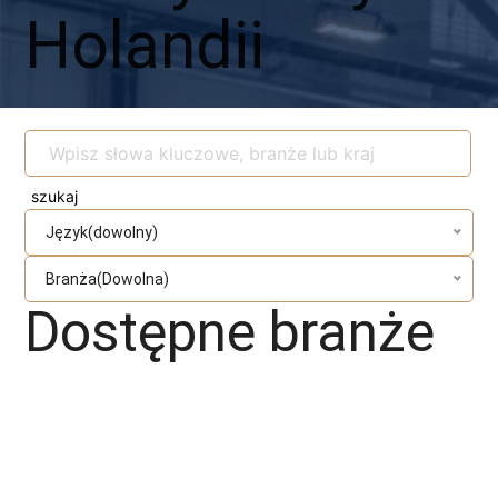
Holandii
Język(dowolny)
Branża(Dowolna)
Dostępne branże
Magazyn
Fachowcy - różne zawody
Laminiarz
Spawacz
Operator wózka widłowego