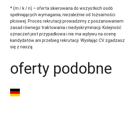
* (m / k / n) – oferta skierowana do wszystkich osób
spełniających wymagania, niezależnie od tożsamości
płciowej. Proces rekrutacji prowadzimy z poszanowaniem
zasad równego traktowania i niedyskryminacji. Kolejność
oznaczeń jest przypadkowa i nie ma wpływu na ocenę
kandydatów ani przebieg rekrutacji.
Wysłając CV zgadzasz
się z naszą
polityką prywatności
oferty podobne
Elektryk z
Niemieckim -
Jettingen-
Scheppach (Niemcy)