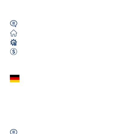
(DP)
Wymagany
Zorganizowane
Elektryk / Elektronik
3100 EUR Netto miesięcznie
Zobacz ofertę
Elektryk
przemysłowy –
okolice Stuttgartu i
Norymbergi –...