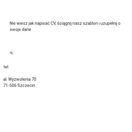
+48 576 139 711
Nie wiesz jak napisać CV, ściągnij nasz szablon i uzupełnij o
swoje dane
CV język Polski >
CV język Niemiecki >
tel.
+48 535 139 034
kontakt@sternjob.com
al. Wyzwolenia 70
71-506 Szczecin
Kontakt
Zespół
Strefa pracownika
Blog
Warunki korzystania z serwisu
Polityka prywatności
Dla pracodawcy