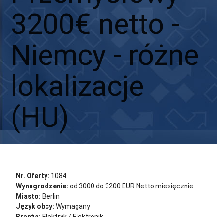
3200€ netto -
Niemcy - różne
lokalizacje
(HU)
Aplikuj
Aplikuj bez CV
Nr. Oferty:
1084
Wynagrodzenie:
od 3000 do 3200 EUR Netto miesięcznie
Miasto:
Berlin
Język obcy:
Wymagany
Branża:
Elektryk / Elektronik