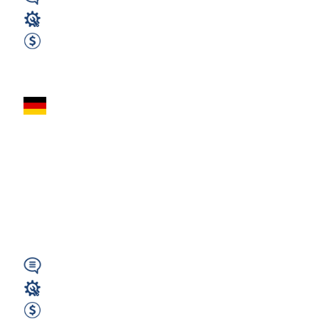
Wymagany
Elektryk / Elektronik
3100 EUR Netto miesięcznie
Zobacz ofertę
Elektryk
przemysłowy – 26
€/h - 30€/h +
dodatki –
Monachium (AD)
Wymagany
Elektryk / Elektronik
3100 EUR Netto miesięcznie