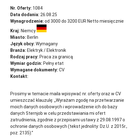
Nr. Oferty:
1084
Data dodania:
26.08.25
Wynagrodzenie:
od 3000 do 3200 EUR Netto miesięcznie
Kraj:
Niemcy
Miasto:
Berlin
Język obcy:
Wymagany
Branża:
Elektryk / Elektronik
Rodzaj pracy:
Praca za granicą
Wymiar godzin:
Pełny etat
Wymagane dokumenty:
CV
Kontakt:
cv@sternjob.com
Aplikuj
Aplikuj bez CV
Prosimy w temacie maila wpisywać nr. oferty oraz w CV
umieszczać klauzulę: „Wyrażam zgodę na przetwarzanie
moich danych osobowych i wprowadzenie ich do bazy
danych Sternjob w celu przedstawiania mi ofert
zatrudnienia, zgodnie z przepisami ustawy z 29.08.1997 o
ochronie danych osobowych (tekst jednolity: Dz.U. z 2015r.,
poz. 2135).”