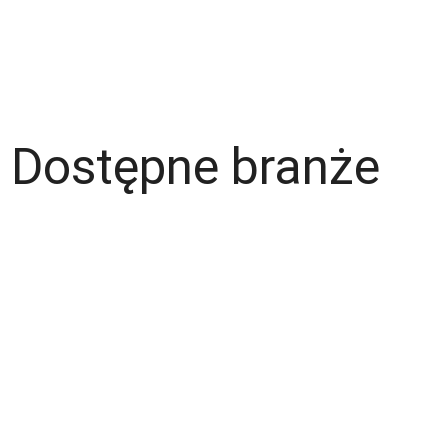
Dostępne branże
Magazyn
Hydraulik
Wentylacje/Klimatyzacje
Budownictwo / Wykończenia wnętrz
Gastronomia
Fachowcy - różne zawody
Kierowca / Kurier
Laminiarz
Spawacz
Operator wózka widłowego
Malarz