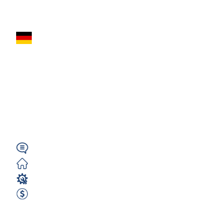
Zobacz ofertę
Elektryk
Przemysłowy /
Utrzymania Ruchu
(m/k/n) – Niemcy
(Hemer)...
Wymagany
Zorganizowane
Elektryk / Elektronik
3050 EUR Netto miesięcznie
Zobacz ofertę