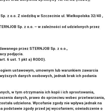
 z o.o. Z siedzibą w Szczecinie ul. Wielkopolska 32/40 ,
0995552
RNJOB Sp. z o.o. – w zależności od udzielonych przez
ydawanego przez STERNJOB Sp. z o.o.,
acy podjęcia.
t. 6 ust. 1 pkt a) RODO).
ymogiem ustawowym, umownym lub warunkiem zawarcia
owyższych danych osobowych, jednak brak ich podania
nych, w tym otrzymania ich kopii i ich sprostowania,
noszenia danych, prawo do sprzeciwu wobec przetwarzania,
została udzielona. Wycofanie zgody nie wpływa jednak na
a podstawie zgody przed jej wycofaniem; oświadczenie o