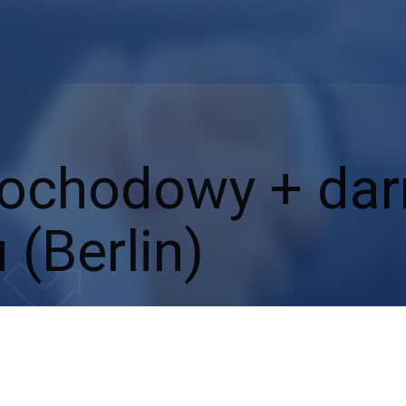
ochodowy + da
 (Berlin)