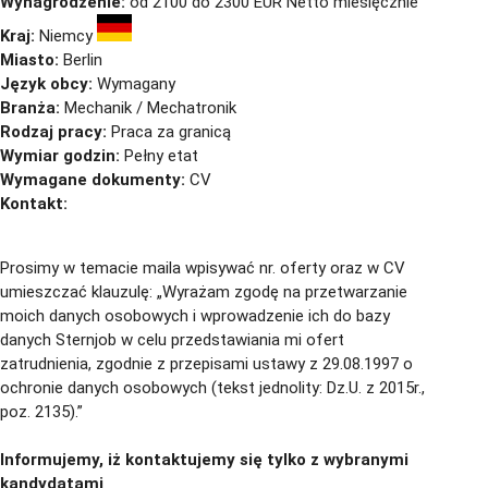
Wynagrodzenie:
od 2100 do 2300 EUR Netto miesięcznie
Kraj:
Niemcy
Miasto:
Berlin
Język obcy:
Wymagany
Branża:
Mechanik / Mechatronik
Rodzaj pracy:
Praca za granicą
Wymiar godzin:
Pełny etat
Wymagane dokumenty:
CV
Kontakt:
cv@sternjob.com
Aplikuj
Aplikuj bez CV
Prosimy w temacie maila wpisywać nr. oferty oraz w CV
umieszczać klauzulę: „Wyrażam zgodę na przetwarzanie
moich danych osobowych i wprowadzenie ich do bazy
danych Sternjob w celu przedstawiania mi ofert
zatrudnienia, zgodnie z przepisami ustawy z 29.08.1997 o
ochronie danych osobowych (tekst jednolity: Dz.U. z 2015r.,
poz. 2135).”
Informujemy, iż kontaktujemy się tylko z wybranymi
kandydatami