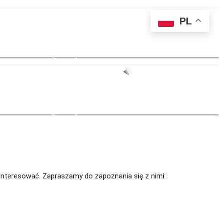
PL
 139 711
kontakt@sternjob.com
 139 711
kontakt@sternjob.com
zainteresować. Zapraszamy do zapoznania się z nimi:
eburg | Darmowe...