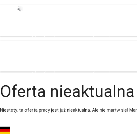
Start
Oferty pracy
Zespół
Dla Pracodowacy
Strefa pracownika
Bl
Start
Oferty pracy
Zespół
Dla Pracodowacy
Strefa pracownika
Bl
Oferta nieaktualna
Niestety, ta oferta pracy jest już nieaktualna. Ale nie martw się! 
Mechanik Maszyn Rol