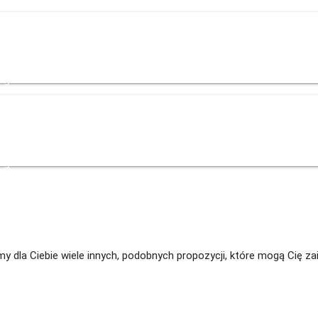
og
Kontakt
+48 535 139 034
+48 535 139 711
+48 729 139 711
+48 576
og
Kontakt
+48 535 139 034
+48 535 139 711
+48 729 139 711
+48 576
Mamy dla Ciebie wiele innych, podobnych propozycji, które mogą Cię 
niczych (m/k/n) | Ronn