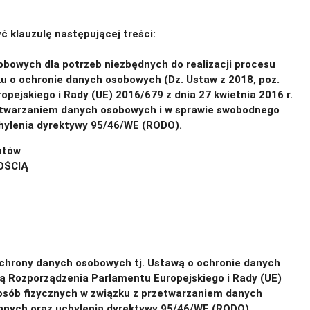
yć klauzulę następującej treści:
owych dla potrzeb niezbędnych do realizacji procesu
ku o ochronie danych osobowych (Dz. Ustaw z 2018, poz.
ejskiego i Rady (UE) 2016/679 z dnia 27 kwietnia 2016 r.
zetwarzaniem danych osobowych i w sprawie swobodnego
hylenia dyrektywy 95/46/WE (RODO).
ntów
OŚCIĄ
nt/8513269208
chrony danych osobowych tj. Ustawą o ochronie danych
ią Rozporządzenia Parlamentu Europejskiego i Rady (UE)
 osób fizycznych w związku z przetwarzaniem danych
anych oraz uchylenia dyrektywy 95/46/WE (RODO),