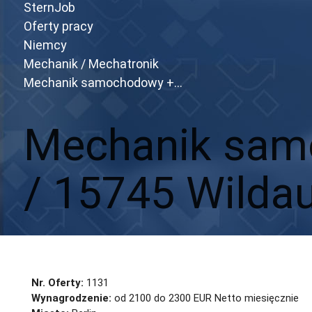
SternJob
Oferty pracy
Niemcy
Mechanik / Mechatronik
Mechanik samochodowy +...
Mechanik sam
/ 15745 Wildau
Aplikuj
Aplikuj bez CV
Nr. Oferty:
1131
Wynagrodzenie:
od 2100 do 2300 EUR Netto miesięcznie