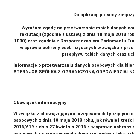
Do aplikacji prosimy załącz
Wyrażam zgodę na przetwarzanie moich danych osob
rekrutacji (zgodnie z ustawą z dnia 10 maja 2018 ro
1000) oraz zgodnie z Rozporządzeniem Parlamentu Europ
w sprawie ochrony osób fizycznych w związku z pr
przepływu takich danych oraz uc
Informacje o przetwarzaniu danych osobowych dla klie
STERNJOB SPÓŁKA Z OGRANICZONĄ ODPOWIEDZIALN
https://app.gorodo.pl/api/klauzula_informacyjna_klie
Obowiązek informacyjny
W związku z obowiązującymi przepisami dotyczącymi o
osobowych z dnia 10 maja 2018 roku, jak również treśc
2016/679 z dnia 27 kwietnia 2016 r. w sprawie ochrony
osobowych i w sprawie swobodnego przepływu takich d