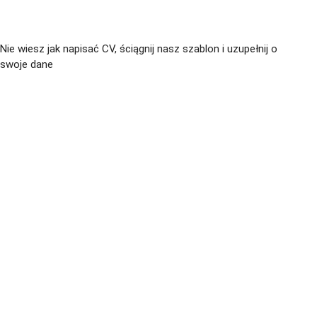
Nie wiesz jak napisać CV, ściągnij nasz szablon i uzupełnij o
swoje dane
CV język Polski >
CV język Niemiecki >