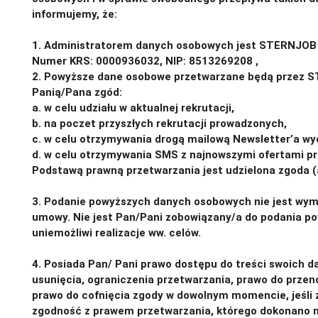
informujemy, że:
1. Administratorem danych osobowych jest STERNJOB Sp.
Numer KRS: 0000936032, NIP: 8513269208 ,
REGON:52
2. Powyższe dane osobowe przetwarzane będą przez STE
Panią/Pana zgód:
a. w celu udziału w aktualnej rekrutacji,
b. na poczet przyszłych rekrutacji prowadzonych,
c. w celu otrzymywania drogą mailową Newsletter’a w
d. w celu otrzymywania SMS z najnowszymi ofertami pr
Podstawą prawną przetwarzania jest udzielona zgoda (ar
3. Podanie powyższych danych osobowych nie jest w
umowy. Nie jest Pan/Pani zobowiązany/a do podania p
uniemożliwi realizacje ww. celów.
4. Posiada Pan/ Pani prawo dostępu do treści swoich da
usunięcia, ograniczenia przetwarzania, prawo do prze
prawo do cofnięcia zgody w dowolnym momencie, jeśli 
zgodność z prawem przetwarzania, którego dokonano n