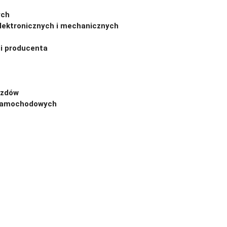
ych
elektronicznych i mechanicznych
i producenta
azdów
 samochodowych