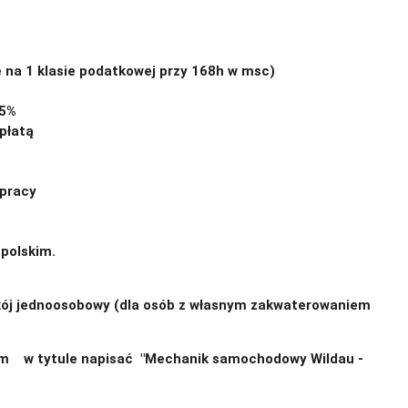
 na 1 klasie podatkowej przy 168h w msc)
25%
płatą
 pracy
 polskim.
j jednoosobowy (dla osób z własnym zakwaterowaniem
om w tytule napisać "Mechanik samochodowy Wildau -