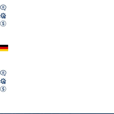
Wymagany
Mechanik / Mechatronik
2200 EUR Netto miesięcznie
Zobacz ofertę
Mechanik Samochodow
Darmowa...
Wymagany
Mechanik / Mechatronik
2500 EUR Netto miesięcznie
Zobacz ofertę
Przejdź do portalu