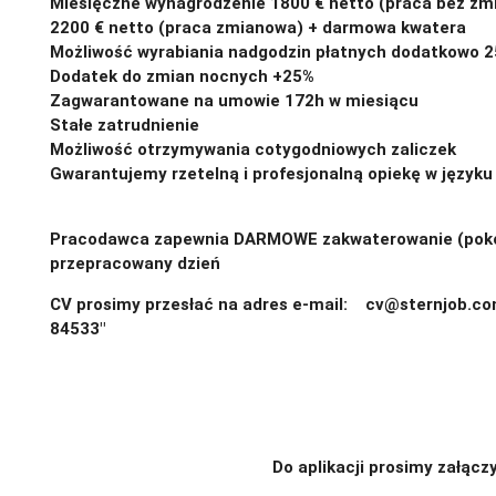
Miesięczne wynagrodzenie 1800 € netto (praca bez zm
2200 € netto (praca zmianowa) + darmowa kwatera
Możliwość wyrabiania nadgodzin płatnych dodatkowo 
Dodatek do zmian nocnych +25%
Zagwarantowane na umowie 172h w miesiącu
Stałe zatrudnienie
Możliwość otrzymywania cotygodniowych zaliczek
Gwarantujemy rzetelną i profesjonalną opiekę w języku
Pracodawca zapewnia DARMOWE zakwaterowanie (pokój
przepracowany dzień
CV prosimy przesłać na adres e-mail: cv@sternjob.c
84533"
Do aplikacji prosimy załącz