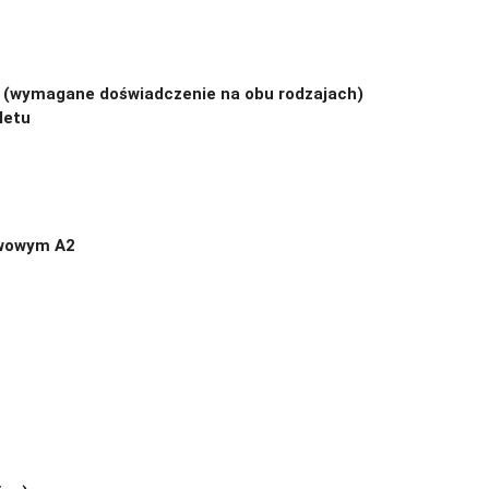
d (wymagane doświadczenie na obu rodzajach)
letu
awowym A2