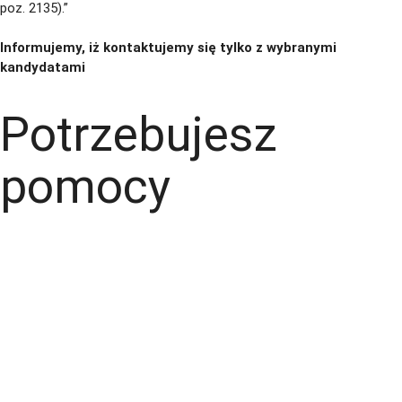
poz. 2135).”
Informujemy, iż kontaktujemy się tylko z wybranymi
kandydatami
Potrzebujesz
pomocy
+48 535 139 034
+48 535 139 711
+48 729 139 711