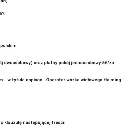
ian)
25%
 polskim
 dwuosobowy) oraz płatny pokój jednoosobowy 5€/za
om w tytule napisać "Operator wózka widłowego Haiming
yć klauzulę następującej treści: