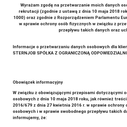
Wyrażam zgodę na przetwarzanie moich danych osob
rekrutacji (zgodnie z ustawą z dnia 10 maja 2018 ro
1000) oraz zgodnie z Rozporządzeniem Parlamentu Europ
w sprawie ochrony osób fizycznych w związku z pr
przepływu takich danych oraz uc
Informacje o przetwarzaniu danych osobowych dla klie
STERNJOB SPÓŁKA Z OGRANICZONĄ ODPOWIEDZIALN
https://app.gorodo.pl/api/klauzula_informacyjna_klie
Obowiązek informacyjny
W związku z obowiązującymi przepisami dotyczącymi o
osobowych z dnia 10 maja 2018 roku, jak również treśc
2016/679 z dnia 27 kwietnia 2016 r. w sprawie ochrony
osobowych i w sprawie swobodnego przepływu takich d
informujemy, że: