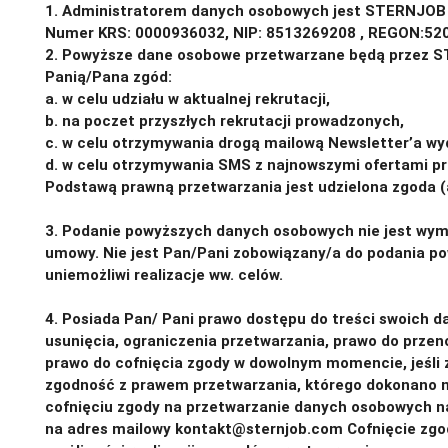
1. Administratorem danych osobowych jest STERNJOB Sp.
Numer KRS: 0000936032, NIP: 8513269208 ,
2. Powyższe dane osobowe przetwarzane będą przez STE
Panią/Pana zgód:
a. w celu udziału w aktualnej rekrutacji,
b. na poczet przyszłych rekrutacji prowadzonych,
c. w celu otrzymywania drogą mailową Newsletter’a w
d. w celu otrzymywania SMS z najnowszymi ofertami pr
Podstawą prawną przetwarzania jest udzielona zgoda (ar
3. Podanie powyższych danych osobowych nie jest w
umowy. Nie jest Pan/Pani zobowiązany/a do podania p
uniemożliwi realizacje ww. celów.
4. Posiada Pan/ Pani prawo dostępu do treści swoich da
usunięcia, ograniczenia przetwarzania, prawo do prze
prawo do cofnięcia zgody w dowolnym momencie, jeśli 
zgodność z prawem przetwarzania, którego dokonano n
cofnięciu zgody na przetwarzanie danych osobowych nal
na adres mailowy kontakt@sternjob.com Cofnięcie zgo