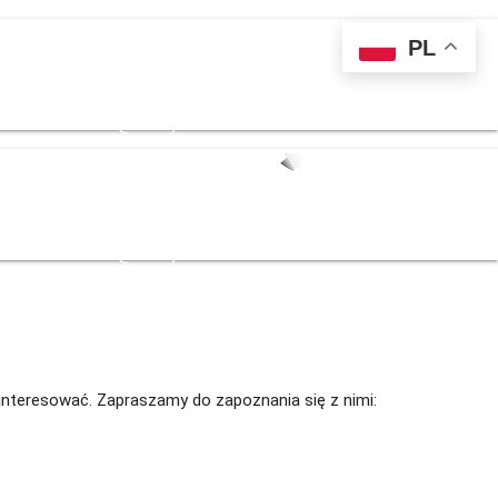
PL
 139 711
kontakt@sternjob.com
 139 711
kontakt@sternjob.com
zainteresować. Zapraszamy do zapoznania się z nimi:
u - 70km od