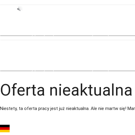
Start
Oferty pracy
Zespół
Dla Pracodowacy
Strefa pracownika
Bl
Start
Oferty pracy
Zespół
Dla Pracodowacy
Strefa pracownika
Bl
Oferta nieaktualna
Niestety, ta oferta pracy jest już nieaktualna. Ale nie martw się! 
Operator wózka widł