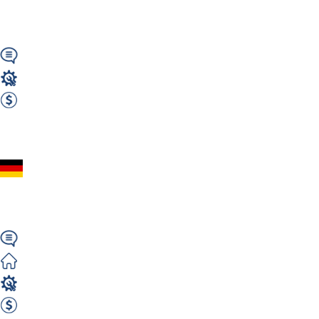
Kostrzynab...
Wymagany
Operator wózka widłowego
2000 EUR Netto miesięcznie
Zobacz ofertę
Operator Wózka Widł
Darmowy...
Niemiecki
Darmowe
Operator wózka widłowego
2000 EUR netto / m-c