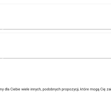
og
Kontakt
+48 535 139 034
+48 535 139 711
+48 729 139 711
+48 576
og
Kontakt
+48 535 139 034
+48 535 139 711
+48 729 139 711
+48 576
Mamy dla Ciebie wiele innych, podobnych propozycji, które mogą Cię 
owego wysokiego skład