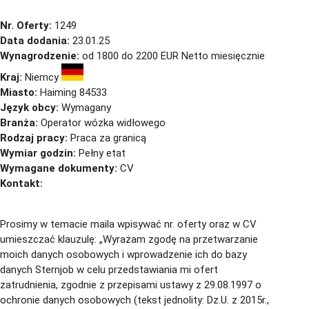
Nr. Oferty:
1249
Data dodania:
23.01.25
Wynagrodzenie:
od 1800 do 2200 EUR Netto miesięcznie
Kraj:
Niemcy
Miasto:
Haiming 84533
Język obcy:
Wymagany
Branża:
Operator wózka widłowego
Rodzaj pracy:
Praca za granicą
Wymiar godzin:
Pełny etat
Wymagane dokumenty:
CV
Kontakt:
cv@sternjob.com
Aplikuj
Aplikuj bez CV
Prosimy w temacie maila wpisywać nr. oferty oraz w CV
umieszczać klauzulę: „Wyrażam zgodę na przetwarzanie
moich danych osobowych i wprowadzenie ich do bazy
danych Sternjob w celu przedstawiania mi ofert
zatrudnienia, zgodnie z przepisami ustawy z 29.08.1997 o
ochronie danych osobowych (tekst jednolity: Dz.U. z 2015r.,