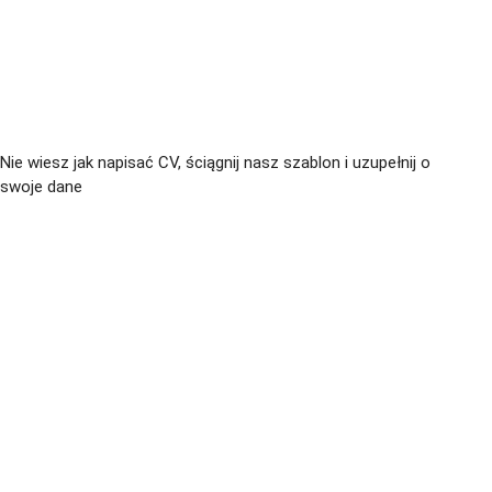
+48 576 139 711
Nie wiesz jak napisać CV, ściągnij nasz szablon i uzupełnij o
swoje dane
CV język Polski >
CV język Niemiecki >