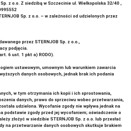
 z o.o. Z siedzibą w Szczecinie ul. Wielkopolska 32/40 ,
 REGON:520995552
RNJOB Sp. z o.o. – w zależności od udzielonych przez
ydawanego przez STERNJOB Sp. z o.o.,
acy podjęcia.
t. 6 ust. 1 pkt a) RODO).
ymogiem ustawowym, umownym lub warunkiem zawarcia
owyższych danych osobowych, jednak brak ich podania
nych, w tym otrzymania ich kopii i ich sprostowania,
noszenia danych, prawo do sprzeciwu wobec przetwarzania,
została udzielona. Wycofanie zgody nie wpływa jednak na
a podstawie zgody przed jej wycofaniem; oświadczenie o
eży złożyć w siedzibie STERNJOB Sp. z o.o. lub przesłać
dy na przetwarzanie danych osobowych skutkuje brakiem