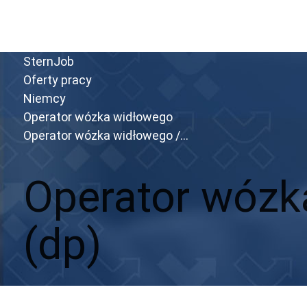
Zobacz ofertę
Przejdź do portalu
SternJob
Oferty pracy
Niemcy
Operator wózka widłowego
Operator wózka widłowego /...
Operator wózk
(dp)
Aplikuj
Aplikuj bez CV