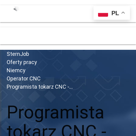
PL
menu
SternJob
Oferty pracy
Niemcy
Operator CNC
Programista tokarz CNC -...
Programista
tokarz CNC -