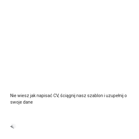
+48 535 139 034
+48 535 139 711
+48 729 139 711
+48 576 139 711
Nie wiesz jak napisać CV, ściągnij nasz szablon i uzupełnij o
swoje dane
CV język Polski >
CV język Niemiecki >