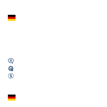
Zobacz ofertę
Tokarz CNC z
j.niemieckim /
68196 Mannheim
(hu)
Wymagany
Operator CNC
3000 EUR Netto miesięcznie
Zobacz ofertę
TOKARZ