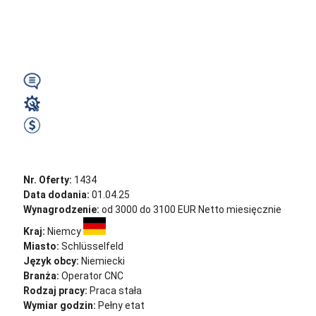
(04626 Löbichau)
3000€...
Wymagany
Operator CNC
3000 EUR Netto miesięcznie
Zobacz ofertę
Nr. Oferty:
1434
Data dodania:
01.04.25
Wynagrodzenie:
od 3000 do 3100 EUR Netto miesięcznie
Kraj:
Niemcy
Miasto:
Schlüsselfeld
Język obcy:
Niemiecki
Branża:
Operator CNC
Rodzaj pracy:
Praca stała
Wymiar godzin:
Pełny etat