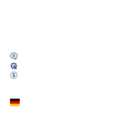
KONWENCJONALNY
– NIEMCY (04626
Löbichau) - 3000€
netto...
Wymagany
Operator CNC
3000 EUR Netto miesięcznie
Zobacz ofertę
FREZER CNC
(USTAWIACZ
MASZYN) – NIEMCY