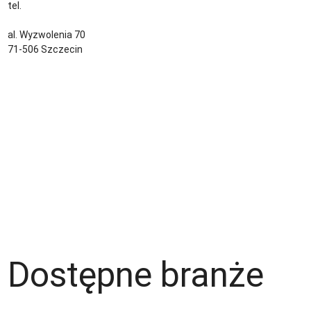
tel.
+48 535 139 034
kontakt@sternjob.com
al. Wyzwolenia 70
71-506 Szczecin
Kontakt
Zespół
Strefa pracownika
Blog
Warunki korzystania z serwisu
Polityka prywatności
Dla pracodawcy
Dostępne branże