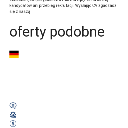
kandydatów ani przebieg rekrutacji.
Wysłając CV zgadzasz
się z naszą
polityką prywatności
oferty podobne
CNC TOKARZ /
FREZER (m/k/n) –
HÖCHSTÄDT - 3000
€ NETTO
Wymagany
Operator CNC
3000 EUR Netto miesięcznie