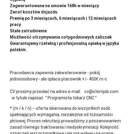
Zagwarantowane na umowie 168h w miesiący
Zwrot kosztów dojazdu
Premię po 3 miesiącach, 6 miesiącach i 12 miesiącach
pracy
Stałe zatrudnienie
Możliwość otrzymywania cotygodniowych zaliczek
Gwarantujemy rzetelną i profesjonalną opiekę w języku
polskim.
Pracodawca zapewnia zakwaterowanie - pokój
jednoosobowy - ale opłaca pracownik +/- 450€ m-c
CV prosimy przesłać na adres e-mail: cv@sternjob.com
w tytule napisać " Programista tokarz CNC "
* (m / k / n) – oferta skierowana do wszystkich osób
spełniających wymagania, niezależnie od tożsamości
płciowej. Proces rekrutacji prowadzimy z poszanowaniem
zasad równego traktowania i niedyskryminacji. Kolejność
oznaczeń jest przypadkowa i nie ma wpływu na ocenę