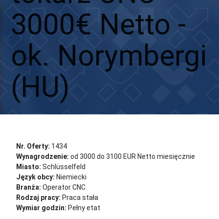
3000€ Netto -
ok. Norymbergi
(HU)
Aplikuj
Aplikuj bez CV
Nr. Oferty:
1434
Wynagrodzenie:
od 3000 do 3100 EUR Netto miesięcznie
Miasto:
Schlüsselfeld
Język obcy:
Niemiecki
Branża:
Operator CNC
Rodzaj pracy:
Praca stała
Wymiar godzin:
Pełny etat