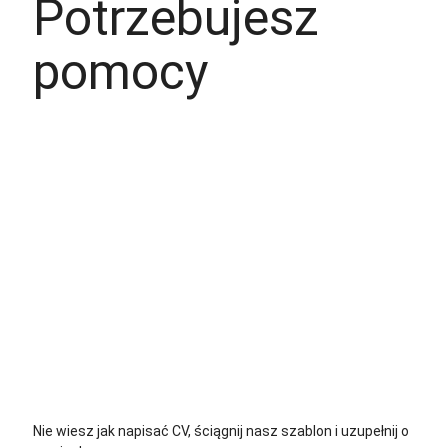
Potrzebujesz
pomocy
+48 535 139 034
+48 535 139 711
+48 729 139 711
+48 576 139 711
Nie wiesz jak napisać CV, ściągnij nasz szablon i uzupełnij o