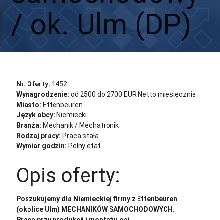
/ ok. Ulm (DP)
Aplikuj
Aplikuj bez CV
Nr. Oferty:
1452
Wynagrodzenie:
od 2500 do 2700 EUR Netto miesięcznie
Miasto:
Ettenbeuren
Język obcy:
Niemiecki
Branża:
Mechanik / Mechatronik
Rodzaj pracy:
Praca stała
Wymiar godzin:
Pełny etat
Opis oferty:
Poszukujemy dla Niemieckiej firmy z Ettenbeuren
(okolice Ulm) MECHANIKÓW SAMOCHODOWYCH.
Praca przy produkcji i montażu osi.