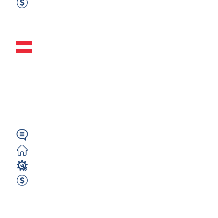
2600 EUR Netto miesięcznie
Zobacz ofertę
Mechanik
samochodowy /
technik pojazdów
(k/m/n) – Austria
Niemiecki
Darmowe
Mechanik / Mechatronik
2650 EUR Netto miesięcznie
Zobacz ofertę