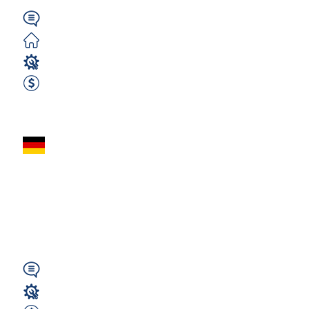
Niemiecki
Zorganizowane
Mechanik / Mechatronik
2600 EUR Netto miesięcznie
Zobacz ofertę
Monter/Mechanik
– praca w Lipsku, od
2600€ netto -
niemiecka...
Wymagany
Mechanik / Mechatronik