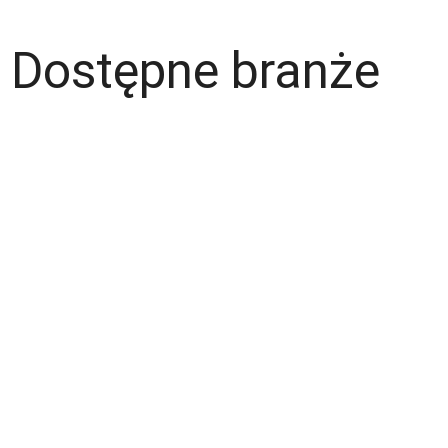
Dostępne branże
Magazyn
Hydraulik
Wentylacje/Klimatyzacje
Budownictwo / Wykończenia wnętrz
Gastronomia
Fachowcy - różne zawody
Kierowca / Kurier
Laminiarz
Spawacz
Operator wózka widłowego
Malarz
Lakiernik
Mechanik / Mechatronik
Tapicer
Ślusarz
Elektryk / Elektronik