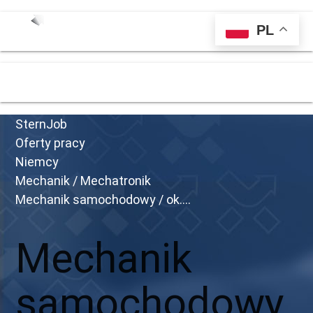
PL
menu
SternJob
Oferty pracy
Niemcy
Mechanik / Mechatronik
Mechanik samochodowy / ok....
Mechanik
samochodowy