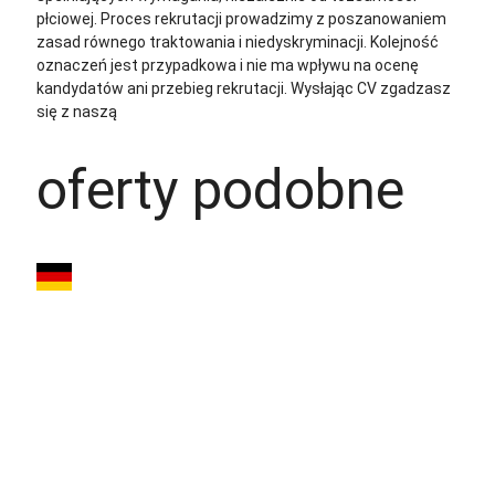
płciowej. Proces rekrutacji prowadzimy z poszanowaniem
zasad równego traktowania i niedyskryminacji. Kolejność
oznaczeń jest przypadkowa i nie ma wpływu na ocenę
kandydatów ani przebieg rekrutacji.
Wysłając CV zgadzasz
się z naszą
polityką prywatności
oferty podobne
Mechanik
Przemysłowy
(m/k/n) – Niemcy |
3000€ NETTO | 3
zmiany |...