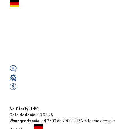
Mechanik
Samochodowy /
Blacharz – Niemcy |
2500€ NETTO |
Darmowa...
Wymagany
Mechanik / Mechatronik
2500 EUR Netto miesięcznie
Zobacz ofertę
Nr. Oferty:
1452
Data dodania:
03.04.25
Wynagrodzenie:
od 2500 do 2700 EUR Netto miesięcznie