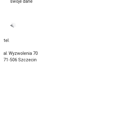
swoje dane
CV język Polski >
CV język Niemiecki >
tel.
+48 535 139 034
kontakt@sternjob.com
al. Wyzwolenia 70
71-506 Szczecin
Kontakt
Zespół
Strefa pracownika
Blog
Warunki korzystania z serwisu
Polityka prywatności
Dla pracodawcy