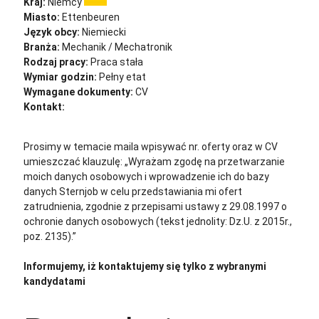
Kraj:
Niemcy
Miasto:
Ettenbeuren
Język obcy:
Niemiecki
Branża:
Mechanik / Mechatronik
Rodzaj pracy:
Praca stała
Wymiar godzin:
Pełny etat
Wymagane dokumenty:
CV
Kontakt:
cv@sternjob.com
Aplikuj
Aplikuj bez CV
Prosimy w temacie maila wpisywać nr. oferty oraz w CV
umieszczać klauzulę: „Wyrażam zgodę na przetwarzanie
moich danych osobowych i wprowadzenie ich do bazy
danych Sternjob w celu przedstawiania mi ofert
zatrudnienia, zgodnie z przepisami ustawy z 29.08.1997 o
ochronie danych osobowych (tekst jednolity: Dz.U. z 2015r.,
poz. 2135).”
Informujemy, iż kontaktujemy się tylko z wybranymi
kandydatami