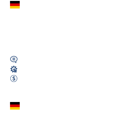
Monter Okien /
Produkcja (m/k/n)
16€ + 28€ Dieta |
Kirchheim |...
Wymagany
Magazyn
2500 EUR Netto miesięcznie
Zobacz ofertę
Lakiernik
Przemysłowy –
Essen – 2400 €