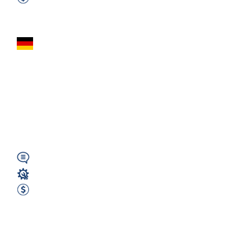
2400 EUR Netto miesięcznie
Zobacz ofertę
PRACOWNIK
MAGAZYNU –
KAMPERY |
BAMBERG | 2500€
Netto (PP)
Wymagany
Magazyn
2500 EUR Netto miesięcznie
Zobacz ofertę