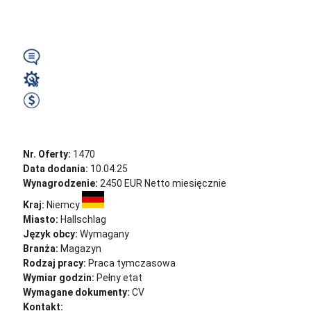
netto (EXP)
Wymagany
Magazyn
2400 EUR Netto miesięcznie
Zobacz ofertę
Nr. Oferty:
1470
Data dodania:
10.04.25
Wynagrodzenie:
2450 EUR Netto miesięcznie
Kraj:
Niemcy
Miasto:
Hallschlag
Język obcy:
Wymagany
Branża:
Magazyn
Rodzaj pracy:
Praca tymczasowa
Wymiar godzin:
Pełny etat
Wymagane dokumenty:
CV
Kontakt:
cv@sternjob.com