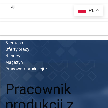
PL
menu
SternJob
Oferty pracy
Niemcy
Magazyn
Pracownik produkcji z...
Pracownik
produkcji z