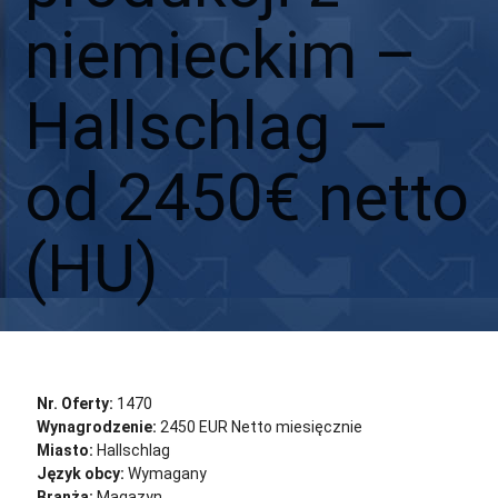
niemieckim –
Hallschlag –
od 2450€ netto
(HU)
Aplikuj
Aplikuj bez CV
Nr. Oferty:
1470
Wynagrodzenie:
2450 EUR Netto miesięcznie
Miasto:
Hallschlag
Język obcy:
Wymagany
Branża:
Magazyn