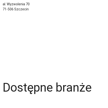
al. Wyzwolenia 70
71-506 Szczecin
Kontakt
Zespół
Strefa pracownika
Blog
Warunki korzystania z serwisu
Polityka prywatności
Dla pracodawcy
Dostępne branże
Magazyn
Hydraulik