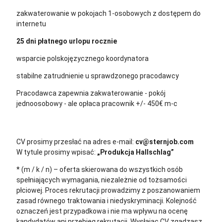
zakwaterowanie w pokojach 1-osobowych z dostępem do
internetu
25 dni płatnego urlopu rocznie
wsparcie polskojęzycznego koordynatora
stabilne zatrudnienie u sprawdzonego pracodawcy
Pracodawca zapewnia zakwaterowanie - pokój
jednoosobowy - ale opłaca pracownik +/- 450€ m-c
CV prosimy przesłać na adres e-mail:
cv@sternjob.com
W tytule prosimy wpisać:
„Produkcja Hallschlag”
* (m / k / n) – oferta skierowana do wszystkich osób
spełniających wymagania, niezależnie od tożsamości
płciowej. Proces rekrutacji prowadzimy z poszanowaniem
zasad równego traktowania i niedyskryminacji. Kolejność
oznaczeń jest przypadkowa i nie ma wpływu na ocenę
kandydatów ani przebieg rekrutacji.
Wysłając CV zgadzasz