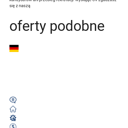
się z naszą
polityką prywatności
oferty podobne
Magazynier
(m/k/n) – Chłodnia
+3°C | 2400€ NETTO
| Niemcy | Od...
Wymagany
Zorganizowane
Magazyn