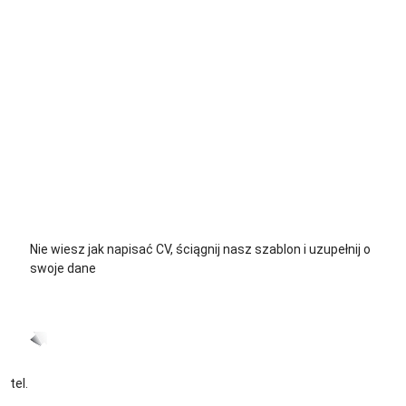
+48 535 139 711
+48 729 139 711
+48 576 139 711
Nie wiesz jak napisać CV, ściągnij nasz szablon i uzupełnij o
swoje dane
CV język Polski >
CV język Niemiecki >
tel.
+48 535 139 034
kontakt@sternjob.com