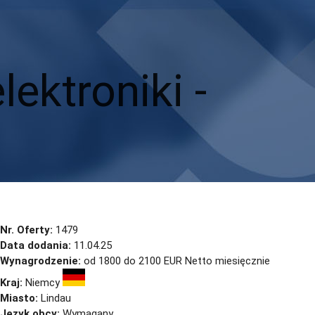
ektroniki -
Nr. Oferty:
1479
Data dodania:
11.04.25
Wynagrodzenie:
od 1800 do 2100 EUR Netto miesięcznie
Kraj:
Niemcy
Miasto:
Lindau
Język obcy:
Wymagany