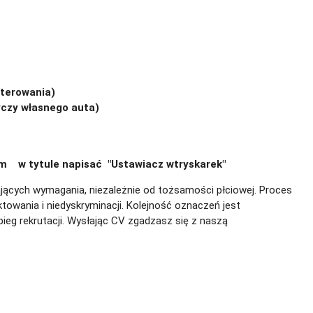
aterowania)
yczy własnego auta)
m w tytule napisać "Ustawiacz wtryskarek"
iających wymagania, niezależnie od tożsamości płciowej. Proces
owania i niedyskryminacji. Kolejność oznaczeń jest
eg rekrutacji.
Wysłając CV zgadzasz się z naszą
polityką