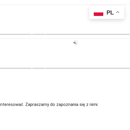
PL
 139 711
kontakt@sternjob.com
 139 711
kontakt@sternjob.com
zainteresować. Zapraszamy do zapoznania się z nimi:
 z roślinkami /...