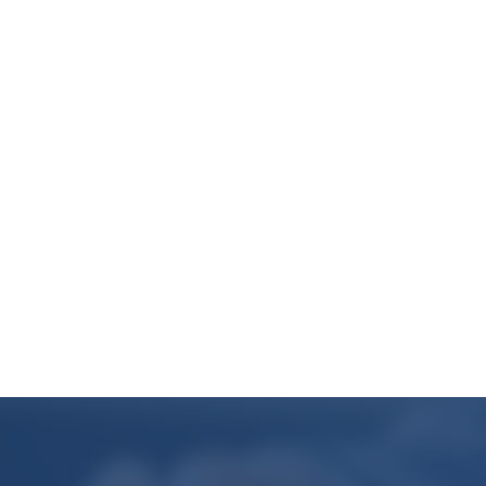
m/k/n) - Niemiecki B2