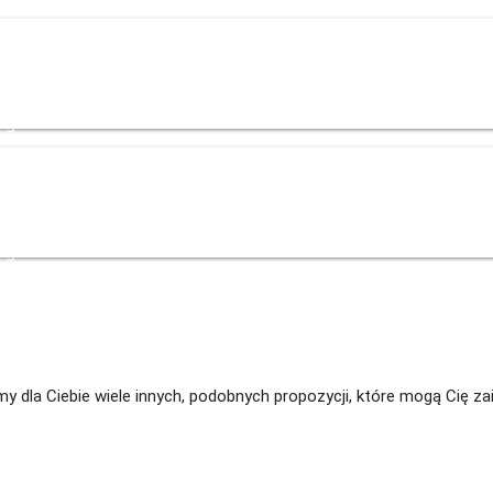
og
Kontakt
+48 535 139 034
+48 535 139 711
+48 729 139 711
+48 576
og
Kontakt
+48 535 139 034
+48 535 139 711
+48 729 139 711
+48 576
Mamy dla Ciebie wiele innych, podobnych propozycji, które mogą Cię 
 z drzewkami - magazyn