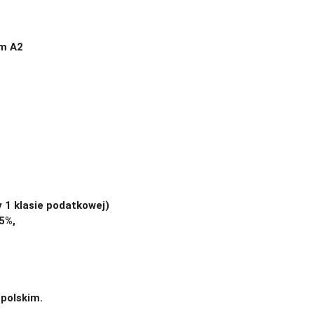
ym A2
 1 klasie podatkowej)
5%,
 polskim.