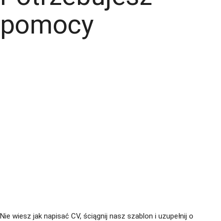
pomocy
+48 535 139 034
+48 535 139 711
+48 729 139 711
+48 576 139 711
Nie wiesz jak napisać CV, ściągnij nasz szablon i uzupełnij o