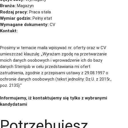
Branża:
Magazyn
Rodzaj pracy:
Praca stała
Wymiar godzin:
Pełny etat
Wymagane dokumenty:
CV
Kontakt:
cv@sternjob.com
Aplikuj
Aplikuj bez CV
Prosimy w temacie maila wpisywać nr. oferty oraz w CV
umieszczać klauzulę: „Wyrażam zgodę na przetwarzanie
moich danych osobowych i wprowadzenie ich do bazy
danych Sternjob w celu przedstawiania mi ofert
zatrudnienia, zgodnie z przepisami ustawy z 29.08.1997 o
ochronie danych osobowych (tekst jednolity: Dz.U. z 2015r.,
poz. 2135).”
Informujemy, iż kontaktujemy się tylko z wybranymi
kandydatami
Potrzebujesz