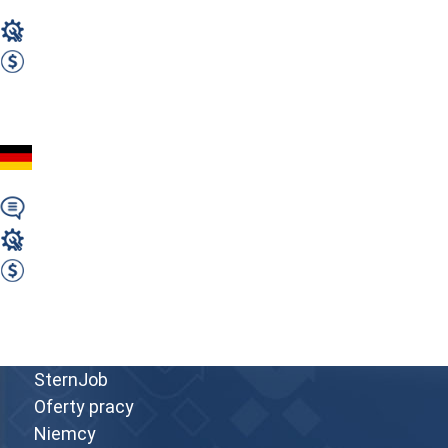
Magazyn
1900 EUR Netto miesięcznie
Zobacz ofertę
Pracownik magazynu (
Wymagany
Magazyn
1900 EUR Netto miesięcznie
Zobacz ofertę
Przejdź do portalu
SternJob
Oferty pracy
Niemcy