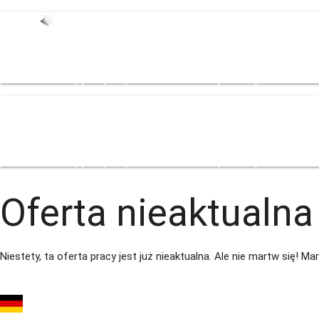
Start
Oferty pracy
Zespół
Dla Pracodowacy
Strefa pracownika
Bl
Start
Oferty pracy
Zespół
Dla Pracodowacy
Strefa pracownika
Bl
Oferta nieaktualna
Niestety, ta oferta pracy jest już nieaktualna. Ale nie martw się! 
Pracownicy do szkółki