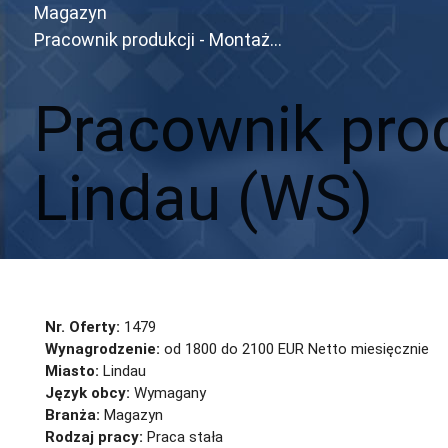
Magazyn
Pracownik produkcji - Montaż...
Pracownik produ
Lindau (WS)
Aplikuj
Aplikuj bez CV
Nr. Oferty:
1479
Wynagrodzenie:
od 1800 do 2100 EUR Netto miesięcznie
Miasto:
Lindau
Język obcy:
Wymagany
Branża:
Magazyn
Rodzaj pracy:
Praca stała