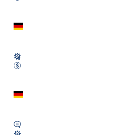
Zobacz ofertę
Pracownicy do szkó
magazyn z roślinkami
Magazyn
1900 EUR Netto miesięcznie
Zobacz ofertę
Pracownik magazy
(okolice Bonn / Kolon
Wymagany