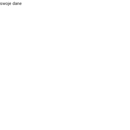
swoje dane
CV język Polski >
CV język Niemiecki >