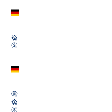
Team 2 osoby komi
Warzywa i Owoce Ma
Magazyn
2000 EUR Netto miesięcznie
Zobacz ofertę
Pracownik magazyn
Niemiecki B2 - Ulm
Wymagany
Magazyn
1900 EUR Netto miesięcznie