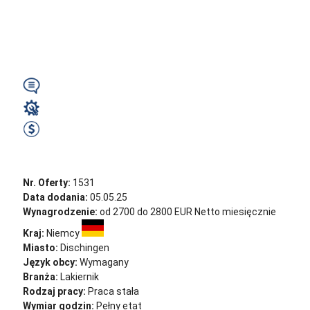
TRIPTIS | 3 ZMIANY |
DO 2700 € NETTO!...
Wymagany
Lakiernik
2700 EUR Netto miesięcznie
Zobacz ofertę
Nr. Oferty:
1531
Data dodania:
05.05.25
Wynagrodzenie:
od 2700 do 2800 EUR Netto miesięcznie
Kraj:
Niemcy
Miasto:
Dischingen
Język obcy:
Wymagany
Branża:
Lakiernik
Rodzaj pracy:
Praca stała
Wymiar godzin:
Pełny etat