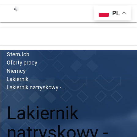
PL
menu
SternJob
Oferty pracy
Niemcy
Lakiernik
Lakiernik natryskowy -...
Lakiernik
natryskowy -