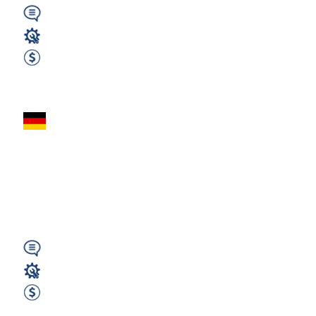
Niemiecki
Lakiernik
2700 EUR Netto miesięcznie
Zobacz ofertę
Lakiernik
Przemysłowy -
Niemcy (Neresheim)
(HU)
Niemiecki
Lakiernik
2800 EUR Netto miesięcznie
Zobacz ofertę