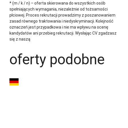
* (m / k / n) – oferta skierowana do wszystkich osób
spełniających wymagania, niezależnie od tożsamości
płciowej. Proces rekrutacji prowadzimy z poszanowaniem
zasad równego traktowania i niedyskryminacji. Kolejność
oznaczeń jest przypadkowa i nie ma wpływu na ocenę
kandydatów ani przebieg rekrutacji.
Wysłając CV zgadzasz
się z naszą
polityką prywatności
oferty podobne
Lakiernik
przemysłowy –
Hennigsdorf (okolice
Berlina) – 2700€...