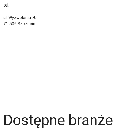
tel.
+48 535 139 034
kontakt@sternjob.com
al. Wyzwolenia 70
71-506 Szczecin
Kontakt
Zespół
Strefa pracownika
Blog
Warunki korzystania z serwisu
Polityka prywatności
Dla pracodawcy
Dostępne branże