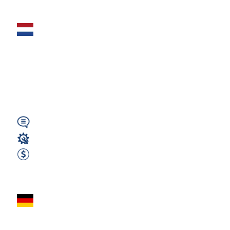
Lakiernik
przemysłowy – 630
€ netto tygodniowo
+ darmowa...
Wymagany
Lakiernik
2700 EUR Netto miesięcznie
Zobacz ofertę
LAKIERNIK
PRZEMYSŁOWY –