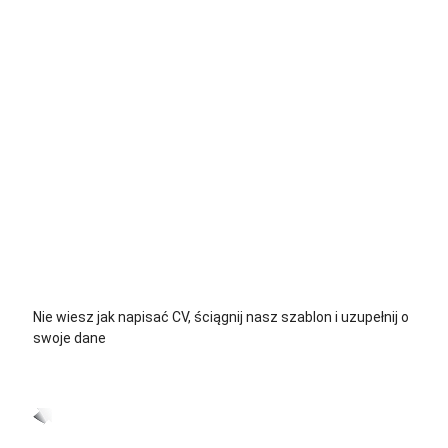
+48 535 139 034
+48 535 139 711
+48 729 139 711
+48 576 139 711
Nie wiesz jak napisać CV, ściągnij nasz szablon i uzupełnij o
swoje dane
CV język Polski >
CV język Niemiecki >