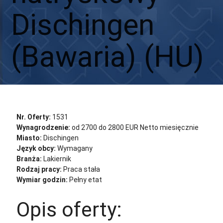
Dischingen
(Bawaria) (HU)
Aplikuj
Aplikuj bez CV
Nr. Oferty:
1531
Wynagrodzenie:
od 2700 do 2800 EUR Netto miesięcznie
Miasto:
Dischingen
Język obcy:
Wymagany
Branża:
Lakiernik
Rodzaj pracy:
Praca stała
Wymiar godzin:
Pełny etat
Opis oferty: