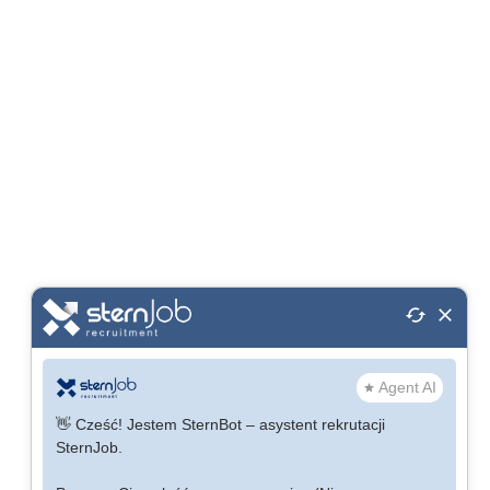
cached
close
Agent AI
star
👋 Cześć! Jestem SternBot – asystent rekrutacji
SternJob.