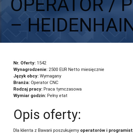
OPERATOR / 
– HEIDENHAIN
Aplikuj
Aplikuj bez CV
Nr. Oferty:
1542
Wynagrodzenie:
2500 EUR Netto miesięcznie
Język obcy:
Wymagany
Branża:
Operator CNC
Rodzaj pracy:
Praca tymczasowa
Wymiar godzin:
Pełny etat
Opis oferty:
Dla klienta z Bawarii poszukujemy
operatorów i programis