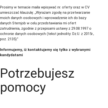
Aplikuj
Aplikuj bez CV
Prosimy w temacie maila wpisywać nr. oferty oraz w CV
umieszczać klauzulę: „Wyrażam zgodę na przetwarzanie
moich danych osobowych i wprowadzenie ich do bazy
danych Sternjob w celu przedstawiania mi ofert
zatrudnienia, zgodnie z przepisami ustawy z 29.08.1997 o
ochronie danych osobowych (tekst jednolity: Dz.U. z 2015r.,
poz. 2135).”
Informujemy, iż kontaktujemy się tylko z wybranymi
kandydatami
Potrzebujesz
pomocy
+48 535 139 034