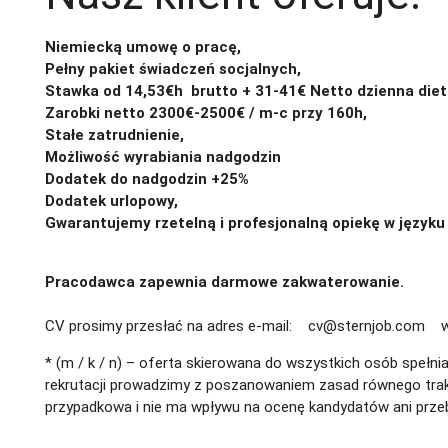
Niemiecką umowę o pracę,
Pełny pakiet świadczeń socjalnych,
Stawka od 14,53€h brutto + 31-41€ Netto dzienna diet
Zarobki netto 2300€-2500€ / m-c przy 160h,
Stałe zatrudnienie,
Możliwość wyrabiania nadgodzin
Dodatek do nadgodzin +25%
Dodatek urlopowy,
Gwarantujemy rzetelną i profesjonalną opiekę w języku
Pracodawca zapewnia darmowe zakwaterowanie.
CV prosimy przesłać na adres e-mail: cv@sternjob.com w 
* (m / k / n) – oferta skierowana do wszystkich osób spełn
rekrutacji prowadzimy z poszanowaniem zasad równego trakt
przypadkowa i nie ma wpływu na ocenę kandydatów ani przebi
prywatności