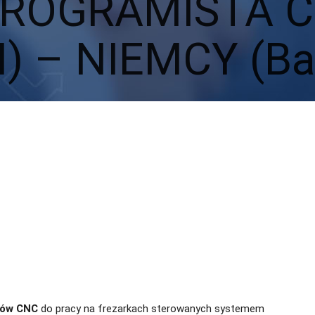
PROGRAMISTA C
) – NIEMCY (Ba
tów CNC
do pracy na frezarkach sterowanych systemem