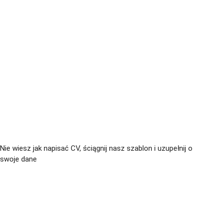
+48 535 139 711
+48 729 139 711
+48 576 139 711
Nie wiesz jak napisać CV, ściągnij nasz szablon i uzupełnij o
swoje dane
CV język Polski >
CV język Niemiecki >