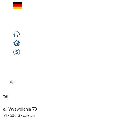
Operator CNC (m/k
Krawędziowa Trumpf |
Darmowe
Operator CNC
2400 EUR netto/ m-c
Zobacz ofertę
tel.
+48 535 139 034
kontakt@sternjob.com
al. Wyzwolenia 70
71-506 Szczecin
Kontakt
Zespół