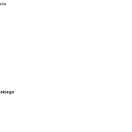
nia.
lskiego