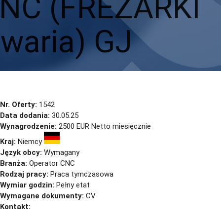
NC (FREZARKI
waria) GJ
Nr. Oferty:
1542
Data dodania:
30.05.25
Wynagrodzenie:
2500 EUR Netto miesięcznie
Kraj:
Niemcy
Język obcy:
Wymagany
Branża:
Operator CNC
Rodzaj pracy:
Praca tymczasowa
Wymiar godzin:
Pełny etat
Wymagane dokumenty:
CV
Kontakt:
cv@sternjob.com