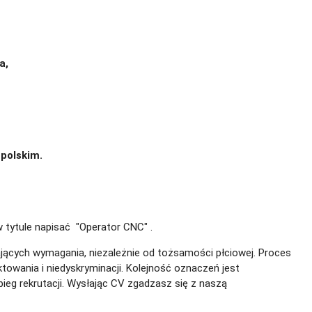
a,
 polskim.
tytule napisać "Operator CNC" .
iających wymagania, niezależnie od tożsamości płciowej. Proces
owania i niedyskryminacji. Kolejność oznaczeń jest
eg rekrutacji.
Wysłając CV zgadzasz się z naszą
polityką