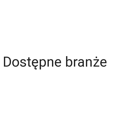
Strefa pracownika
Blog
Warunki korzystania z serwisu
Polityka prywatności
Dla pracodawcy
Dostępne branże
Magazyn
Hydraulik
Wentylacje/Klimatyzacje
Budownictwo / Wykończenia wnętrz
Gastronomia
Fachowcy - różne zawody
Kierowca / Kurier