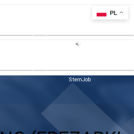
PL
 139 711
kontakt@sternjob.com
 139 711
kontakt@sternjob.com
SternJob