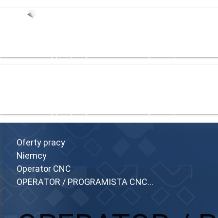
Start
Oferty pracy
Zespół
Dla Pracodowacy
Strefa pracownika
Bl
Start
Oferty pracy
Zespół
Dla Pracodowacy
Strefa pracownika
Bl
Oferty pracy
Niemcy
Operator CNC
OPERATOR / PROGRAMISTA CNC...