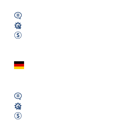
Wymagany
Operator CNC
2400 EUR Netto miesięcznie
Zobacz ofertę
OPERATOR MASZY
(Stralendorf, okolic
Wymagany
Operator CNC
2600 EUR Netto Miesięcznie
Zobacz ofertę