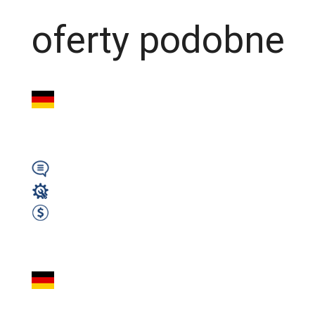
oferty podobne
Operator CNC (Tru
PROGRAMOWANIA | D
Wymagany
Operator CNC
2400 EUR Netto miesięcznie
Zobacz ofertę
CNC – Operator M
Drewna – Niemcy (9