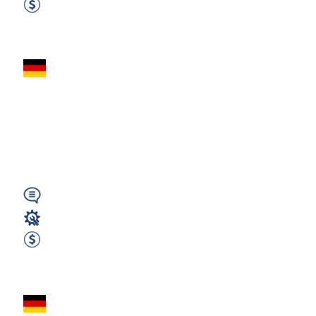
2000 EUR netto/miesięcznie
Zobacz ofertę
Kelnerzy / Kelnerki
- Meklemburgia-
Pomorze Przednie (
GJ )
Niemiecki
Gastronomia
1900 EUR
Zobacz ofertę
Kucharz z językiem