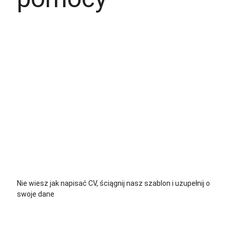
+48 535 139 034
+48 535 139 711
+48 729 139 711
+48 576 139 711
Nie wiesz jak napisać CV, ściągnij nasz szablon i uzupełnij o
swoje dane
CV język Polski >
CV język Niemiecki >