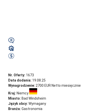
Niemieckim - Bad
Windsheim (ok.
Norymbergii)...
Wymagany
Gastronomia
od 2600 do 2700 EUR Netto miesięcznie
Zobacz ofertę
Nr. Oferty:
1673
Data dodania:
19.08.25
Wynagrodzenie:
2700 EUR Netto miesięcznie
Kraj:
Niemcy
Miasto:
Bad Windsheim
Język obcy:
Wymagany
Branża:
Gastronomia