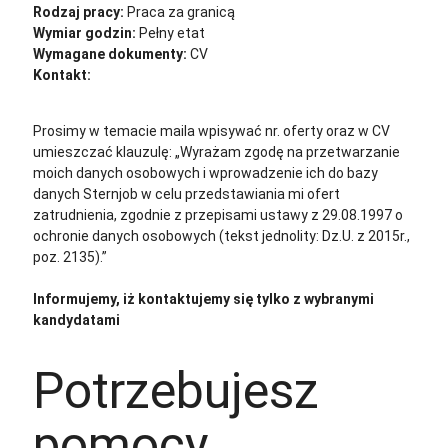
Rodzaj pracy:
Praca za granicą
Wymiar godzin:
Pełny etat
Wymagane dokumenty:
CV
Kontakt:
cv@sternjob.com
Aplikuj
Aplikuj bez CV
Prosimy w temacie maila wpisywać nr. oferty oraz w CV
umieszczać klauzulę: „Wyrażam zgodę na przetwarzanie
moich danych osobowych i wprowadzenie ich do bazy
danych Sternjob w celu przedstawiania mi ofert
zatrudnienia, zgodnie z przepisami ustawy z 29.08.1997 o
ochronie danych osobowych (tekst jednolity: Dz.U. z 2015r.,
poz. 2135).”
Informujemy, iż kontaktujemy się tylko z wybranymi
kandydatami
Potrzebujesz
pomocy