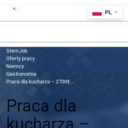
PL
menu
SternJob
Oferty pracy
Niemcy
Gastronomia
Praca dla kucharza – 2700€...
Praca dla
kucharza –