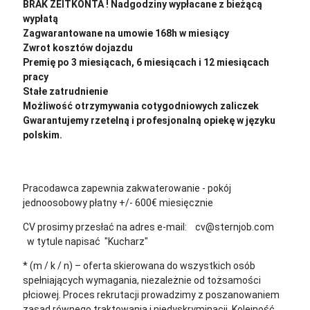
BRAK ZEITKONTA ! Nadgodziny wypłacane z bieżącą
wypłatą
Zagwarantowane na umowie 168h w miesiący
Zwrot kosztów dojazdu
Premię po 3 miesiącach, 6 miesiącach i 12 miesiącach
pracy
Stałe zatrudnienie
Możliwość otrzymywania cotygodniowych zaliczek
Gwarantujemy rzetelną i profesjonalną opiekę w języku
polskim.
Pracodawca zapewnia zakwaterowanie - pokój
jednoosobowy płatny +/- 600€ miesięcznie
CV prosimy przesłać na adres e-mail: cv@sternjob.com
w tytule napisać "Kucharz"
* (m / k / n) – oferta skierowana do wszystkich osób
spełniających wymagania, niezależnie od tożsamości
płciowej. Proces rekrutacji prowadzimy z poszanowaniem
zasad równego traktowania i niedyskryminacji. Kolejność