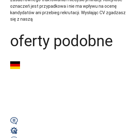
oznaczeń jest przypadkowa i nie ma wpływu na ocenę
kandydatów ani przebieg rekrutacji.
Wysłając CV zgadzasz
się z naszą
polityką prywatności
oferty podobne
Kucharz ze
znajomością
j.niemieckiego -
Niemcy (różne...
Wymagany
Gastronomia