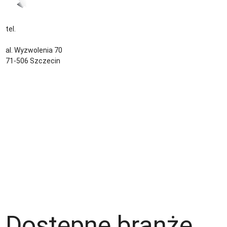
tel.
+48 535 139 034
kontakt@sternjob.com
al. Wyzwolenia 70
71-506 Szczecin
Kontakt
Zespół
Strefa pracownika
Blog
Warunki korzystania z serwisu
Polityka prywatności
Dla pracodawcy
Dostępne branże