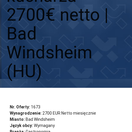
2700€ netto |
Bad
Windsheim
(HU)
Aplikuj
Aplikuj bez CV
Nr. Oferty:
1673
Wynagrodzenie:
2700 EUR Netto miesięcznie
Miasto:
Bad Windsheim
Język obcy:
Wymagany
Branża:
Gastronomia