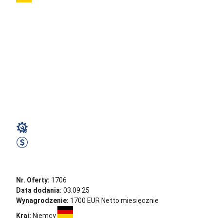
magazynie
LIDL/C&A –
komisjonowanie,
pakowanie,
obsługa...
Magazyn
1800 EUR Netto miesięcznie
Zobacz ofertę
Nr. Oferty:
1706
Data dodania:
03.09.25
Wynagrodzenie:
1700 EUR Netto miesięcznie
Kraj:
Niemcy