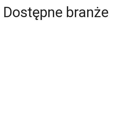
Dostępne branże
Magazyn
Hydraulik
Wentylacje/Klimatyzacje
Budownictwo / Wykończenia wnętrz
Gastronomia
Fachowcy - różne zawody
Kierowca / Kurier
Laminiarz
Spawacz
Operator wózka widłowego
Malarz
Lakiernik
Mechanik / Mechatronik
Tapicer
Ślusarz
Elektryk / Elektronik
Stolarz