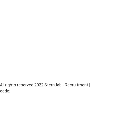
Pomocnicy - różne zawody
Blacharz
Piaskarz
Operator CNC
Dekarz
Monter Rusztowań
Monter Izolacji
Monter
Murarz
Operator Maszyn
Produkcja
Piekarz
All rights reserved 2022 SternJob - Recruitment |
code:
MadeByChesus.com