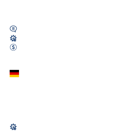
Niemieckim –
LEIPZIG (NIEMCY)...
Wymagany
Magazyn
1700 EUR Netto miesięcznie
Zobacz ofertę
Kontrola jakości
(Magazyny
AUTOMOTIVE) – po
2 osoby - bez...
Magazyn