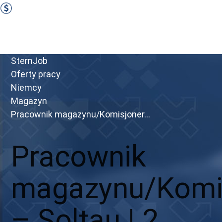
1730 EUR Netto miesięcznie
Zobacz ofertę
Przejdź do portalu
SternJob
Oferty pracy
Niemcy
Magazyn
Pracownik magazynu/Komisjoner...
Pracownik
magazynu/Komi
– Soltau | 2