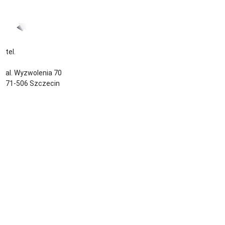
tel.
+48 535 139 034
kontakt@sternjob.com
al. Wyzwolenia 70
71-506 Szczecin
Kontakt
Zespół
Strefa pracownika
Blog
Warunki korzystania z serwisu
Polityka prywatności
Dla pracodawcy