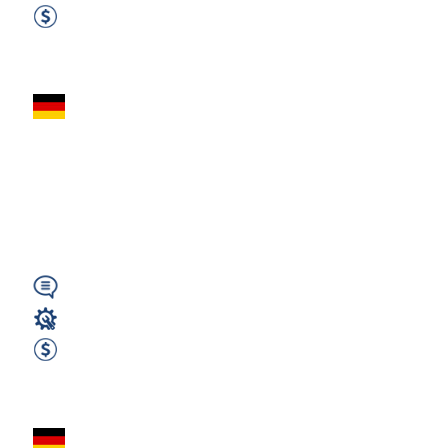
1730 EUR Netto miesięcznie
Zobacz ofertę
Komisjoner -
Magazyny Książkami
- Bez Niemieckiego
– Niemcy...
Wymagany
Magazyn
1750 EUR Netto miesięcznie
Zobacz ofertę
Praca w