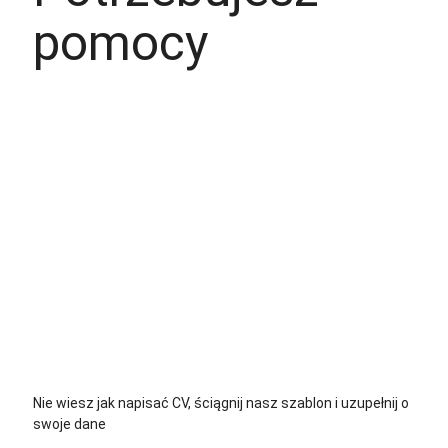
pomocy
+48 535 139 034
+48 535 139 711
+48 729 139 711
+48 576 139 711
Nie wiesz jak napisać CV, ściągnij nasz szablon i uzupełnij o
swoje dane
CV język Polski >
CV język Niemiecki >