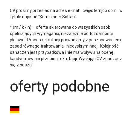
CV prosimy przesłać na adres e-mal: cv@sternjob.com w
tytule napisać "Komisjoner Soltau"
* (m / k / n) – oferta skierowana do wszystkich osób
spełniających wymagania, niezależnie od tożsamości
płciowej. Proces rekrutacji prowadzimy z poszanowaniem
zasad równego traktowania i niedyskryminacji. Kolejność
oznaczeń jest przypadkowa i nie ma wpływu na ocenę
kandydatów ani przebieg rekrutacji.
Wysłając CV zgadzasz
się z naszą
polityką prywatności
oferty podobne
OPERATOR WÓZKA
WIDŁOWEGO Z J.