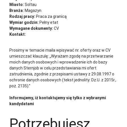
Miasto:
Soltau
Branża:
Magazyn
Rodzaj pracy:
Praca za granicą
Wymiar godzin:
Pełny etat
Wymagane dokumenty:
CV
Kontakt:
cv@sternjob.com
Aplikuj
Aplikuj bez CV
Prosimy w temacie maila wpisywać nr. oferty oraz w CV
umieszczać klauzulę: „Wyrażam zgodę na przetwarzanie
moich danych osobowych i wprowadzenie ich do bazy
danych Sternjob w celu przedstawiania mi ofert
zatrudnienia, zgodnie z przepisami ustawy z 29.08.1997 o
ochronie danych osobowych (tekst jednolity: Dz.U. z 2015r.,
poz. 2135).”
Informujemy, iż kontaktujemy się tylko z wybranymi
kandydatami
Potrzebujesz