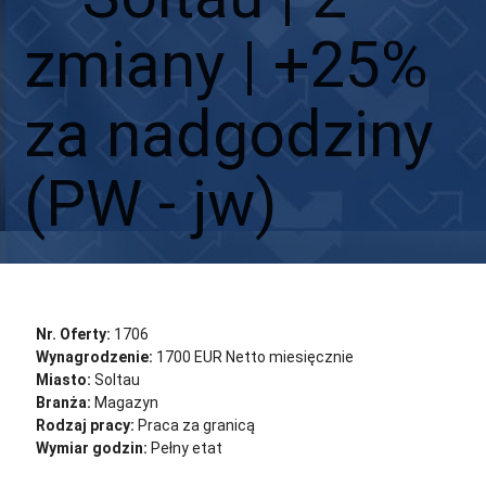
zmiany | +25%
za nadgodziny
(PW - jw)
Aplikuj
Aplikuj bez CV
Nr. Oferty:
1706
Wynagrodzenie:
1700 EUR Netto miesięcznie
Miasto:
Soltau
Branża:
Magazyn
Rodzaj pracy:
Praca za granicą
Wymiar godzin:
Pełny etat