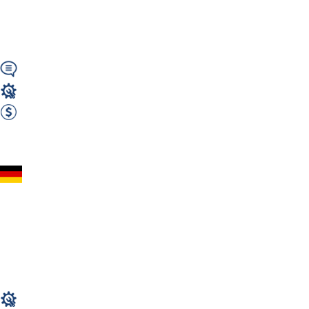
Niemieckim – LEIPZIG
(NIEMCY)...
Wymagany
Magazyn
1700 EUR Netto miesięcznie
Zobacz ofertę
Kontrola jakości
(Magazyny
AUTOMOTIVE) – po 2
osoby - bez...
Magazyn