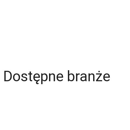
Strefa pracownika
Blog
Warunki korzystania z serwisu
Polityka prywatności
Dla pracodawcy
Dostępne branże
Magazyn
Hydraulik
Wentylacje/Klimatyzacje
Budownictwo / Wykończenia wnętrz
Gastronomia
Fachowcy - różne zawody
Kierowca / Kurier