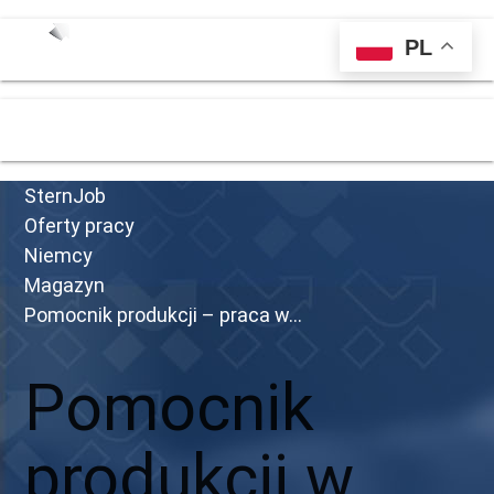
PL
menu
SternJob
Oferty pracy
Niemcy
Magazyn
Pomocnik produkcji – praca w...
Pomocnik
produkcji w