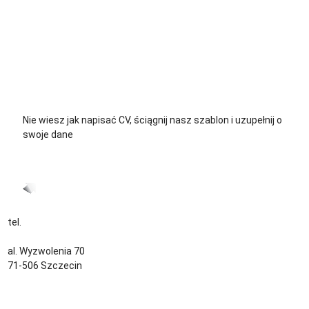
+48 729 139 711
+48 576 139 711
Nie wiesz jak napisać CV, ściągnij nasz szablon i uzupełnij o
swoje dane
CV język Polski >
CV język Niemiecki >
tel.
+48 535 139 034
kontakt@sternjob.com
al. Wyzwolenia 70
71-506 Szczecin
Kontakt
Zespół