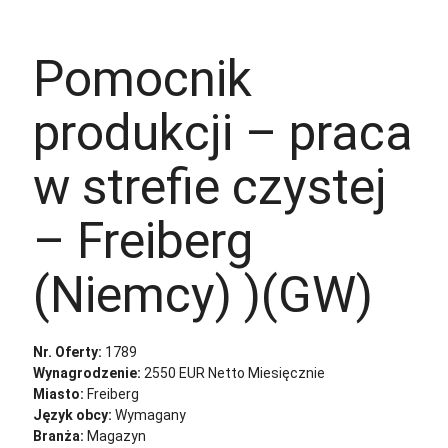
Aplikuj
Aplikuj bez CV
Pomocnik
produkcji – praca
w strefie czystej
– Freiberg
(Niemcy) )(GW)
Nr. Oferty:
1789
Wynagrodzenie:
2550 EUR Netto Miesięcznie
Miasto:
Freiberg
Język obcy:
Wymagany
Branża:
Magazyn