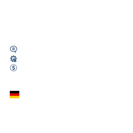
KAMPERY |
BAMBERG | 2500€
Netto (PP)
Wymagany
Magazyn
2500 EUR Netto miesięcznie
Zobacz ofertę
Pracownik
produkcji –
elementy betonowe