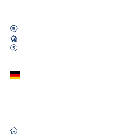
(Wilburgstetten,
Niemcy)...
Wymagany
Magazyn
2600 EUR Netto miesięcznie
Zobacz ofertę
Spawacz MAG
(m/k/n) Niemcy
(Schwabsoien) –
Bez Certyfikatów |...
Darmowe