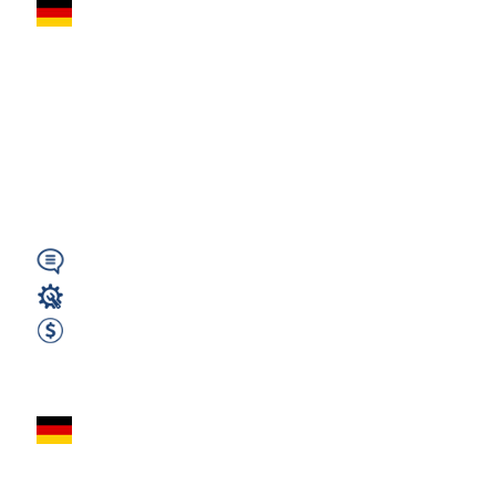
PRACOWNIK
PRODUKCJI |
WILBURGSTETTEN
(Bawaria)| 2600€
NETTO (HU)
Wymagany
Magazyn
2600 EUR Netto miesięcznie
Zobacz ofertę
PRACOWNIK
MAGAZYNU –