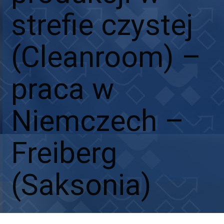
strefie czystej
(Cleanroom) –
praca w
Niemczech –
Freiberg
(Saksonia)