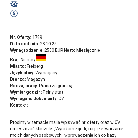
Magazyn
2500 EUR netto / m-c
Zobacz ofertę
Nr. Oferty:
1789
Data dodania:
23.10.25
Wynagrodzenie:
2550 EUR Netto Miesięcznie
Kraj:
Niemcy
Miasto:
Freiberg
Język obcy:
Wymagany
Branża:
Magazyn
Rodzaj pracy:
Praca za granicą
Wymiar godzin:
Pełny etat
Wymagane dokumenty:
CV
Kontakt:
cv@sternjob.com
Aplikuj
Aplikuj bez CV
Prosimy w temacie maila wpisywać nr. oferty oraz w CV
umieszczać klauzulę: „Wyrażam zgodę na przetwarzanie
moich danych osobowych i wprowadzenie ich do bazy