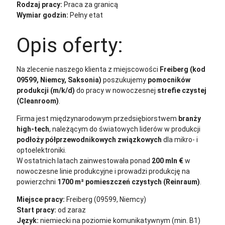
Rodzaj pracy:
Praca za granicą
Wymiar godzin:
Pełny etat
Opis oferty:
Na zlecenie naszego klienta z miejscowości
Freiberg (kod
09599, Niemcy, Saksonia)
poszukujemy
pomocników
produkcji (m/k/d)
do pracy w nowoczesnej
strefie czystej
(Cleanroom)
.
Firma jest międzynarodowym przedsiębiorstwem
branży
high-tech
, należącym do światowych liderów w produkcji
podłoży półprzewodnikowych związkowych
dla mikro- i
optoelektroniki.
W ostatnich latach zainwestowała ponad
200 mln €
w
nowoczesne linie produkcyjne i prowadzi produkcję na
powierzchni
1700 m² pomieszczeń czystych (Reinraum)
.
Miejsce pracy:
Freiberg (09599, Niemcy)
Start pracy:
od zaraz
Język:
niemiecki na poziomie komunikatywnym (min. B1)