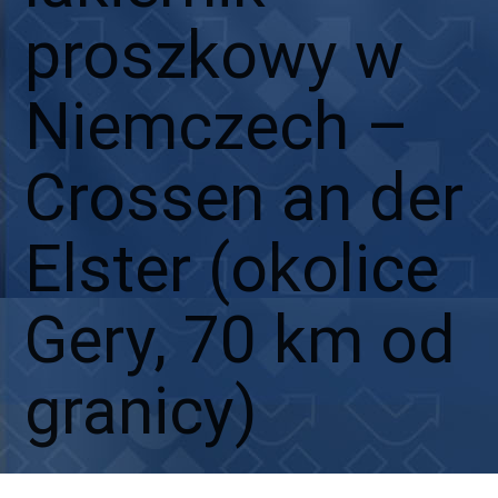
proszkowy w
Niemczech –
Crossen an der
Elster (okolice
Gery, 70 km od
granicy)