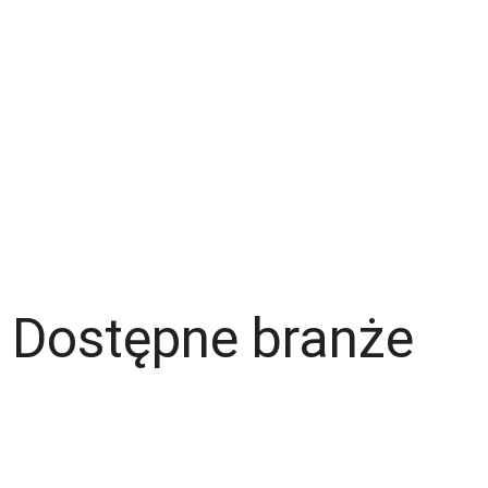
Kontakt
Zespół
Strefa pracownika
Blog
Warunki korzystania z serwisu
Polityka prywatności
Dla pracodawcy
Dostępne branże
Magazyn
Hydraulik
Wentylacje/Klimatyzacje
Budownictwo / Wykończenia wnętrz