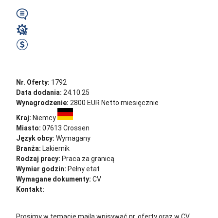
Wymagany
Lakiernik
2700 EUR Netto miesięcznie
Zobacz ofertę
Nr. Oferty:
1792
Data dodania:
24.10.25
Wynagrodzenie:
2800 EUR Netto miesięcznie
Kraj:
Niemcy
Miasto:
07613 Crossen
Język obcy:
Wymagany
Branża:
Lakiernik
Rodzaj pracy:
Praca za granicą
Wymiar godzin:
Pełny etat
Wymagane dokumenty:
CV
Kontakt:
cv@sternjob.com
Aplikuj
Aplikuj bez CV
Prosimy w temacie maila wpisywać nr. oferty oraz w CV