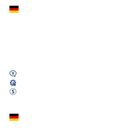
Lakiernik
pojazdów
użytkowych – 2800
€ netto – 08412
Werdau...
Wymagany
Lakiernik
2800 EUR Netto miesięcznie
Zobacz ofertę
Lakiernik