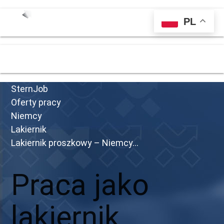
PL
menu
SternJob
Oferty pracy
Niemcy
Lakiernik
Lakiernik proszkowy – Niemcy...
Praca jako
lakiernik