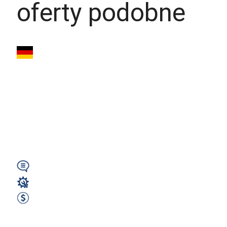
oferty podobne
Pomocnik
lakiernika – 2800 €
netto – 08412
Werdau (Niemcy)
(GW)
Wymagany
Lakiernik
2800 EUR Netto miesięcznie
Zobacz ofertę