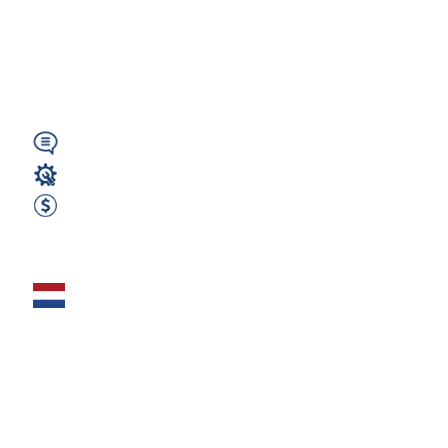
Przemysłowy -
Niemcy (Neresheim)
(HU)
Niemiecki
Lakiernik
2800 EUR Netto miesięcznie
Zobacz ofertę
Lakiernik
przemysłowy – 630
€ netto tygodniowo
+ darmowa...