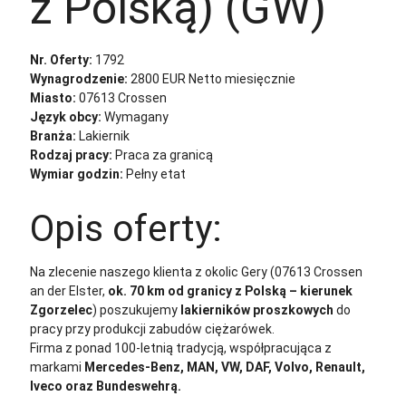
z Polską) (GW)
Nr. Oferty:
1792
Wynagrodzenie:
2800 EUR Netto miesięcznie
Miasto:
07613 Crossen
Język obcy:
Wymagany
Branża:
Lakiernik
Rodzaj pracy:
Praca za granicą
Wymiar godzin:
Pełny etat
Opis oferty:
Na zlecenie naszego klienta z okolic Gery (07613 Crossen
an der Elster,
ok. 70 km od granicy z Polską – kierunek
Zgorzelec
) poszukujemy
lakierników proszkowych
do
pracy przy produkcji zabudów ciężarówek.
Firma z ponad 100-letnią tradycją, współpracująca z
markami
Mercedes-Benz, MAN, VW, DAF, Volvo, Renault,
Iveco oraz Bundeswehrą.