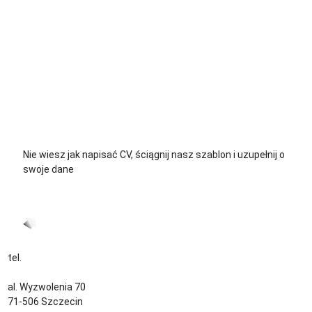
+48 535 139 711
+48 729 139 711
+48 576 139 711
Nie wiesz jak napisać CV, ściągnij nasz szablon i uzupełnij o
swoje dane
CV język Polski >
CV język Niemiecki >
tel.
+48 535 139 034
kontakt@sternjob.com
al. Wyzwolenia 70
71-506 Szczecin