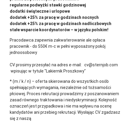
regularne podwyżki stawki godzinowej
dodatki świąteczne i urlopowe
dodatek +25% za pracę w godzinach nocnych
dodatek +25% za pracę w godzinach nadliczbowych
stałe wsparcie koordynatorów – w języku polskim!
Pracodawca zapewnia zakwaterowanie ale opłaca
pracownik - do 550€ m-c w pełni wyposażony pokój
jednoosobowy
CV prosimy przesyłać na adres e-mail: cv@sternjob.com
wpisując w tytule "Lakiernik Proszkowy"
* (m / k / n) – oferta skierowana do wszystkich osób
spełniających wymagania, niezależnie od tożsamości
płciowej. Proces rekrutacji prowadzimy z poszanowaniem
zasad równego traktowania i niedyskryminacji. Kolejność
oznaczeń jest przypadkowa i nie ma wpływu na ocenę
kandydatów ani przebieg rekrutacji.
Wysłając CV zgadzasz
się z naszą
polityką prywatności