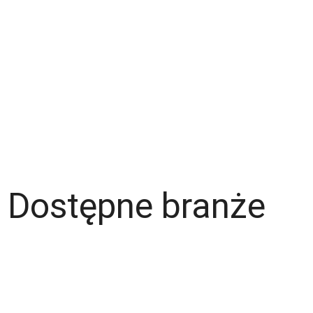
Zespół
Strefa pracownika
Blog
Warunki korzystania z serwisu
Polityka prywatności
Dla pracodawcy
Dostępne branże
Magazyn
Hydraulik
Wentylacje/Klimatyzacje
Budownictwo / Wykończenia wnętrz
Gastronomia