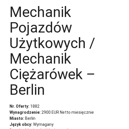
Mechanik
Pojazdów
Użytkowych /
Mechanik
Ciężarówek –
Berlin
Nr. Oferty:
1882
Wynagrodzenie:
2900 EUR Netto miesięcznie
Miasto:
Berlin
Język obcy:
Wymagany