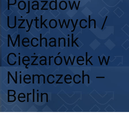
Pojazdów
Użytkowych /
Mechanik
Ciężarówek w
Niemczech –
Berlin
Aplikuj
Aplikuj bez CV