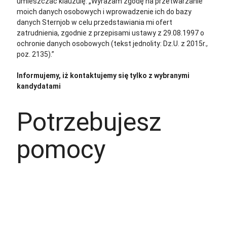
umieszczać klauzulę: „Wyrażam zgodę na przetwarzanie
moich danych osobowych i wprowadzenie ich do bazy
danych Sternjob w celu przedstawiania mi ofert
zatrudnienia, zgodnie z przepisami ustawy z 29.08.1997 o
ochronie danych osobowych (tekst jednolity: Dz.U. z 2015r.,
poz. 2135).”
Informujemy, iż kontaktujemy się tylko z wybranymi
kandydatami
Potrzebujesz
pomocy
+48 535 139 034
+48 535 139 711