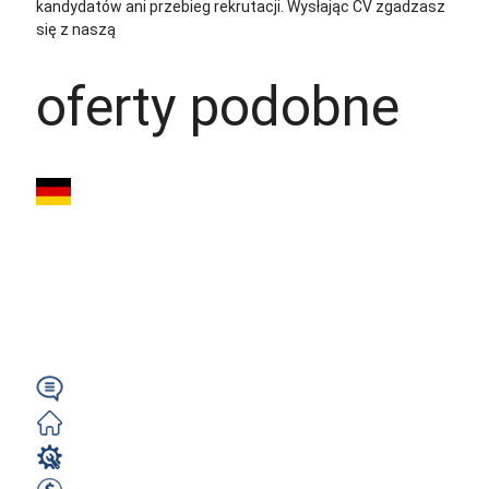
kandydatów ani przebieg rekrutacji.
Wysłając CV zgadzasz
się z naszą
polityką prywatności
oferty podobne
Monter / Mechanik
(m/k/n) – 2850€
NETTO | Rödermark |
Od zaraz
Wymagany
Zorganizowane
Mechanik / Mechatronik