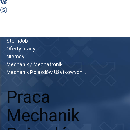
Mechanik / Mechatronik
2850 EUR Netto miesięcznie
Zobacz ofertę
Przejdź do portalu
SternJob
Oferty pracy
Niemcy
Mechanik / Mechatronik
Mechanik Pojazdów Użytkowych...
Praca
Mechanik