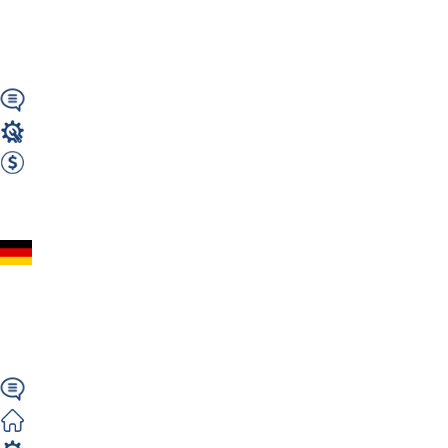
Landsberg ok. Lipska
(HU)
Wymagany
Mechanik / Mechatronik
2850 EUR Netto miesięcznie
Zobacz ofertę
Monter / Mechanik
(m/k/n) – 2850€ NETTO
| Rödermark | Od zaraz
Wymagany
Zorganizowane