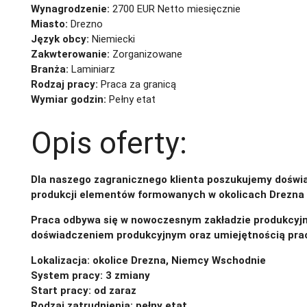
Wynagrodzenie:
2700 EUR Netto miesięcznie
Miasto:
Drezno
Język obcy:
Niemiecki
Zakwterowanie:
Zorganizowane
Branża:
Laminiarz
Rodzaj pracy:
Praca za granicą
Wymiar godzin:
Pełny etat
Opis oferty:
Dla naszego zagranicznego klienta poszukujemy doświa
produkcji elementów formowanych w okolicach Drezna
Praca odbywa się w nowoczesnym zakładzie produkcyj
doświadczeniem produkcyjnym oraz umiejętnością prac
Lokalizacja: okolice Drezna, Niemcy Wschodnie
System pracy: 3 zmiany
Start pracy: od zaraz
Rodzaj zatrudnienia: pełny etat