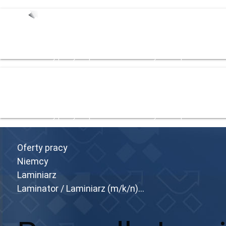
Start
Oferty pracy
Zespół
Dla Pracodowacy
Strefa pracownika
Bl
Start
Oferty pracy
Zespół
Dla Pracodowacy
Strefa pracownika
Bl
Oferty pracy
Niemcy
Laminiarz
Laminator / Laminiarz (m/k/n)...