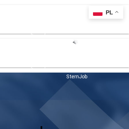
PL
 139 711
kontakt@sternjob.com
 139 711
kontakt@sternjob.com
SternJob