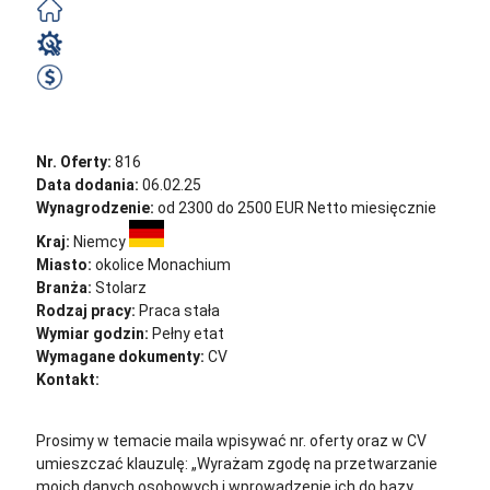
Darmowe
Stolarz
2500 EUR Netto miesięcznie
Zobacz ofertę
Nr. Oferty:
816
Data dodania:
06.02.25
Wynagrodzenie:
od 2300 do 2500 EUR Netto miesięcznie
Kraj:
Niemcy
Miasto:
okolice Monachium
Branża:
Stolarz
Rodzaj pracy:
Praca stała
Wymiar godzin:
Pełny etat
Wymagane dokumenty:
CV
Kontakt:
cv@sternjob.com
Aplikuj
Aplikuj bez CV
Prosimy w temacie maila wpisywać nr. oferty oraz w CV
umieszczać klauzulę: „Wyrażam zgodę na przetwarzanie
moich danych osobowych i wprowadzenie ich do bazy