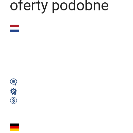
oferty podobne
Praca w Holandii –
Stolarz / Monter
drzwi i ram
drewnianych – od...
Wymagany
Stolarz
2400 EUR Netto miesięcznie
Zobacz ofertę
STOLARZ –