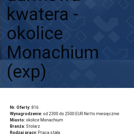
kwatera -
okolice
Monachium
(exp)
Aplikuj
Aplikuj bez CV
Nr. Oferty:
816
Wynagrodzenie:
od 2300 do 2500 EUR Netto miesięcznie
Miasto:
okolice Monachium
Branża:
Stolarz
Rodzaj pracy:
Praca stała