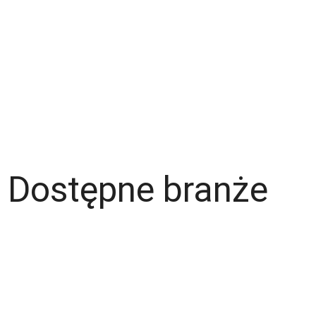
Strefa pracownika
Blog
Warunki korzystania z serwisu
Polityka prywatności
Dla pracodawcy
Dostępne branże
Magazyn
Hydraulik
Wentylacje/Klimatyzacje
Budownictwo / Wykończenia wnętrz
Gastronomia
Fachowcy - różne zawody