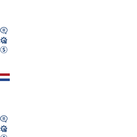
BEBENSHAM |
DARMOWE...
Niemiecki
Stolarz
2400 EUR Netto miesięcznie
Zobacz ofertę
Praca w Holandii –
Stolarz / Monter drzwi i
ram drewnianych – od...
Wymagany
Stolarz