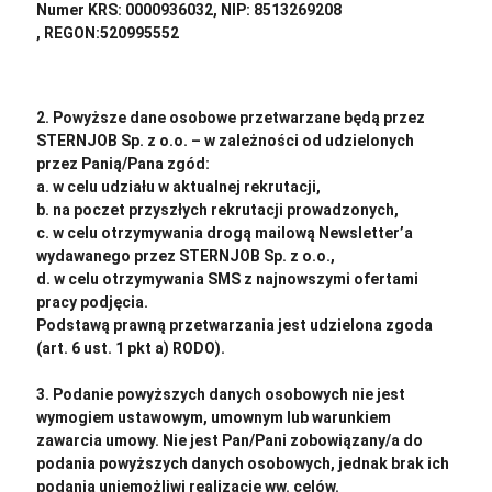
Numer KRS: 0000936032, NIP: 8513269208
, REGON:520995552
2. Powyższe dane osobowe przetwarzane będą przez
STERNJOB Sp. z o.o. – w zależności od udzielonych
przez Panią/Pana zgód:
a. w celu udziału w aktualnej rekrutacji,
b. na poczet przyszłych rekrutacji prowadzonych,
c. w celu otrzymywania drogą mailową Newsletter’a
wydawanego przez STERNJOB Sp. z o.o.,
d. w celu otrzymywania SMS z najnowszymi ofertami
pracy podjęcia.
Podstawą prawną przetwarzania jest udzielona zgoda
(art. 6 ust. 1 pkt a) RODO).
3. Podanie powyższych danych osobowych nie jest
wymogiem ustawowym, umownym lub warunkiem
zawarcia umowy. Nie jest Pan/Pani zobowiązany/a do
podania powyższych danych osobowych, jednak brak ich
podania uniemożliwi realizacje ww. celów.