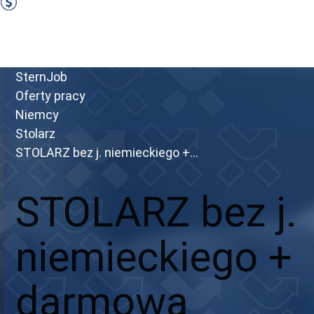
2400 EUR Netto miesięcznie
Zobacz ofertę
Przejdź do portalu
SternJob
Oferty pracy
Niemcy
Stolarz
STOLARZ bez j. niemieckiego +...
STOLARZ bez j.
niemieckiego +
darmowa