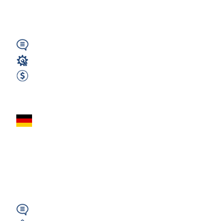
(GJ)
Wymagany
Stolarz
2500 EUR Netto Miesięcznie
Zobacz ofertę
Stolarz (m/k/n)
Przy Produkcji Okien
W Niemczech –
Darmowy Pokój...
Wymagany