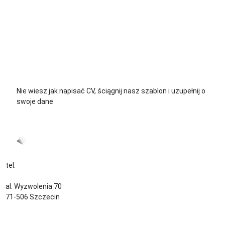
+48 729 139 711
+48 576 139 711
Nie wiesz jak napisać CV, ściągnij nasz szablon i uzupełnij o
swoje dane
CV język Polski >
CV język Niemiecki >
tel.
+48 535 139 034
kontakt@sternjob.com
al. Wyzwolenia 70
71-506 Szczecin
Kontakt
Zespół