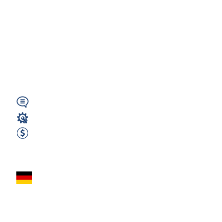
MONTAŻ OKIEN I
DRZWI |
BEBENSHAM |
DARMOWE...
Niemiecki
Stolarz
2400 EUR Netto miesięcznie
Zobacz ofertę
Stolarz z
j.niemieckim - około
25km od Schwerin