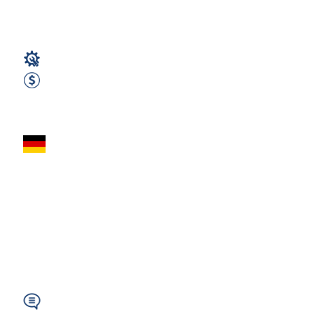
€ netto |
Mechanik / Mechatronik
3500 EUR Netto miesięcznie
Zobacz ofertę
Mechanik aut
dostawczych
Mercedes i busów-
autobusów
(m/k/n)/...
Niemiecki/Angielski