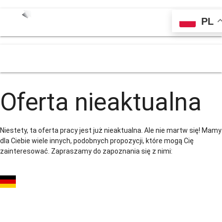
PL
menu
Oferta nieaktualna
Niestety, ta oferta pracy jest już nieaktualna. Ale nie martw się! Mamy
dla Ciebie wiele innych, podobnych propozycji, które mogą Cię
zainteresować. Zapraszamy do zapoznania się z nimi:
Mechanik konstrukcji
okrętowych (m/k/n) -