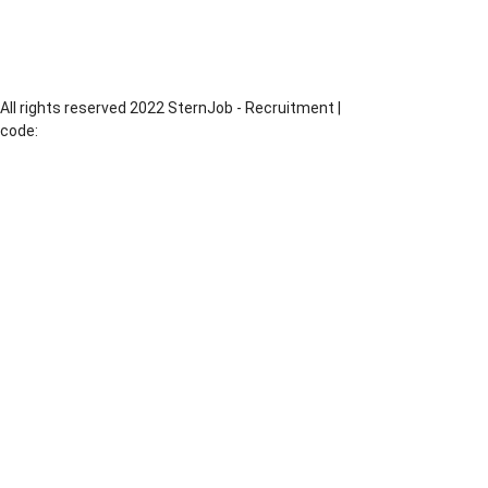
Operator Maszyn
Produkcja
Piekarz
All rights reserved 2022 SternJob - Recruitment |
code:
MadeByChesus.com