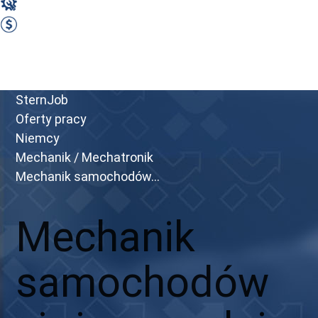
Mechanik / Mechatronik
3300 EUR Netto miesięcznie
Zobacz ofertę
Przejdź do portalu
SternJob
Oferty pracy
Niemcy
Mechanik / Mechatronik
Mechanik samochodów...
Mechanik
samochodów