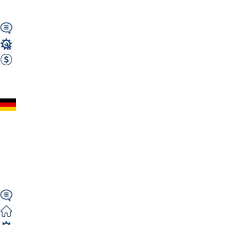
Hamburg – Bezpłatne...
Wymagany
Mechanik / Mechatronik
3400 EUR Netto miesięcznie
Zobacz ofertę
Mechanik aut
dostawczych Mercedes
i busów-autobusów
(m/k/n)/...
Niemiecki/Angielski
Zorganizowane