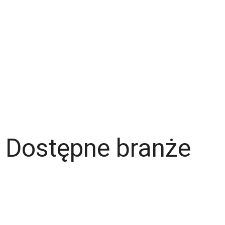
Zespół
Strefa pracownika
Blog
Warunki korzystania z serwisu
Polityka prywatności
Dla pracodawcy
Dostępne branże
Magazyn
Hydraulik
Wentylacje/Klimatyzacje
Budownictwo / Wykończenia wnętrz
Gastronomia