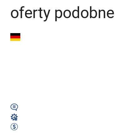
oferty podobne
Mechanik
konstrukcji
okrętowych (m/k/n)
- Hamburg –
Bezpłatne...
Wymagany
Mechanik / Mechatronik
3400 EUR Netto miesięcznie
Zobacz ofertę