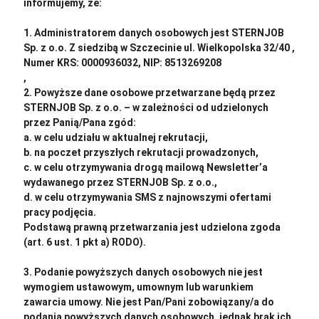
informujemy, że:
1. Administratorem danych osobowych jest STERNJOB
Sp. z o.o. Z siedzibą w Szczecinie ul. Wielkopolska 32/40 ,
Numer KRS: 0000936032, NIP: 8513269208
,
REGON:520995552
2. Powyższe dane osobowe przetwarzane będą przez
STERNJOB Sp. z o.o. – w zależności od udzielonych
przez Panią/Pana zgód:
a. w celu udziału w aktualnej rekrutacji,
b. na poczet przyszłych rekrutacji prowadzonych,
c. w celu otrzymywania drogą mailową Newsletter’a
wydawanego przez STERNJOB Sp. z o.o.,
d. w celu otrzymywania SMS z najnowszymi ofertami
pracy podjęcia.
Podstawą prawną przetwarzania jest udzielona zgoda
(art. 6 ust. 1 pkt a) RODO).
3. Podanie powyższych danych osobowych nie jest
wymogiem ustawowym, umownym lub warunkiem
zawarcia umowy. Nie jest Pan/Pani zobowiązany/a do
podania powyższych danych osobowych, jednak brak ich