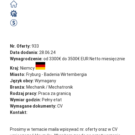
Zorganizowane
Mechanik / Mechatronik
3300 EUR Netto miesięcznie
Zobacz ofertę
Nr. Oferty:
933
Data dodania:
28.06.24
Wynagrodzenie:
od 3300€ do 3500€ EUR Netto miesięcznie
Kraj:
Niemcy
Miasto:
Fryburg - Badenia Wirtembergia
Język obcy:
Wymagany
Branża:
Mechanik / Mechatronik
Rodzaj pracy:
Praca za granicą
Wymiar godzin:
Pełny etat
Wymagane dokumenty:
CV
Kontakt:
cv@sternjob.com
Aplikuj
Aplikuj bez CV
Prosimy w temacie maila wpisywać nr. oferty oraz w CV