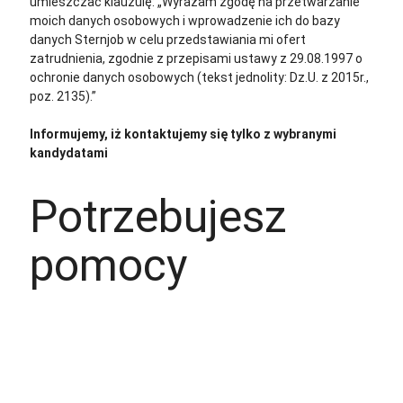
umieszczać klauzulę: „Wyrażam zgodę na przetwarzanie
moich danych osobowych i wprowadzenie ich do bazy
danych Sternjob w celu przedstawiania mi ofert
zatrudnienia, zgodnie z przepisami ustawy z 29.08.1997 o
ochronie danych osobowych (tekst jednolity: Dz.U. z 2015r.,
poz. 2135).”
Informujemy, iż kontaktujemy się tylko z wybranymi
kandydatami
Potrzebujesz
pomocy
+48 535 139 034
+48 535 139 711