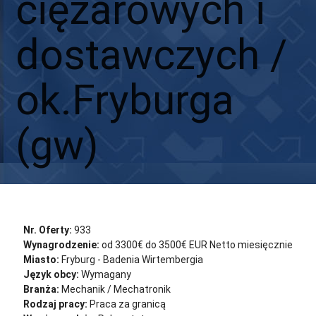
ciężarowych i
dostawczych /
ok.Fryburga
(gw)
Aplikuj
Aplikuj bez CV
Nr. Oferty:
933
Wynagrodzenie:
od 3300€ do 3500€ EUR Netto miesięcznie
Miasto:
Fryburg - Badenia Wirtembergia
Język obcy:
Wymagany
Branża:
Mechanik / Mechatronik
Rodzaj pracy:
Praca za granicą