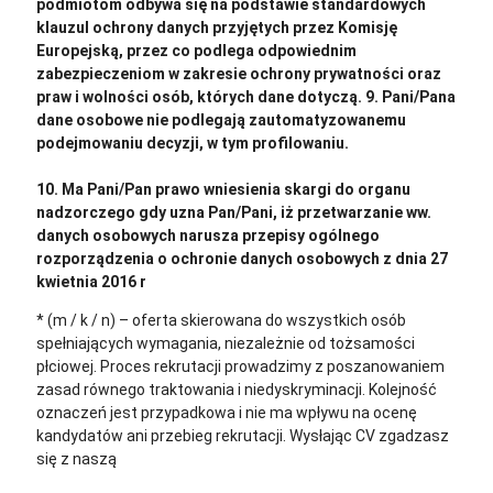
podmiotom odbywa się na podstawie standardowych
klauzul ochrony danych przyjętych przez Komisję
Europejską, przez co podlega odpowiednim
zabezpieczeniom w zakresie ochrony prywatności oraz
praw i wolności osób, których dane dotyczą. 9. Pani/Pana
dane osobowe nie podlegają zautomatyzowanemu
podejmowaniu decyzji, w tym profilowaniu.
10. Ma Pani/Pan prawo wniesienia skargi do organu
nadzorczego gdy uzna Pan/Pani, iż przetwarzanie ww.
danych osobowych narusza przepisy ogólnego
rozporządzenia o ochronie danych osobowych z dnia 27
kwietnia 2016 r
* (m / k / n) – oferta skierowana do wszystkich osób
spełniających wymagania, niezależnie od tożsamości
płciowej. Proces rekrutacji prowadzimy z poszanowaniem
zasad równego traktowania i niedyskryminacji. Kolejność
oznaczeń jest przypadkowa i nie ma wpływu na ocenę
kandydatów ani przebieg rekrutacji.
Wysłając CV zgadzasz
się z naszą
polityką prywatności