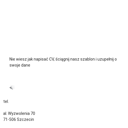
+48 729 139 711
+48 576 139 711
Nie wiesz jak napisać CV, ściągnij nasz szablon i uzupełnij o
swoje dane
CV język Polski >
CV język Niemiecki >
tel.
+48 535 139 034
kontakt@sternjob.com
al. Wyzwolenia 70
71-506 Szczecin
Kontakt