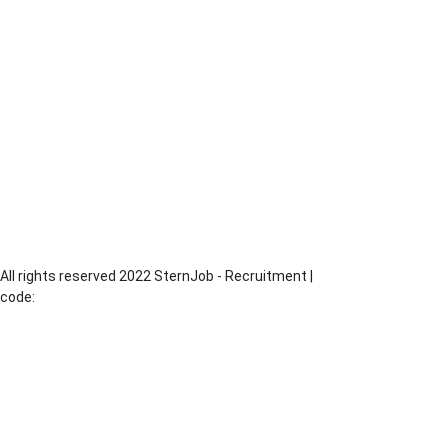
Blacharz
Piaskarz
Operator CNC
Dekarz
Monter Rusztowań
Monter Izolacji
Monter
Murarz
Operator Maszyn
Produkcja
Piekarz
All rights reserved 2022 SternJob - Recruitment |
code:
MadeByChesus.com