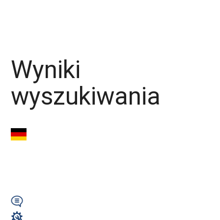
Szwajcaria
Dania
Belgia
Austria
Wyniki
wyszukiwania
Operator Lasera
CNC - okolice
Norymbergii (DP)
Wymagany