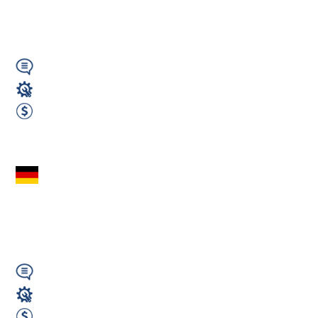
Darmowa...
Wymagany
Operator CNC
od 2500 do 3000 EUR Netto Miesięcznie
Zobacz ofertę
Zbrojarz / Giętacz
blach - Nördlingen
(HU)
Wymagany
Fachowcy - różne zawody