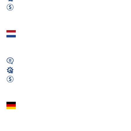
Operator CNC
2750 EUR Netto miesięcznie
Zobacz ofertę
Technik serwisu
technicznego ( IN )
Angielski
Fachowcy - różne zawody
580 EUR Netto tygodniowo
Zobacz ofertę
CNC Tokarz /
Frezer – Niemcy
(78136 Schonach) +