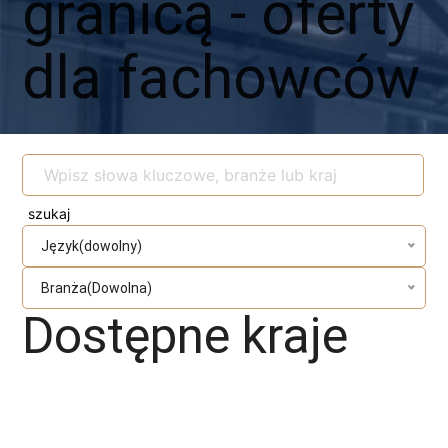
granicą - oferty
dla fachowców
Język(dowolny)
Branża(Dowolna)
Dostępne kraje
Cała Polska
Niemcy
Holandia