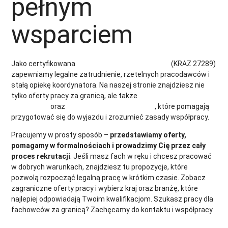
pełnym
wsparciem
Jako certyfikowana
agencja pośrednictwa pracy
(KRAZ 27289)
zapewniamy legalne zatrudnienie, rzetelnych pracodawców i
stałą opiekę koordynatora. Na naszej stronie znajdziesz nie
tylko oferty pracy za granicą, ale także
informacje dla
pracownika
oraz
informacje dla pracodawcy
, które pomagają
przygotować się do wyjazdu i zrozumieć zasady współpracy.
Pracujemy w prosty sposób –
przedstawiamy oferty,
pomagamy w formalnościach i prowadzimy Cię przez cały
proces rekrutacji
. Jeśli masz fach w ręku i chcesz pracować
w dobrych warunkach, znajdziesz tu propozycje, które
pozwolą rozpocząć legalną pracę w krótkim czasie. Zobacz
zagraniczne oferty pracy i wybierz kraj oraz branżę, które
najlepiej odpowiadają Twoim kwalifikacjom. Szukasz pracy dla
fachowców za granicą? Zachęcamy do kontaktu i współpracy.