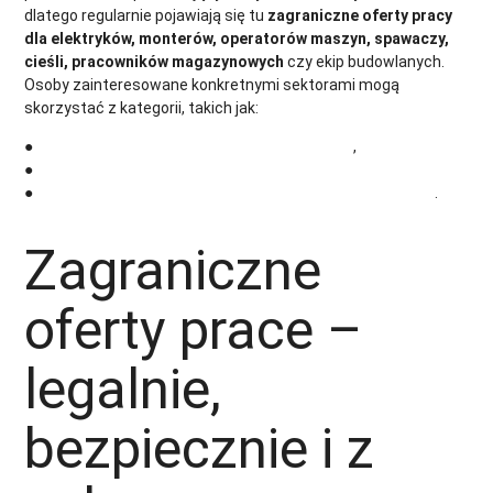
dlatego regularnie pojawiają się tu
zagraniczne oferty pracy
dla elektryków, monterów, operatorów maszyn, spawaczy,
cieśli, pracowników magazynowych
czy ekip budowlanych.
Osoby zainteresowane konkretnymi sektorami mogą
skorzystać z kategorii, takich jak:
●
Praca w Niemczech na magazynie i produkcji
,
●
Praca w Holandii na magazynie i produkcji
●
Praca w Niemczech – budowlanka i wykończenia wnętrz
.
Zagraniczne
oferty prace –
legalnie,
bezpiecznie i z