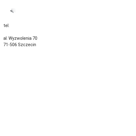
tel.
+48 535 139 034
kontakt@sternjob.com
al. Wyzwolenia 70
71-506 Szczecin
Kontakt
Zespół
Strefa pracownika
Blog
Warunki korzystania z serwisu
Polityka prywatności
Dla pracodawcy