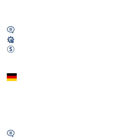
ruchu - Ingolstadt
(GJ)
Wymagany
Elektryk / Elektronik
od 2400 do 2600 EUR Netto miesięcznie
Zobacz ofertę
CNC – Operator
Maszyn do Obróbki
Drewna – Niemcy
(91187...
Wymagany