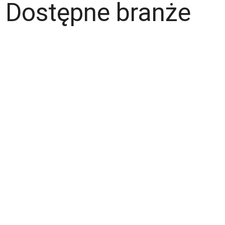
Dostępne branże
Magazyn
Hydraulik
Wentylacje/Klimatyzacje
Budownictwo / Wykończenia wnętrz
Gastronomia
Fachowcy - różne zawody
Kierowca / Kurier
Laminiarz
Spawacz
Operator wózka widłowego
Malarz
Lakiernik
Mechanik / Mechatronik
Tapicer
Ślusarz
Elektryk / Elektronik
Stolarz
Pomocnicy - różne zawody