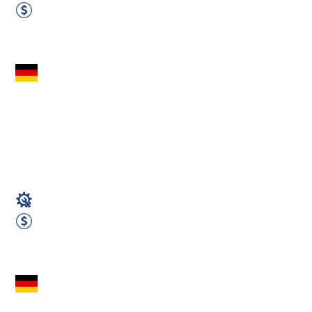
od 2300 do 2700 EUR Netto miesięcznie
Zobacz ofertę
Ślusarz i Spawacz
MAG/TIG – Niemcy
(19258 Gallin -
okolice...
Spawacz
od 2400 do 2600 EUR Netto miesięcznie
Zobacz ofertę
Technik utrzymania