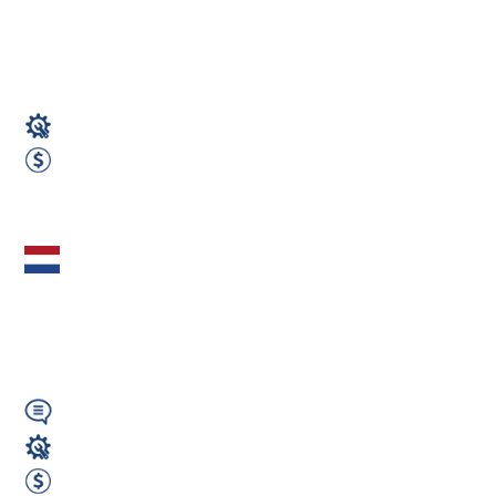
TIG – Niemcy (56204
Hillscheid) - Bez...
Spawacz
2700 EUR Netto miesięcznie
Zobacz ofertę
Tokarz CNC z
programowaniem -
Zwolle (IN)
Wymagany
Operator CNC
2180 EUR Netto miesięcznie