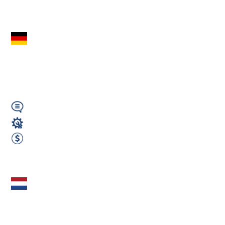
Zobacz ofertę
Pomocnik
mechanika - ok.
Monachium (HU)
Niemiecki
Mechanik / Mechatronik
2700 EUR Netto miesięcznie
Zobacz ofertę
Frezer CNC -
Darmowa kwatera -