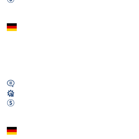
od 2500 do 2600 EUR Netto miesięcznie
Zobacz ofertę
Pracownik produkcji
z niemieckim –
Hallschlag – od
2450€ netto...
Wymagany
Magazyn
2450 EUR Netto miesięcznie
Zobacz ofertę
Elektryk