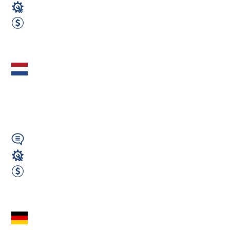
Operator CNC
2400 EUR Netto miesięcznie
Zobacz ofertę
Pracownik
montażowy – montaż
zagród dla bydła ( IN )
Angielski
Fachowcy - różne zawody
510 EUR Netto tygodniowo
Zobacz ofertę
Ślusarz i Spawacz