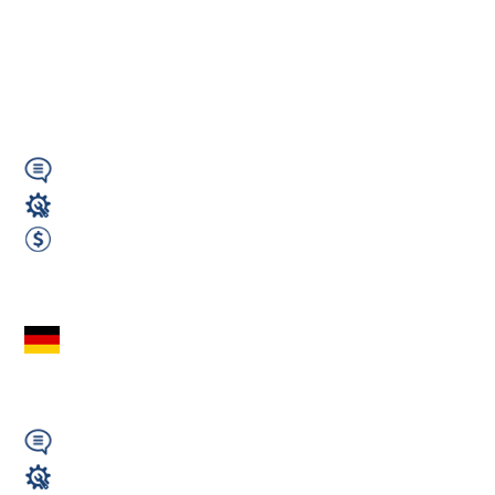
przemysłowy – Berlin
– od 2800€ netto
(HU)
Wymagany
Elektryk / Elektronik
2800 EUR Netto miesięcznie
Zobacz ofertę
Operator giętarki
CNC - Husum (GJ)
Wymagany
Operator CNC