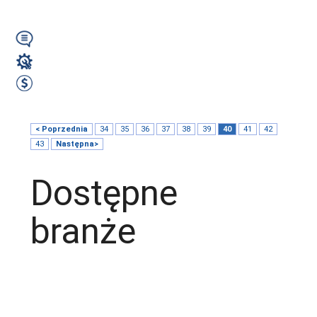
Zwolle (IN)
Angielski
Operator CNC
od 1920 do 2040 EUR Netto miesięcznie
Zobacz ofertę
< Poprzednia
34
35
36
37
38
39
40
41
42
43
Następna>
Dostępne
branże
Magazyn
Hydraulik
Wentylacje/Klimatyzacje
Budownictwo / Wykończenia wnętrz