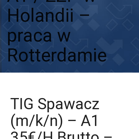
Holandii –
praca w
Rotterdamie
Aplikuj
Aplikuj bez CV
TIG Spawacz
(m/k/n) – A1
35€/H Brutto –