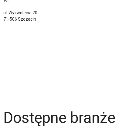
kontakt@sternjob.com
al. Wyzwolenia 70
71-506 Szczecin
Kontakt
Zespół
Strefa pracownika
Blog
Warunki korzystania z serwisu
Polityka prywatności
Dla pracodawcy
Dostępne branże
Magazyn