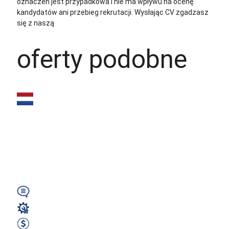
oznaczeń jest przypadkowa i nie ma wpływu na ocenę
kandydatów ani przebieg rekrutacji.
Wysłając CV zgadzasz
się z naszą
polityką prywatności
oferty podobne
Spawacz
MIG/MAG (m/k/n) –
ZZP | 30–35 €/h |
Holandia (różne...
Wymagany
Spawacz
35 EUR Brutto na godzinę