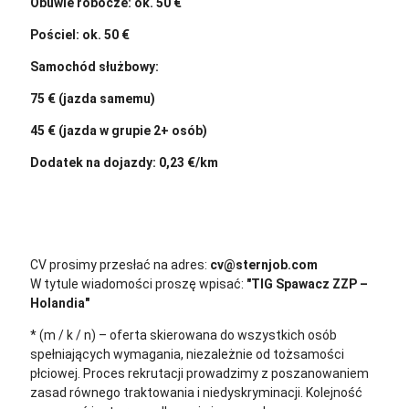
Obuwie robocze: ok. 50 €
Pościel: ok. 50 €
Samochód służbowy:
75 € (jazda samemu)
45 € (jazda w grupie 2+ osób)
Dodatek na dojazdy: 0,23 €/km
CV prosimy przesłać na adres:
cv@sternjob.com
W tytule wiadomości proszę wpisać:
"TIG Spawacz ZZP –
Holandia"
* (m / k / n) – oferta skierowana do wszystkich osób
spełniających wymagania, niezależnie od tożsamości
płciowej. Proces rekrutacji prowadzimy z poszanowaniem
zasad równego traktowania i niedyskryminacji. Kolejność