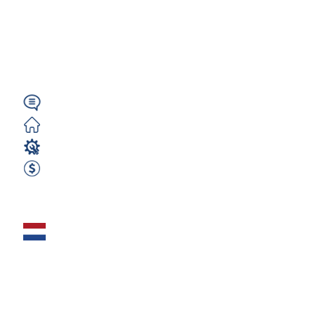
MIG/MAG (m/k/n) –
Holandia | 30–35
€/h | A1 |...
Angielski
Zorganizowane
Spawacz
35 EUR godzina / brutto
Zobacz ofertę
Spawacz
aluminium (m/k/n)
– ZZP | 30 €/h |