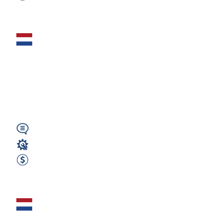
Zobacz ofertę
Monter-Spawacz–
A1 35€/H Brutto –
Holandia
(Rotterdam)
Wymagany
Spawacz
35 EUR brutto godzina
Zobacz ofertę
Spawacz