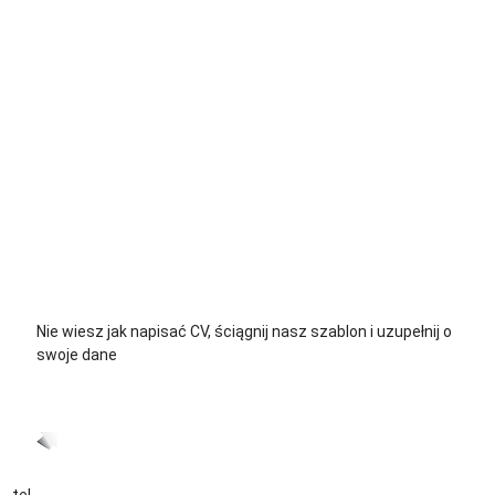
+48 535 139 034
+48 535 139 711
+48 729 139 711
+48 576 139 711
Nie wiesz jak napisać CV, ściągnij nasz szablon i uzupełnij o
swoje dane
CV język Polski >
CV język Niemiecki >
tel.
+48 535 139 034