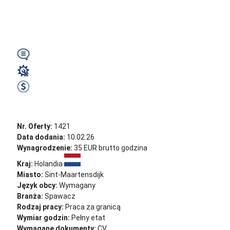
Rotterdam
(Holandia)
Wymagany
Spawacz
30 EUR Brutto na godzinę
Zobacz ofertę
Nr. Oferty:
1421
Data dodania:
10.02.26
Wynagrodzenie:
35 EUR brutto godzina
Kraj:
Holandia
Miasto:
Sint-Maartensdijk
Język obcy:
Wymagany
Branża:
Spawacz
Rodzaj pracy:
Praca za granicą
Wymiar godzin:
Pełny etat
Wymagane dokumenty:
CV