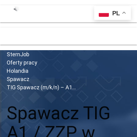
PL
menu
SternJob
Oferty pracy
Holandia
Spawacz
TIG Spawacz (m/k/n) – A1...
Spawacz TIG
A1 / ZZP w