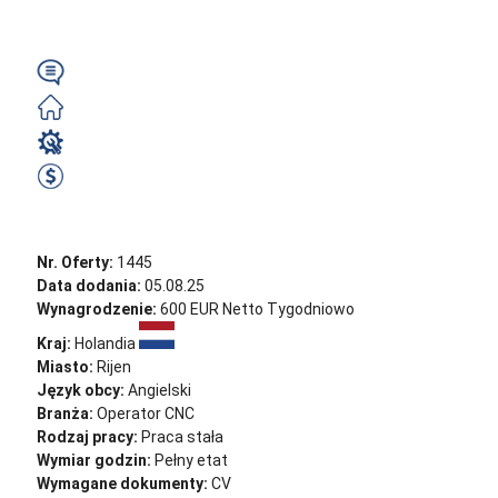
|...
Angielski
Darmowe
Operator CNC
660 EUR Netto Tygodniowo
Zobacz ofertę
Nr. Oferty:
1445
Data dodania:
05.08.25
Wynagrodzenie:
600 EUR Netto Tygodniowo
Kraj:
Holandia
Miasto:
Rijen
Język obcy:
Angielski
Branża:
Operator CNC
Rodzaj pracy:
Praca stała
Wymiar godzin:
Pełny etat
Wymagane dokumenty:
CV