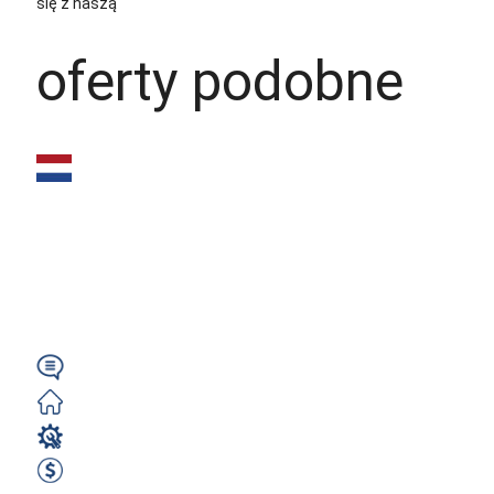
się z naszą
polityką prywatności
oferty podobne
Tokarz manualny
(m/k/n) – 600€
NETTO tygodniowo |
Duże detale |...
Angielski
Darmowe
Operator CNC
600 EUR Netto Tygodniowo