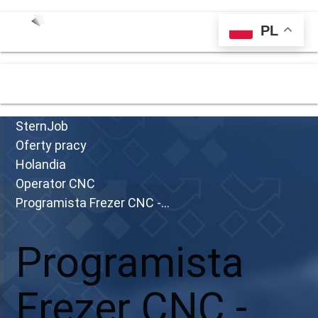
PL
menu
SternJob
Oferty pracy
Holandia
Operator CNC
Programista Frezer CNC -...
Programista
Frezer CNC -