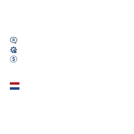
netto tygodniowo
+...
Wymagany
Operator CNC
555 EUR Netto Tygodniowo
Zobacz ofertę
CNC Tokarz /
Frezer (Fanuc)
(m/k/n) – 660€
NETTO tygodniowo