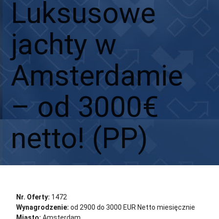
Luksusowe
jachty w
Amsterdamie
– od 3000€
netto! (PP)
Aplikuj
Aplikuj bez CV
Nr. Oferty:
1472
Wynagrodzenie:
od 2900 do 3000 EUR Netto miesięcznie
Miasto:
Amsterdam