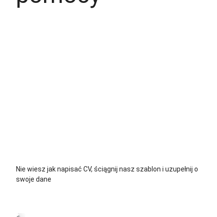
+48 535 139 034
+48 535 139 711
+48 729 139 711
+48 576 139 711
Nie wiesz jak napisać CV, ściągnij nasz szablon i uzupełnij o
swoje dane
CV język Polski >
CV język Niemiecki >