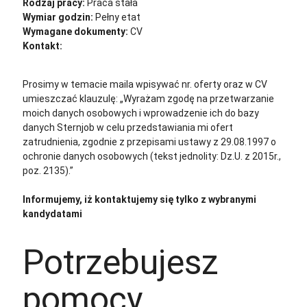
Rodzaj pracy:
Praca stała
Wymiar godzin:
Pełny etat
Wymagane dokumenty:
CV
Kontakt:
cv@sternjob.com
Aplikuj
Aplikuj bez CV
Prosimy w temacie maila wpisywać nr. oferty oraz w CV
umieszczać klauzulę: „Wyrażam zgodę na przetwarzanie
moich danych osobowych i wprowadzenie ich do bazy
danych Sternjob w celu przedstawiania mi ofert
zatrudnienia, zgodnie z przepisami ustawy z 29.08.1997 o
ochronie danych osobowych (tekst jednolity: Dz.U. z 2015r.,
poz. 2135).”
Informujemy, iż kontaktujemy się tylko z wybranymi
kandydatami
Potrzebujesz
pomocy