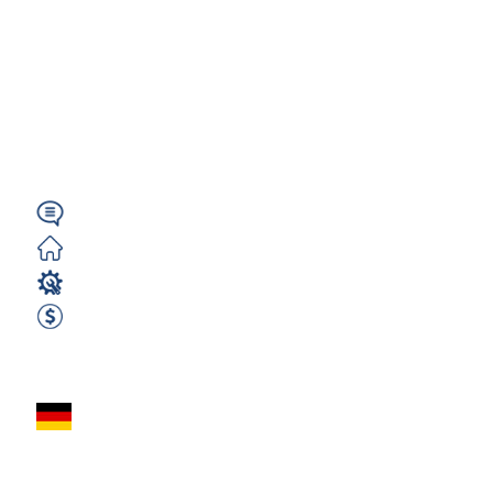
Mebli (m/k/n) –
Niemcy
(Beetzseeheide) |
2950€...
Niemiecki
Zorganizowane
Stolarz
2950 EUR Netto miesięcznie
Zobacz ofertę
Stolarz z
niemieckim –