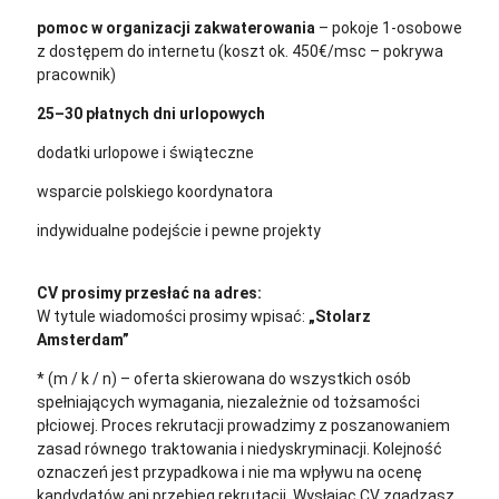
pomoc w organizacji zakwaterowania
– pokoje 1-osobowe
z dostępem do internetu (koszt ok. 450€/msc – pokrywa
pracownik)
25–30 płatnych dni urlopowych
dodatki urlopowe i świąteczne
wsparcie polskiego koordynatora
indywidualne podejście i pewne projekty
CV prosimy przesłać na adres:
cv@sternjob.com
W tytule wiadomości prosimy wpisać:
„Stolarz
Amsterdam”
* (m / k / n) – oferta skierowana do wszystkich osób
spełniających wymagania, niezależnie od tożsamości
płciowej. Proces rekrutacji prowadzimy z poszanowaniem
zasad równego traktowania i niedyskryminacji. Kolejność
oznaczeń jest przypadkowa i nie ma wpływu na ocenę
kandydatów ani przebieg rekrutacji.
Wysłając CV zgadzasz