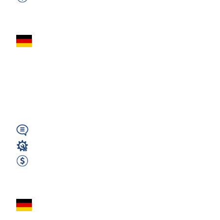
2950 EUR Netto miesięcznie
Zobacz ofertę
Stolarz Meblowy
(m/k/n) – Produkcja
i Montaż -
Beetzseeheide k....
Wymagany
Stolarz
2950 EUR Netto miesięcznie
Zobacz ofertę
Stolarz / Monter