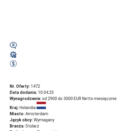
produkcja i montaż
mebli – Niemcy
(14778...
Wymagany
Stolarz
2950 EUR Netto miesięcznie
Zobacz ofertę
Nr. Oferty:
1472
Data dodania:
10.04.25
Wynagrodzenie:
od 2900 do 3000 EUR Netto miesięcznie
Kraj:
Holandia
Miasto:
Amsterdam
Język obcy:
Wymagany
Branża:
Stolarz