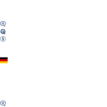
Montaż - Beetzseeheide
k....
Wymagany
Stolarz
2950 EUR Netto miesięcznie
Zobacz ofertę
Stolarz z niemieckim
– produkcja i montaż
mebli – Niemcy
(14778...
Wymagany