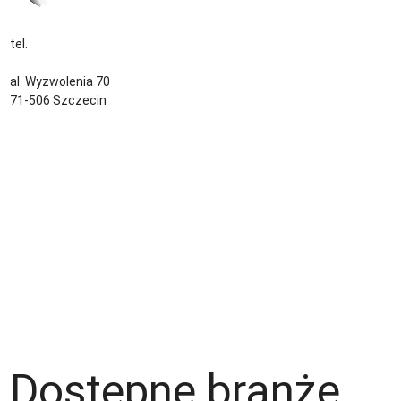
tel.
+48 535 139 034
kontakt@sternjob.com
al. Wyzwolenia 70
71-506 Szczecin
Kontakt
Zespół
Strefa pracownika
Blog
Warunki korzystania z serwisu
Polityka prywatności
Dla pracodawcy
Dostępne branże