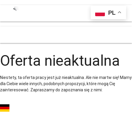
PL
menu
Oferta nieaktualna
Niestety, ta oferta pracy jest już nieaktualna. Ale nie martw się! Mamy
dla Ciebie wiele innych, podobnych propozycji, które mogą Cię
zainteresować. Zapraszamy do zapoznania się z nimi:
Stolarz Meblowy
(m/k/n) – Produkcja i