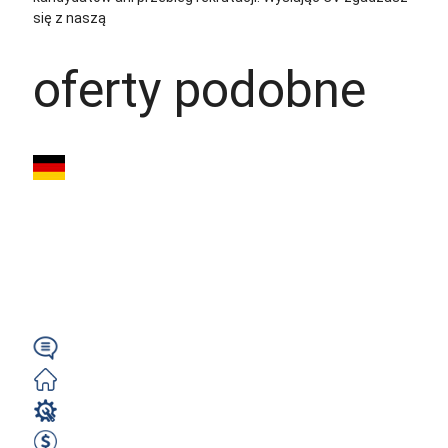
się z naszą
polityką prywatności
oferty podobne
Stolarz / Montaż
Mebli (m/k/n) –
2950€ NETTO |
Niemcy | CNC +...
Wymagany
Zorganizowane
Stolarz