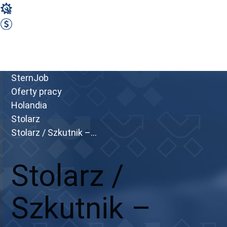
Stolarz
2950 EUR Netto miesięcznie
Zobacz ofertę
Przejdź do portalu
SternJob
Oferty pracy
Holandia
Stolarz
Stolarz / Szkutnik –...
Stolarz /
Szkutnik –