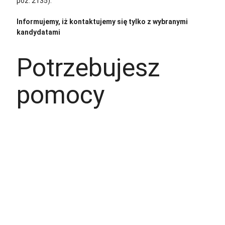
poz. 2135).”
Informujemy, iż kontaktujemy się tylko z wybranymi
kandydatami
Potrzebujesz
pomocy
+48 535 139 034
+48 535 139 711
+48 729 139 711