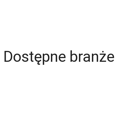
Dla pracodawcy
Dostępne branże
Magazyn
Hydraulik
Wentylacje/Klimatyzacje
Budownictwo / Wykończenia wnętrz
Gastronomia
Fachowcy - różne zawody
Kierowca / Kurier
Laminiarz
Spawacz
Operator wózka widłowego