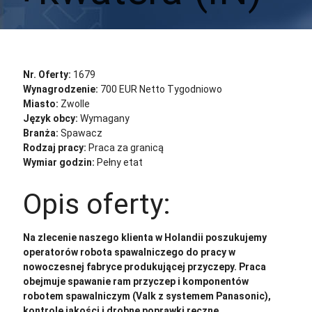
Aplikuj
Aplikuj bez CV
Nr. Oferty:
1679
Wynagrodzenie:
700 EUR Netto Tygodniowo
Miasto:
Zwolle
Język obcy:
Wymagany
Branża:
Spawacz
Rodzaj pracy:
Praca za granicą
Wymiar godzin:
Pełny etat
Opis oferty:
Na zlecenie naszego klienta w Holandii poszukujemy
operatorów robota spawalniczego do pracy w
nowoczesnej fabryce produkującej przyczepy. Praca
obejmuje spawanie ram przyczep i komponentów
robotem spawalniczym (Valk z systemem Panasonic),
kontrolę jakości i drobne poprawki ręczne.