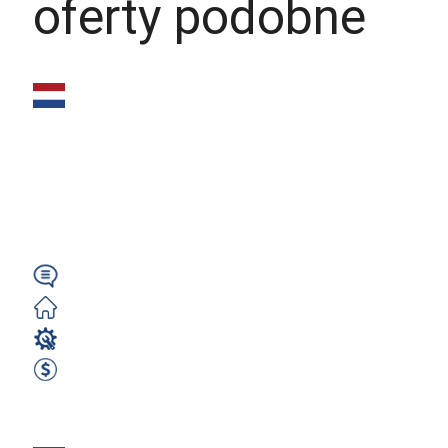
oferty podobne
SPAWACZ TIG
(m/k/n) (cienkie
blachy) – 700€
NETTO / tydz. |...
Angielski
Darmowe
Spawacz
700 EUR Netto Tygodniowo
Zobacz ofertę