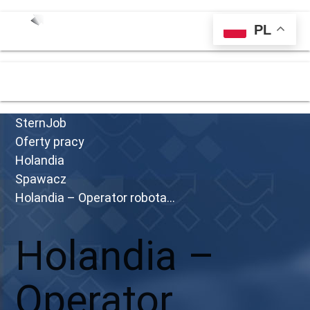
PL
menu
SternJob
Oferty pracy
Holandia
Spawacz
Holandia – Operator robota...
Holandia –
Operator