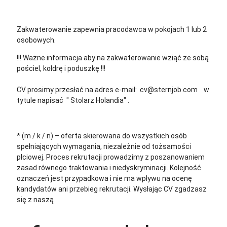
Zakwaterowanie zapewnia pracodawca w pokojach 1 lub 2
osobowych.
!!! Ważne informacja aby na zakwaterowanie wziąć ze sobą
pościel, kołdrę i poduszkę !!!
CV prosimy przesłać na adres e-mail: cv@sternjob.com w
tytule napisać " Stolarz Holandia" .
* (m / k / n) – oferta skierowana do wszystkich osób
spełniających wymagania, niezależnie od tożsamości
płciowej. Proces rekrutacji prowadzimy z poszanowaniem
zasad równego traktowania i niedyskryminacji. Kolejność
oznaczeń jest przypadkowa i nie ma wpływu na ocenę
kandydatów ani przebieg rekrutacji.
Wysłając CV zgadzasz
się z naszą
polityką prywatności