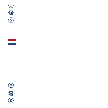
Darmowe
Spawacz
650 EUR Netto Tygodniowo
Zobacz ofertę
Spawacz
aluminium (m/k/n)
– 600–650 € netto /
40h | Rotterdam...
Wymagany
Spawacz
650 EUR netto tygodniowo
Zobacz ofertę