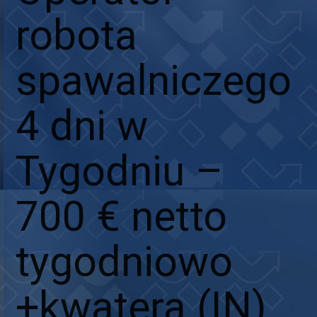
robota
spawalniczego
4 dni w
Tygodniu –
700 € netto
tygodniowo
+kwatera (IN)