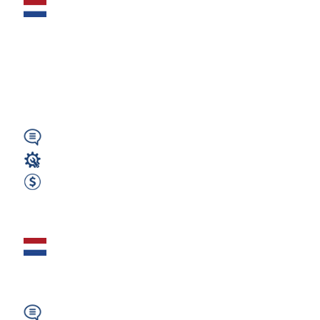
Holandia –
Spawacz/Montażysta
konstrukcji przyczep
– 665 € netto...
Wymagany
Spawacz
665 EUR Netto miesięcznie
Zobacz ofertę
Spawacz MIG-MAG
(m/k/n) - Holandia
Wymagany