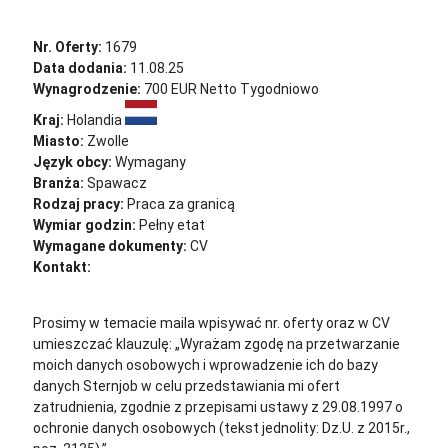
Nr. Oferty:
1679
Data dodania:
11.08.25
Wynagrodzenie:
700 EUR Netto Tygodniowo
Kraj:
Holandia
Miasto:
Zwolle
Język obcy:
Wymagany
Branża:
Spawacz
Rodzaj pracy:
Praca za granicą
Wymiar godzin:
Pełny etat
Wymagane dokumenty:
CV
Kontakt:
cv@sternjob.com
Aplikuj
Aplikuj bez CV
Prosimy w temacie maila wpisywać nr. oferty oraz w CV
umieszczać klauzulę: „Wyrażam zgodę na przetwarzanie
moich danych osobowych i wprowadzenie ich do bazy
danych Sternjob w celu przedstawiania mi ofert
zatrudnienia, zgodnie z przepisami ustawy z 29.08.1997 o
ochronie danych osobowych (tekst jednolity: Dz.U. z 2015r.,