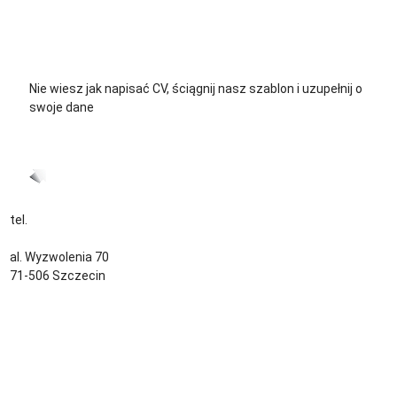
+48 576 139 711
Nie wiesz jak napisać CV, ściągnij nasz szablon i uzupełnij o
swoje dane
CV język Polski >
CV język Niemiecki >
tel.
+48 535 139 034
kontakt@sternjob.com
al. Wyzwolenia 70
71-506 Szczecin
Kontakt
Zespół
Strefa pracownika
Blog
Warunki korzystania z serwisu
Polityka prywatności