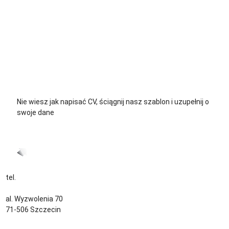
+48 729 139 711
+48 576 139 711
Nie wiesz jak napisać CV, ściągnij nasz szablon i uzupełnij o
swoje dane
CV język Polski >
CV język Niemiecki >
tel.
+48 535 139 034
kontakt@sternjob.com
al. Wyzwolenia 70
71-506 Szczecin
Kontakt