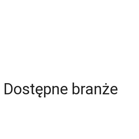
Zespół
Strefa pracownika
Blog
Warunki korzystania z serwisu
Polityka prywatności
Dla pracodawcy
Dostępne branże
Magazyn
Hydraulik
Wentylacje/Klimatyzacje
Budownictwo / Wykończenia wnętrz
Gastronomia