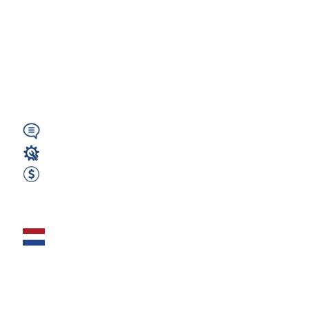
Königs
Wusterhausen (koło
Berlina) – 17€/h +
40€...
Wymagany
Spawacz
2700 EUR Netto miesięcznie
Zobacz ofertę
Monter Podwozi –
665 € netto
tygodniowo –