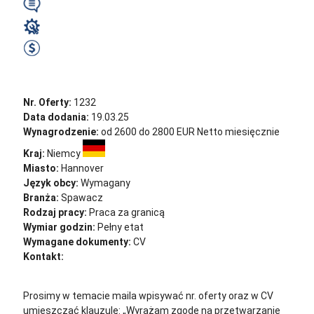
Wymagany
Spawacz
2700 EUR Netto miesięcznie
Zobacz ofertę
Nr. Oferty:
1232
Data dodania:
19.03.25
Wynagrodzenie:
od 2600 do 2800 EUR Netto miesięcznie
Kraj:
Niemcy
Miasto:
Hannover
Język obcy:
Wymagany
Branża:
Spawacz
Rodzaj pracy:
Praca za granicą
Wymiar godzin:
Pełny etat
Wymagane dokumenty:
CV
Kontakt:
cv@sternjob.com
Aplikuj
Aplikuj bez CV
Prosimy w temacie maila wpisywać nr. oferty oraz w CV
umieszczać klauzulę: „Wyrażam zgodę na przetwarzanie