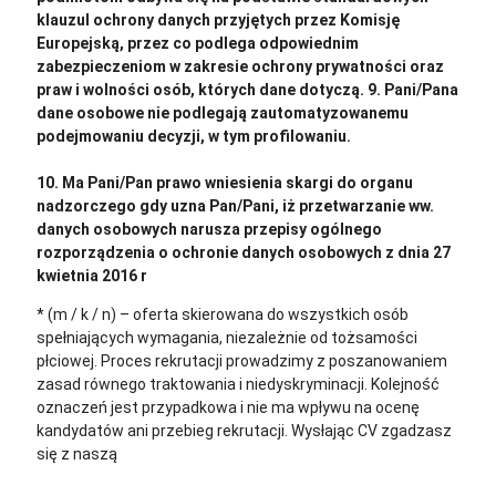
klauzul ochrony danych przyjętych przez Komisję
Europejską, przez co podlega odpowiednim
zabezpieczeniom w zakresie ochrony prywatności oraz
praw i wolności osób, których dane dotyczą. 9. Pani/Pana
dane osobowe nie podlegają zautomatyzowanemu
podejmowaniu decyzji, w tym profilowaniu.
10. Ma Pani/Pan prawo wniesienia skargi do organu
nadzorczego gdy uzna Pan/Pani, iż przetwarzanie ww.
danych osobowych narusza przepisy ogólnego
rozporządzenia o ochronie danych osobowych z dnia 27
kwietnia 2016 r
* (m / k / n) – oferta skierowana do wszystkich osób
spełniających wymagania, niezależnie od tożsamości
płciowej. Proces rekrutacji prowadzimy z poszanowaniem
zasad równego traktowania i niedyskryminacji. Kolejność
oznaczeń jest przypadkowa i nie ma wpływu na ocenę
kandydatów ani przebieg rekrutacji.
Wysłając CV zgadzasz
się z naszą
polityką prywatności