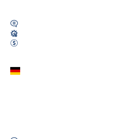
Holandia (IN)
Wymagany
Spawacz
2700 EUR Netto miesięcznie
Zobacz ofertę
SPAWACZ
MIG/MAG –
STRALSUND | od
2700 € netto +
wolne weekendy!...