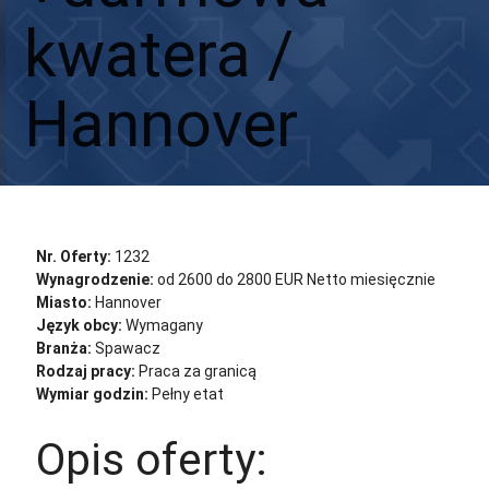
kwatera /
Hannover
Aplikuj
Aplikuj bez CV
Nr. Oferty:
1232
Wynagrodzenie:
od 2600 do 2800 EUR Netto miesięcznie
Miasto:
Hannover
Język obcy:
Wymagany
Branża:
Spawacz
Rodzaj pracy:
Praca za granicą
Wymiar godzin:
Pełny etat
Opis oferty: