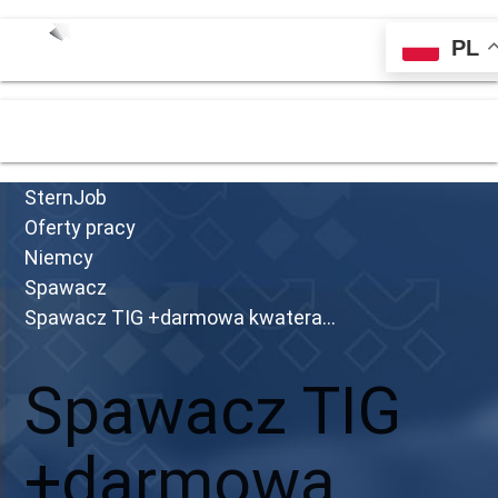
PL
menu
SternJob
Oferty pracy
Niemcy
Spawacz
Spawacz TIG +darmowa kwatera...
Spawacz TIG
+darmowa