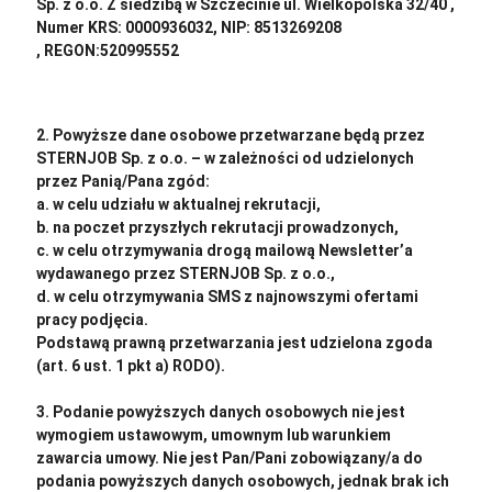
Sp. z o.o. Z siedzibą w Szczecinie ul. Wielkopolska 32/40 ,
Numer KRS: 0000936032, NIP: 8513269208
, REGON:520995552
2. Powyższe dane osobowe przetwarzane będą przez
STERNJOB Sp. z o.o. – w zależności od udzielonych
przez Panią/Pana zgód:
a. w celu udziału w aktualnej rekrutacji,
b. na poczet przyszłych rekrutacji prowadzonych,
c. w celu otrzymywania drogą mailową Newsletter’a
wydawanego przez STERNJOB Sp. z o.o.,
d. w celu otrzymywania SMS z najnowszymi ofertami
pracy podjęcia.
Podstawą prawną przetwarzania jest udzielona zgoda
(art. 6 ust. 1 pkt a) RODO).
3. Podanie powyższych danych osobowych nie jest
wymogiem ustawowym, umownym lub warunkiem
zawarcia umowy. Nie jest Pan/Pani zobowiązany/a do
podania powyższych danych osobowych, jednak brak ich