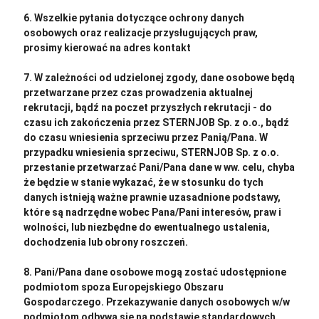
6. Wszelkie pytania dotyczące ochrony danych
osobowych oraz realizacje przysługujących praw,
prosimy kierować na adres kontakt
7. W zależności od udzielonej zgody, dane osobowe będą
przetwarzane przez czas prowadzenia aktualnej
rekrutacji, bądź na poczet przyszłych rekrutacji - do
czasu ich zakończenia przez STERNJOB Sp. z o.o., bądź
do czasu wniesienia sprzeciwu przez Panią/Pana. W
przypadku wniesienia sprzeciwu, STERNJOB Sp. z o.o.
przestanie przetwarzać Pani/Pana dane w ww. celu, chyba
że będzie w stanie wykazać, że w stosunku do tych
danych istnieją ważne prawnie uzasadnione podstawy,
które są nadrzędne wobec Pana/Pani interesów, praw i
wolności, lub niezbędne do ewentualnego ustalenia,
dochodzenia lub obrony roszczeń.
8. Pani/Pana dane osobowe mogą zostać udostępnione
podmiotom spoza Europejskiego Obszaru
Gospodarczego. Przekazywanie danych osobowych w/w
podmiotom odbywa się na podstawie standardowych