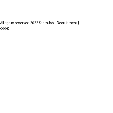
Produkcja
Piekarz
All rights reserved 2022 SternJob - Recruitment |
code:
MadeByChesus.com