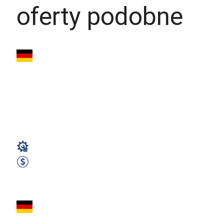
oferty podobne
Ślusarz i Spawacz
TIG – Niemcy
(56204 Hillscheid) -
Bez...
Spawacz
2700 EUR Netto miesięcznie
Zobacz ofertę
Spawacz MAG –