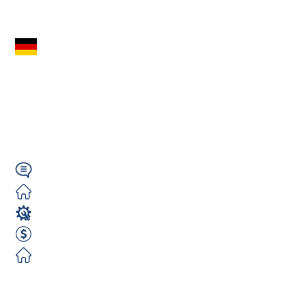
Zobacz ofertę
Spawacz Rur /
Blach (m/k/n) –
Niemcy – Rostock –
Darmowe...
Niemiecki
Darmowe
Spawacz
2500 EUR Netto miesięcznie
Darmowe
Zobacz ofertę