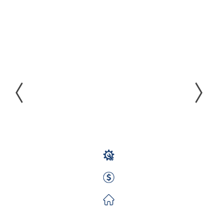
Pomocnik
Montera
Rusztowań
(m/k/n) -
Bez
Doświadczenia
- Rotacje
Monter Rusztowań
2000 EUR Netto miesięcznie
Zorganizowane