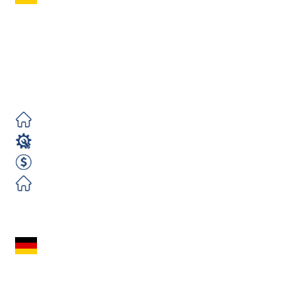
Produkcyjny (m/k/n)–
Niemcy | Produkcja
Pomp Ciepła |...
Zorganizowane
Spawacz
2400 EUR Netto miesięcznie
Zorganizowane
Zobacz ofertę
ŚLUSARZ /
SPAWACZ MAG
(m/k/n) – od 2800 €