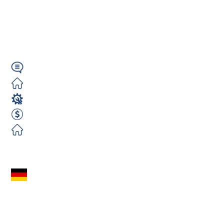
NETTO (bez
uprawnień...
Wymagany
Zorganizowane
Spawacz
3000 EUR Netto miesięcznie
Zorganizowane
Zobacz ofertę
SPAWACZ TIG 141
(m/k/n) – Niemcy
(Wesseling) – Rotacje