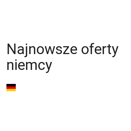
Monter Izolacji
Monter
Operator Maszyn
Produkcja
Piekarz
Najnowsze oferty
niemcy
Spawacz MAG
135/136 (m/k/n)
Niemcy – 3200–
3500€ NETTO | Lipsk