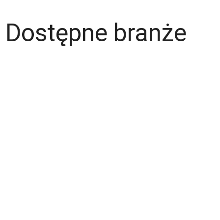
Dostępne branże
Magazyn
Hydraulik
Wentylacje/Klimatyzacje
Budownictwo / Wykończenia wnętrz
Gastronomia
Fachowcy - różne zawody
Kierowca / Kurier
Laminiarz
Spawacz
Operator wózka widłowego
Malarz
Lakiernik
Mechanik / Mechatronik
Tapicer
Ślusarz
Elektryk / Elektronik