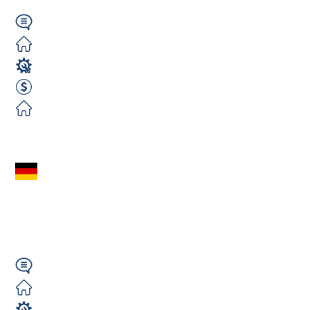
Wymagany
Zorganizowane
Spawacz
3200 EUR Netto miesięcznie
Zorganizowane
Zobacz ofertę
Spawacz Mag
(m/k/n) - Erfurt - od
zaraz
Wymagany
Zorganizowane