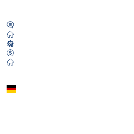
Niemcy...
Niemiecki/Angielski
Zorganizowane
Spawacz
3000 EUR Netto miesięcznie
Zorganizowane
Zobacz ofertę
Spawacz WIG/MIG
(m/k/n) – 2900€
NETTO | Saarbrücken
|