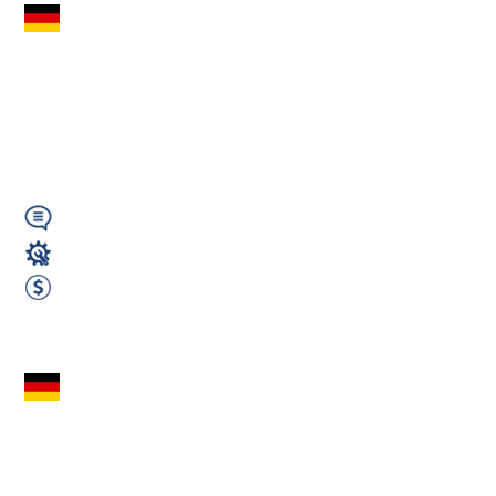
Spawacz MAG –
Robot Spawalniczy
(m/k/n) | 1 Zmiana |
Darmowe...
Wymagany
Spawacz
2500 EUR Netto miesięcznie
Zobacz ofertę
Spawacz TIG /
Lutowanie (m/k/n) –
3000€ NETTO |