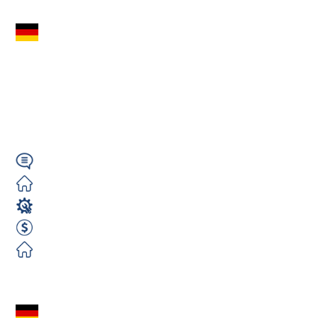
Spawacz WIG / TIG
Aluminium (m/k/n) –
3500€ NETTO |
Niemcy...
Wymagany
Zorganizowane
Spawacz
3500 EUR Netto miesięcznie
Zorganizowane
Zobacz ofertę
Spawacz