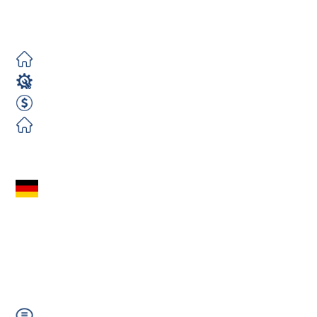
4/2
Darmowe
Spawacz
22 EUR Netto miesięcznie
Darmowe
Zobacz ofertę
Spawacz MAG
(m/k/n) – produkcja
rozjazdów kolejowych
|...