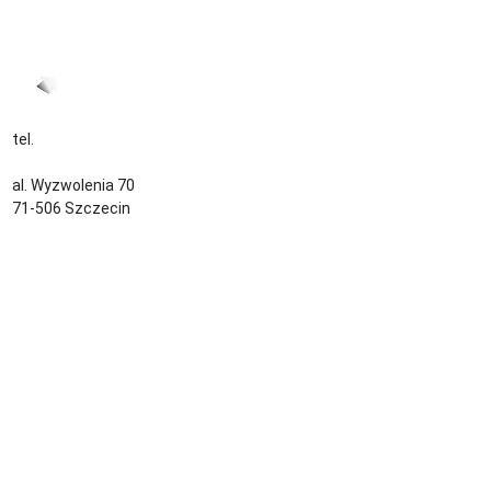
Zobacz ofertę
tel.
+48 535 139 034
kontakt@sternjob.com
al. Wyzwolenia 70
71-506 Szczecin
Kontakt
Zespół
Strefa pracownika
Blog
Warunki korzystania z serwisu
Polityka prywatności
Dla pracodawcy