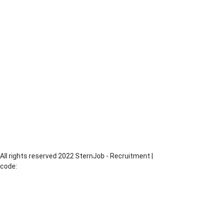
Stolarz
Pomocnicy - różne zawody
Blacharz
Piaskarz
Operator CNC
Dekarz
Monter Rusztowań
Monter Izolacji
Monter
Murarz
Operator Maszyn
Produkcja
Piekarz
All rights reserved 2022 SternJob - Recruitment |
code:
MadeByChesus.com