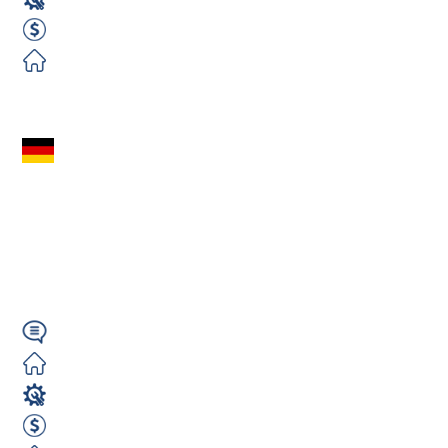
Spawacz
3000 EUR Netto miesięcznie
Zorganizowane
Zobacz ofertę
Spawacz MAG
135/136 (m/k/n) –
Niemcy Rostock |
Budowa Dźwigów |...
Niemiecki/Angielski
Darmowe
Spawacz
2600 EUR Netto miesięcznie