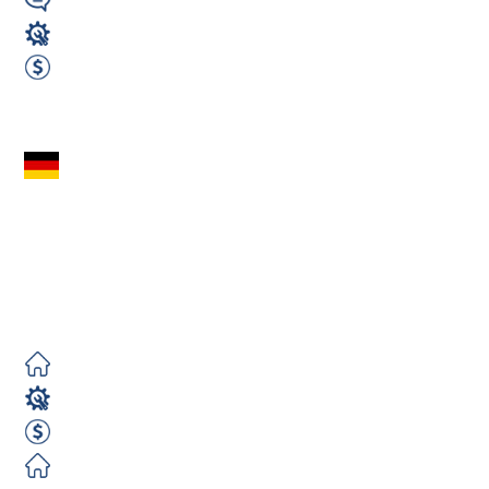
Wymagany
Spawacz
3100 EUR Netto miesięcznie
Zobacz ofertę
Spawacz MAG
(m/k/n) – Niemcy |
3000€–3100€ Netto |
Bez...
Zorganizowane
Spawacz
3000 EUR Netto miesięcznie
Zorganizowane