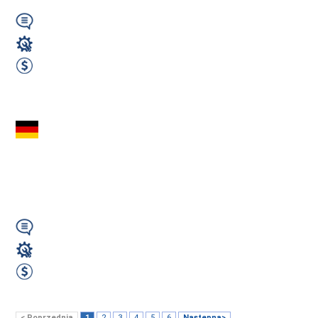
Wymagany
Spawacz
2900 EUR Netto miesięcznie
Zobacz ofertę
Spawacz MAG/MIG
(m/k/n) – Niemcy |
Stabilna produkcja
Wymagany
Spawacz
3100 EUR Netto miesięcznie
Zobacz ofertę
< Poprzednia
1
2
3
4
5
6
Następna>