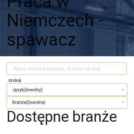
Praca w
Niemczech -
spawacz
Język(dowolny)
Branża(Dowolna)
Dostępne branże
Magazyn