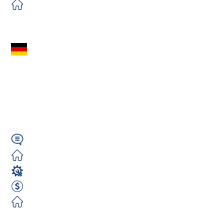
Darmowe
Zobacz ofertę
Spawacz MAG
(m/k/n) – 3000€
NETTO | Niemcy -
Siershahn | 2...
Niemiecki
Zorganizowane
Spawacz
3000 EUR Netto miesięcznie
Zorganizowane
Zobacz ofertę