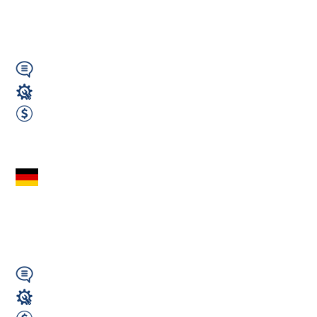
produkcja | Niemcy |
3200€ netto...
Wymagany
Operator Maszyn
3200 EUR Netto miesięcznie
Zobacz ofertę
Operator Maszyn
(m/k/n) – Produkcja
Betonowa | Niemcy
Wymagany
Operator Maszyn