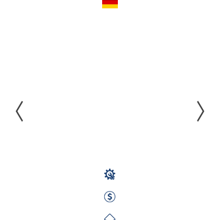
Pomocnik
Montera
Rusztowań
(m/k/n) -
Bez
Doświadczenia
- Rotacje
Monter Rusztowań
2000 EUR Netto miesięcznie