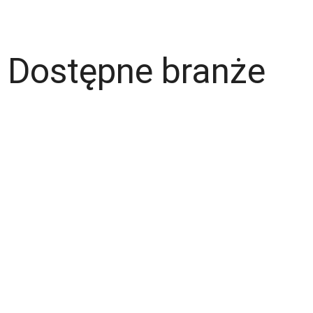
Dostępne branże
Magazyn
Hydraulik
Wentylacje/Klimatyzacje
Budownictwo / Wykończenia wnętrz
Gastronomia
Fachowcy - różne zawody
Kierowca / Kurier
Laminiarz
Spawacz
Operator wózka widłowego
Malarz
Lakiernik
Mechanik / Mechatronik
Tapicer