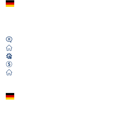
Operator Maszyn
(m/k/n) do Metalu – |
Niemcy Erfurt
Niemiecki
Zorganizowane
Operator Maszyn
2600 EUR Netto miesięcznie
Zorganizowane
Zobacz ofertę
Ustawiacz maszyn
CNC (m/k/n) /