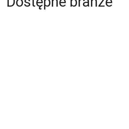
Dostępne branże
Magazyn
Hydraulik
Wentylacje/Klimatyzacje
Budownictwo / Wykończenia wnętrz
Gastronomia
Fachowcy - różne zawody
Kierowca / Kurier
Laminiarz
Spawacz
Operator wózka widłowego
Malarz
Lakiernik
Mechanik / Mechatronik
Tapicer
Ślusarz
Elektryk / Elektronik
Stolarz
Pomocnicy - różne zawody
Blacharz