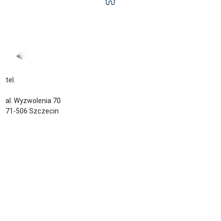
Zorganizowane
Zobacz ofertę
tel.
+48 535 139 034
kontakt@sternjob.com
al. Wyzwolenia 70
71-506 Szczecin
Kontakt
Zespół
Strefa pracownika
Blog
Warunki korzystania z serwisu
Polityka prywatności
Dla pracodawcy