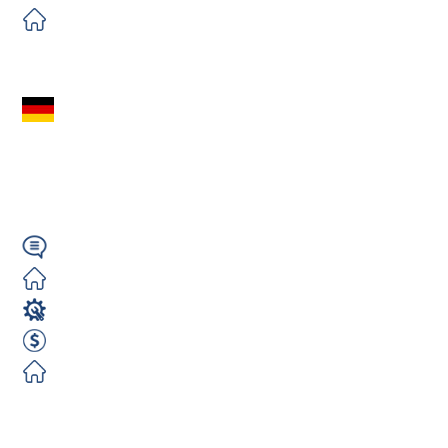
Zorganizowane
Zobacz ofertę
Dział Montażu –
Niemcy (Hemer) |
3000€ NETTO |
Niemiecki
Zorganizowane
Operator Maszyn
3000 EUR Netto miesięcznie
Zorganizowane
Zobacz ofertę