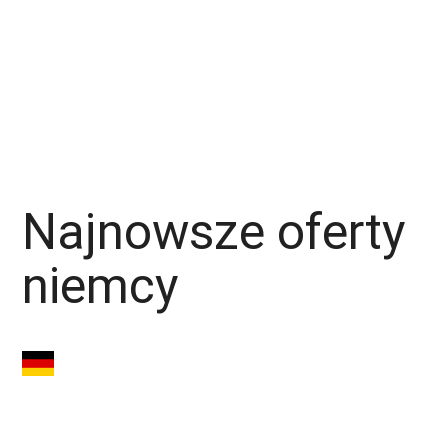
Piaskarz
Operator CNC
Monter Rusztowań
Monter Izolacji
Monter
Operator Maszyn
Produkcja
Piekarz
Najnowsze oferty
niemcy
Operator maszyn
(m/k/n) – okolice