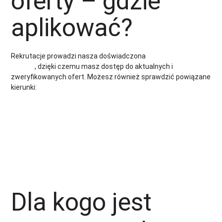
oferty – gdzie
aplikować?
Rekrutacje prowadzi nasza doświadczona
agencja pracy za
granicą
, dzięki czemu masz dostęp do aktualnych i
zweryfikowanych ofert. Możesz również sprawdzić powiązane
kierunki:
● operator CNC Holandia
● praca operatora maszyn produkcyjnych
●operator CNC praca Niemcy
● operator wózka widłowego Niemcy
● operator CNC za granicą
● operator wózka widłowego praca za granicą
● operator maszyn praca za granica
Dla kogo jest