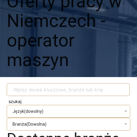
Oferty pracy w
Niemczech -
operator
maszyn
Język(dowolny)
Branża(Dowolna)