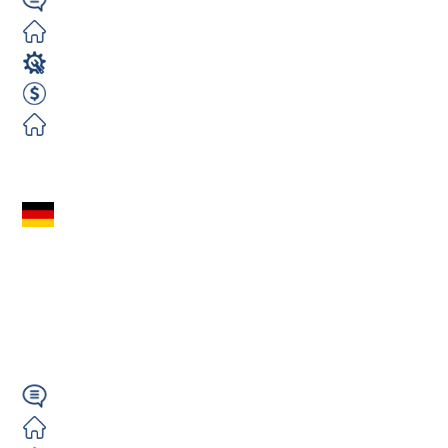
Wymagany
Zorganizowane
Operator Maszyn
2800 EUR Netto miesięcznie
Zorganizowane
Zobacz ofertę
Operator Maszyn
(m/k/n) – 3000€
NETTO | Rottenburg
k. Stuttgartu
Niemiecki
Zorganizowane