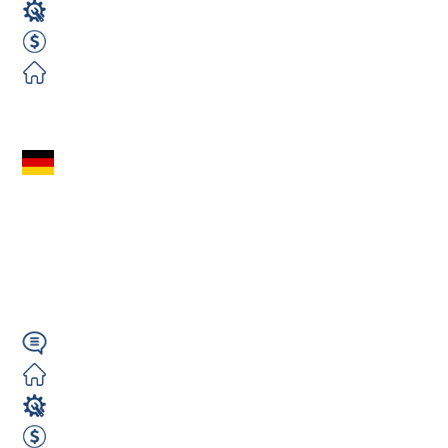
Operator Maszyn
3000 EUR Netto miesięcznie
Zorganizowane
Zobacz ofertę
Operator Maszyn
(m/k/n) z Niemieckim
– 2750€ netto |
Niemcy...
Niemiecki
Zorganizowane
Operator Maszyn
2750 EUR Netto miesięcznie