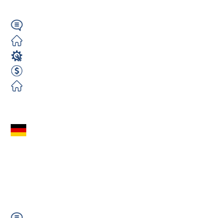
Neuruppin (Berlin)
Wymagany
Zorganizowane
Operator Maszyn
2600 EUR Netto miesięcznie
Zorganizowane
Zobacz ofertę
Operator Maszyn i
Urządzeń (m/k/n) –
2800€ NETTO
|Niemcy Selters...