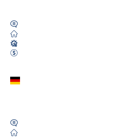
k. Stuttgartu
Niemiecki
Zorganizowane
Operator Maszyn
3000 EUR Netto miesięcznie
Zobacz ofertę
Operator Maszyn
(m/k/n) do Metalu –
| Niemcy Erfurt
Niemiecki
Zorganizowane