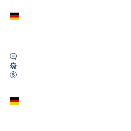
Operator Maszyn
(m/k/n) – Produkcja
Betonowa | Niemcy
Wymagany
Operator Maszyn
2900 EUR Netto miesięcznie
Zobacz ofertę
Operator Maszyn
(m/k/n) – 3000€
NETTO | Rottenburg