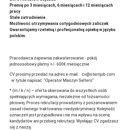
Premię po 3 miesiącach, 6 miesiącach i 12 miesiącach
pracy
Stałe zatrudnienie
Możliwość otrzymywania cotygodniowych zaliczek
Gwarantujemy rzetelną i profesjonalną opiekę w języku
polskim.
Pracodawca zapewnia zakwaterowanie - pokój
jednoosobowy płatny +/- 600€ miesięcznie
CV prosimy przesłać na adres e-mail: cv@sternjob.com
w tytule napisać "Operator Maszyn Selters"
* (m / k / n) – oferta skierowana do wszystkich osób
spełniających wymagania, niezależnie od tożsamości
płciowej. Proces rekrutacji prowadzimy z poszanowaniem
zasad równego traktowania i niedyskryminacji. Kolejność
oznaczeń jest przypadkowa i nie ma wpływu na ocenę
kandydatów ani przebieg rekrutacji.
Wysłając CV zgadzasz
się z naszą
polityką prywatności