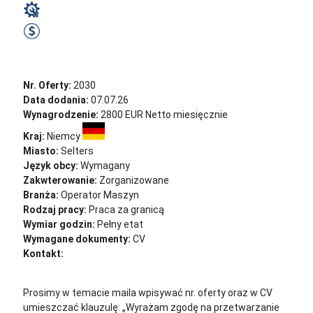
Operator Maszyn
2600 EUR Netto miesięcznie
Zobacz ofertę
Nr. Oferty:
2030
Data dodania:
07.07.26
Wynagrodzenie:
2800 EUR Netto miesięcznie
Kraj:
Niemcy
Miasto:
Selters
Język obcy:
Wymagany
Zakwterowanie:
Zorganizowane
Branża:
Operator Maszyn
Rodzaj pracy:
Praca za granicą
Wymiar godzin:
Pełny etat
Wymagane dokumenty:
CV
Kontakt:
cv@sternjob.com
Aplikuj
Aplikuj bez CV
Prosimy w temacie maila wpisywać nr. oferty oraz w CV
umieszczać klauzulę: „Wyrażam zgodę na przetwarzanie