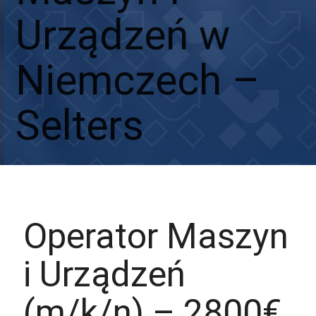
Urządzeń w
Niemczech –
Selters
Aplikuj
Aplikuj bez CV
Operator Maszyn
i Urządzeń
(m/k/n) – 2800€