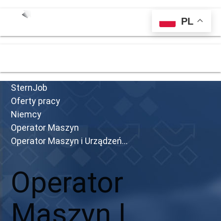
PL
menu
SternJob
Oferty pracy
Niemcy
Operator Maszyn
Operator Maszyn i Urządzeń...
Operator
Maszyn I