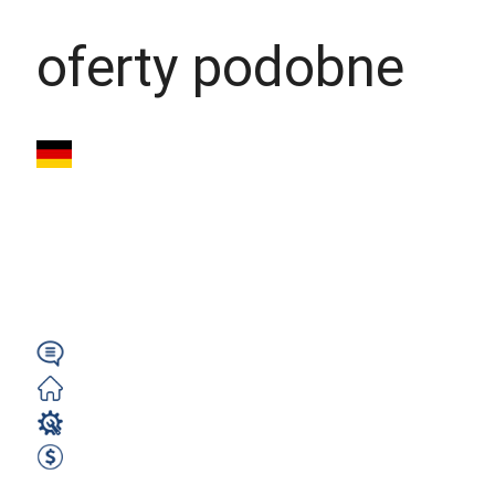
oferty podobne
Operator Maszyn
(m/k/n) z
Niemieckim – 2750€
netto | Niemcy...
Niemiecki
Zorganizowane
Operator Maszyn
2750 EUR Netto miesięcznie
Zobacz ofertę