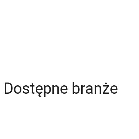
Zespół
Strefa pracownika
Blog
Warunki korzystania z serwisu
Polityka prywatności
Dla pracodawcy
Dostępne branże
Magazyn
Hydraulik
Wentylacje/Klimatyzacje
Budownictwo / Wykończenia wnętrz
Gastronomia
Fachowcy - różne zawody