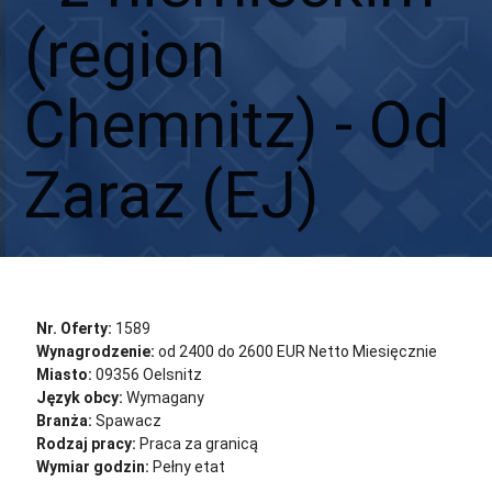
(region
Chemnitz) - Od
Zaraz (EJ)
Aplikuj
Aplikuj bez CV
Nr. Oferty:
1589
Wynagrodzenie:
od 2400 do 2600 EUR Netto Miesięcznie
Miasto:
09356 Oelsnitz
Język obcy:
Wymagany
Branża:
Spawacz
Rodzaj pracy:
Praca za granicą
Wymiar godzin:
Pełny etat