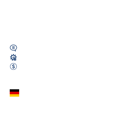
Robot Spawalniczy
(m/k/n) | 1 Zmiana |
Darmowe...
Wymagany
Spawacz
2500 EUR Netto miesięcznie
Zobacz ofertę
Spawacz MAG –
Neustrelitz
(północne Niemcy,
między Berlinem a...