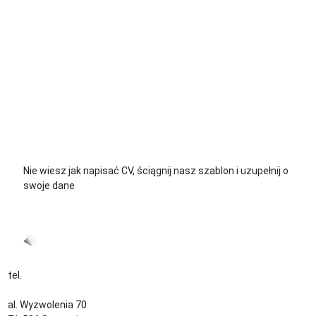
+48 535 139 711
+48 729 139 711
+48 576 139 711
Nie wiesz jak napisać CV, ściągnij nasz szablon i uzupełnij o
swoje dane
CV język Polski >
CV język Niemiecki >
tel.
+48 535 139 034
kontakt@sternjob.com
al. Wyzwolenia 70