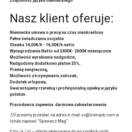
Znajomość języka niemieckiego
Nasz klient oferuje:
Niemiecka umowa o pracę na czas nieokreślony
Pełne świadczenia socjalne
Stawka 14,00€/h - 16,00€/h netto
Wynagrodzenie Netto od 2400€- 2600€ miesięcznie
Możliwość wyrabiania nadgodzin,
Nadgodziny dodatkowo płatne 25%,
Premię świąteczną,
Możliwość otrzymywania zaliczek,
Dodatek urlopowy,
Gwarantujemy rzetelną i profesjonalną opiekę w języku
polskim.
Pracodawca zapewnia darmowe zakwaterowanie
CV prosimy przesłać na adres e-mail: cv@sternjob.com w
tytule napisać "Spawacz Mag"
* (m / k / n) – oferta skierowana do wszystkich osób