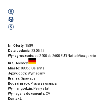
Wymagany
Spawacz
2500 EUR Netto miesięcznie
Zobacz ofertę
Nr. Oferty:
1589
Data dodania:
23.05.25
Wynagrodzenie:
od 2400 do 2600 EUR Netto Miesięcznie
Kraj:
Niemcy
Miasto:
09356 Oelsnitz
Język obcy:
Wymagany
Branża:
Spawacz
Rodzaj pracy:
Praca za granicą
Wymiar godzin:
Pełny etat
Wymagane dokumenty:
CV
Kontakt:
cv@sternjob.com
Aplikuj
Aplikuj bez CV