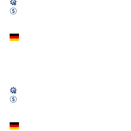
Spawacz
2500 EUR Netto miesięcznie
Zobacz ofertę
Spawacz MAG –
Niemcy- Bobingen |
bez języka | 2500 €
netto +...
Spawacz
2500 EUR Netto miesięcznie
Zobacz ofertę
Spawacz MAG –