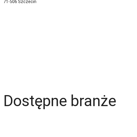
71-506 Szczecin
Kontakt
Zespół
Strefa pracownika
Blog
Warunki korzystania z serwisu
Polityka prywatności
Dla pracodawcy
Dostępne branże
Magazyn
Hydraulik
Wentylacje/Klimatyzacje