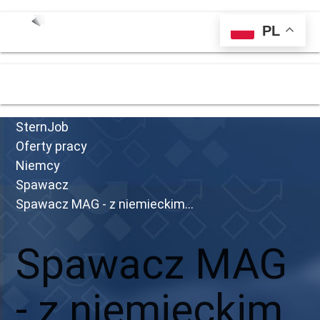
PL
menu
SternJob
Oferty pracy
Niemcy
Spawacz
Spawacz MAG - z niemieckim...
Spawacz MAG
- z niemieckim