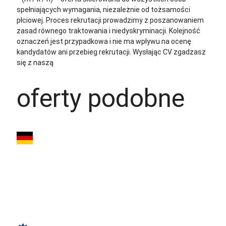
spełniających wymagania, niezależnie od tożsamości
płciowej. Proces rekrutacji prowadzimy z poszanowaniem
zasad równego traktowania i niedyskryminacji. Kolejność
oznaczeń jest przypadkowa i nie ma wpływu na ocenę
kandydatów ani przebieg rekrutacji.
Wysłając CV zgadzasz
się z naszą
polityką prywatności
oferty podobne
Spawacz TIG bez
znajomości
j.niemieckiego /
Schwabsoien(DP)