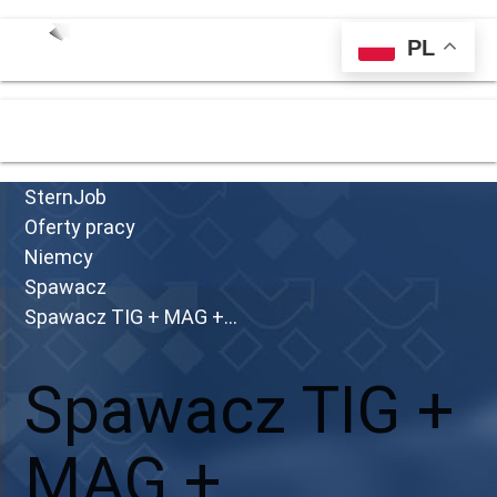
PL
menu
SternJob
Oferty pracy
Niemcy
Spawacz
Spawacz TIG + MAG +...
Spawacz TIG +
MAG +