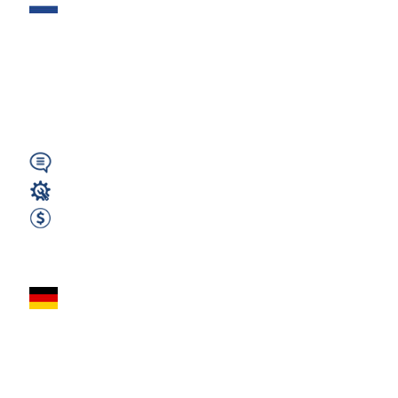
SPAWACZ TIG/MIG
(FM5 – STAL
NIERDZEWNA) -
Holandia ( IS )
Angielski
Spawacz
3000 EUR netto / miesięcznie
Zobacz ofertę
Spawacz TIG - Bez
znajomości języka
niemieckiego –