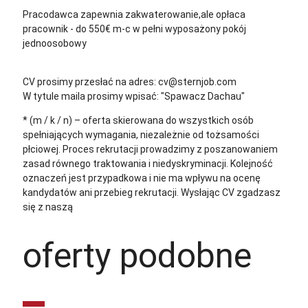
Pracodawca zapewnia zakwaterowanie,ale opłaca
pracownik - do 550€ m-c w pełni wyposażony pokój
jednoosobowy
CV prosimy przesłać na adres:
cv@sternjob.com
W tytule maila prosimy wpisać:
"Spawacz Dachau"
* (m / k / n) – oferta skierowana do wszystkich osób
spełniających wymagania, niezależnie od tożsamości
płciowej. Proces rekrutacji prowadzimy z poszanowaniem
zasad równego traktowania i niedyskryminacji. Kolejność
oznaczeń jest przypadkowa i nie ma wpływu na ocenę
kandydatów ani przebieg rekrutacji.
Wysłając CV zgadzasz
się z naszą
polityką prywatności
oferty podobne