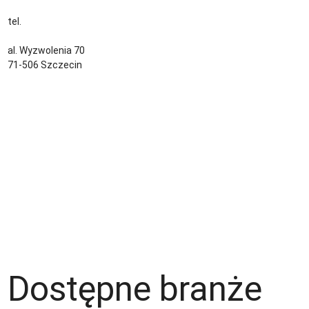
tel.
+48 535 139 034
kontakt@sternjob.com
al. Wyzwolenia 70
71-506 Szczecin
Kontakt
Zespół
Strefa pracownika
Blog
Warunki korzystania z serwisu
Polityka prywatności
Dla pracodawcy
Dostępne branże