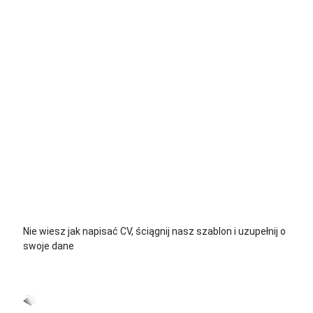
+48 535 139 034
+48 535 139 711
+48 729 139 711
+48 576 139 711
Nie wiesz jak napisać CV, ściągnij nasz szablon i uzupełnij o
swoje dane
CV język Polski >
CV język Niemiecki >