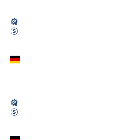
3000 EUR...
Spawacz
3000 EUR Netto miesięcznie
Zobacz ofertę
Spawacz TIG – aż
3000 € NETTO! - Bez
Niemieckiego (hu)
Spawacz
3000 EUR Netto miesięcznie
Zobacz ofertę
Spawacz TIG – aż