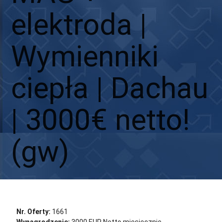
elektroda |
Wymienniki
ciepła | Dachau
| 3000€ netto!
(gw)
Aplikuj
Aplikuj bez CV
Nr. Oferty:
1661
Wynagrodzenie:
3000 EUR Netto miesięcznie