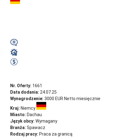
3000 € NETTO! -
Crailsheim (HU)
Wymagany
Spawacz
3000 EUR Netto miesięcznie
Zobacz ofertę
Nr. Oferty:
1661
Data dodania:
24.07.25
Wynagrodzenie:
3000 EUR Netto miesięcznie
Kraj:
Niemcy
Miasto:
Dachau
Język obcy:
Wymagany
Branża:
Spawacz
Rodzaj pracy:
Praca za granicą