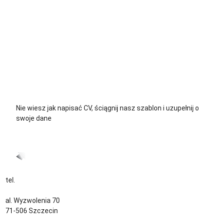
+48 535 139 711
+48 729 139 711
+48 576 139 711
Nie wiesz jak napisać CV, ściągnij nasz szablon i uzupełnij o
swoje dane
CV język Polski >
CV język Niemiecki >
tel.
+48 535 139 034
kontakt@sternjob.com
al. Wyzwolenia 70
71-506 Szczecin