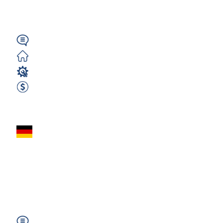
Neuruppin (Berlin)
Wymagany
Zorganizowane
Operator Maszyn
2600 EUR Netto miesięcznie
Zobacz ofertę
Operator Maszyn
(m/k/n) z
Niemieckim – 2750€
netto | Niemcy...