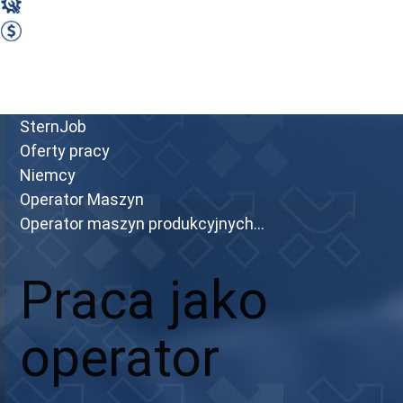
Operator Maszyn
2600 EUR Netto miesięcznie
Zobacz ofertę
Przejdź do portalu
SternJob
Oferty pracy
Niemcy
Operator Maszyn
Operator maszyn produkcyjnych...
Praca jako
operator