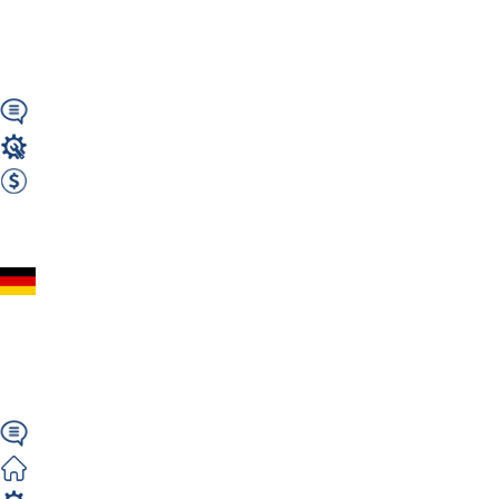
– Austria | 2300€ netto
+ ...
Wymagany
Operator Maszyn
2300 EUR Netto miesięcznie
Zobacz ofertę
Operator Maszyn
(m/k/n) do Metalu – |
Niemcy Erfurt
Niemiecki
Zorganizowane