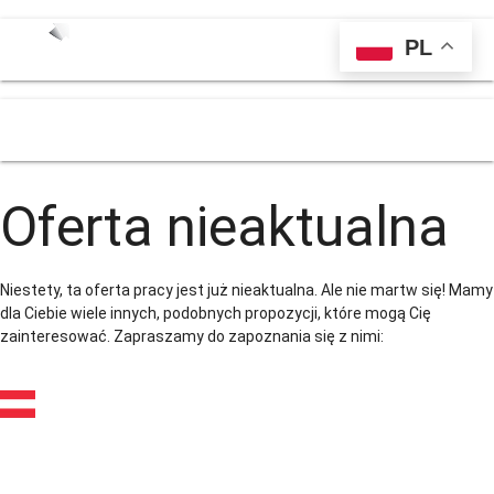
PL
menu
Oferta nieaktualna
Niestety, ta oferta pracy jest już nieaktualna. Ale nie martw się! Mamy
dla Ciebie wiele innych, podobnych propozycji, które mogą Cię
zainteresować. Zapraszamy do zapoznania się z nimi:
Operator maszyn
produkcyjnych (m/k/n)