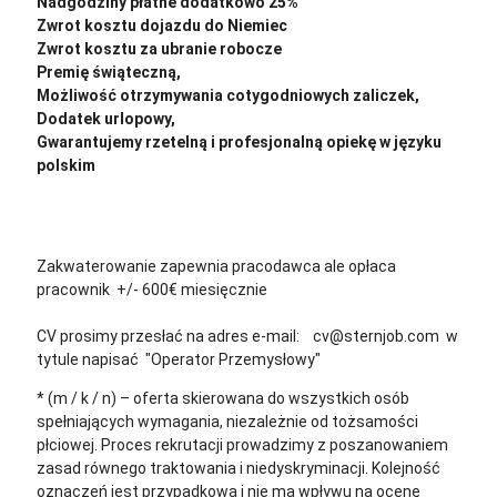
Nadgodziny płatne dodatkowo 25%
Zwrot kosztu dojazdu do Niemiec
Zwrot kosztu za ubranie robocze
Premię świąteczną,
Możliwość otrzymywania cotygodniowych zaliczek,
Dodatek urlopowy,
Gwarantujemy rzetelną i profesjonalną opiekę w języku
polskim
Zakwaterowanie zapewnia pracodawca ale opłaca
pracownik +/- 600€ miesięcznie
CV prosimy przesłać na adres e-mail: cv@sternjob.com w
tytule napisać "Operator Przemysłowy"
* (m / k / n) – oferta skierowana do wszystkich osób
spełniających wymagania, niezależnie od tożsamości
płciowej. Proces rekrutacji prowadzimy z poszanowaniem
zasad równego traktowania i niedyskryminacji. Kolejność
oznaczeń jest przypadkowa i nie ma wpływu na ocenę