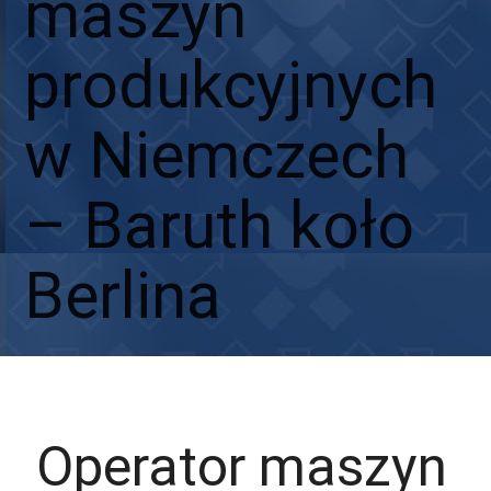
maszyn
produkcyjnych
w Niemczech
– Baruth koło
Berlina
Aplikuj
Aplikuj bez CV
Operator maszyn