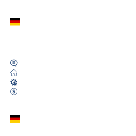
Zobacz ofertę
Operator Maszyn
(m/k/n) do Metalu –
| Niemcy Erfurt
Niemiecki
Zorganizowane
Operator Maszyn
2600 EUR Netto miesięcznie
Zobacz ofertę
Operator maszyn
(m/k/n) – okolice