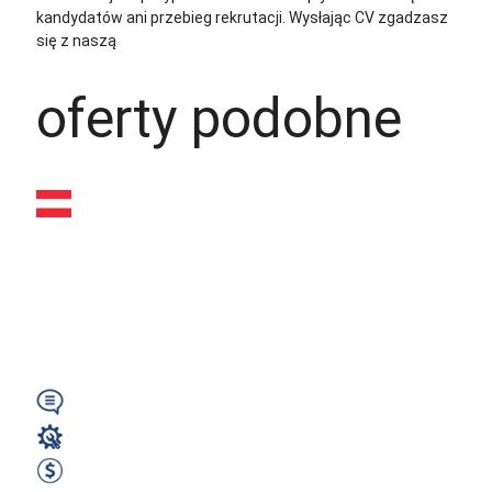
kandydatów ani przebieg rekrutacji.
Wysłając CV zgadzasz
się z naszą
polityką prywatności
oferty podobne
Operator maszyn
produkcyjnych
(m/k/n) – Austria |
2300€ netto + ...
Wymagany
Operator Maszyn
2300 EUR Netto miesięcznie