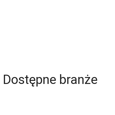
Kontakt
Zespół
Strefa pracownika
Blog
Warunki korzystania z serwisu
Polityka prywatności
Dla pracodawcy
Dostępne branże
Magazyn
Hydraulik
Wentylacje/Klimatyzacje
Budownictwo / Wykończenia wnętrz