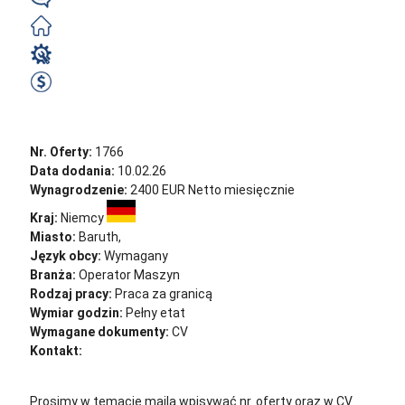
Niemiecki
Zorganizowane
Operator Maszyn
2750 EUR Netto miesięcznie
Zobacz ofertę
Nr. Oferty:
1766
Data dodania:
10.02.26
Wynagrodzenie:
2400 EUR Netto miesięcznie
Kraj:
Niemcy
Miasto:
Baruth,
Język obcy:
Wymagany
Branża:
Operator Maszyn
Rodzaj pracy:
Praca za granicą
Wymiar godzin:
Pełny etat
Wymagane dokumenty:
CV
Kontakt:
cv@sternjob.com
Aplikuj
Aplikuj bez CV
Prosimy w temacie maila wpisywać nr. oferty oraz w CV