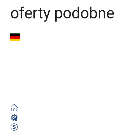
oferty podobne
Operator CNC
(m/k/n) – Prasa
Krawędziowa
Trumpf | Bez Języka
|...
Darmowe
Operator CNC
2400 EUR netto/ m-c
Zobacz ofertę