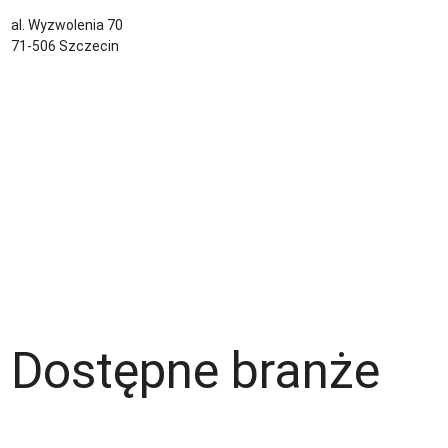
kontakt@sternjob.com
al. Wyzwolenia 70
71-506 Szczecin
Kontakt
Zespół
Strefa pracownika
Blog
Warunki korzystania z serwisu
Polityka prywatności
Dla pracodawcy
Dostępne branże
Magazyn