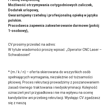
Możliwość otrzymywania cotygodniowych zaliczek,
Dodatek urlopowy,
Gwarantujemy rzetelną i profesjonalną opiekę w języku
polskim.
Pracodawca zapewnia zakwaterowanie darmowe (pokój
1-osobowy),
CV prosimy przesłać na adres:
cv@sternjob.com
W tytule wiadomości proszę wpisać: „Operator CNC Laser –
Schwabsoien”
* (m / k / n) – oferta skierowana do wszystkich osób
spełniających wymagania, niezależnie od tożsamości
płciowej. Proces rekrutacji prowadzimy z poszanowaniem
zasad równego traktowania i niedyskryminacji. Kolejność
oznaczeń jest przypadkowa i nie ma wpływu na ocenę
kandydatów ani przebieg rekrutacji.
Wysłając CV zgadzasz
się z naszą
polityką prywatności