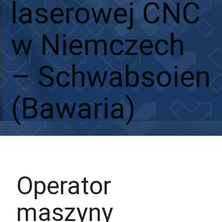
laserowej CNC
w Niemczech
– Schwabsoien
(Bawaria)
Aplikuj
Aplikuj bez CV
Operator
maszyny