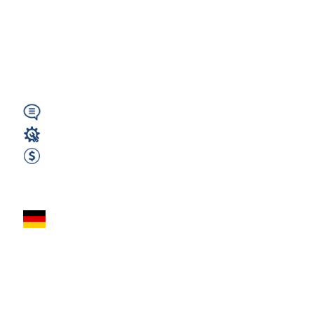
PROGRAMOWANIA |
Darmowa kwatera
|...
Wymagany
Operator CNC
2400 EUR Netto miesięcznie
Zobacz ofertę
OPERATOR /
PROGRAMISTA CNC
(FREZARKI –
HEIDENHAIN) –