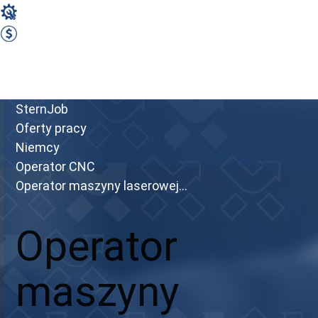
Operator CNC
2400 EUR Netto miesięcznie
Zobacz ofertę
Przejdź do portalu
SternJob
Oferty pracy
Niemcy
Operator CNC
Operator maszyny laserowej...
Operator
maszyny