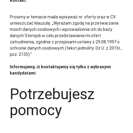
Kontakt:
cv@sternjob.com
Aplikuj
Aplikuj bez CV
Prosimy w temacie maila wpisywać nr. oferty oraz w CV
umieszczać klauzulę: „Wyrażam zgodę na przetwarzanie
moich danych osobowych i wprowadzenie ich do bazy
danych Sternjob w celu przedstawiania mi ofert
zatrudnienia, zgodnie z przepisami ustawy z 29.08.1997 o
ochronie danych osobowych (tekst jednolity: Dz.U. z 2015r.,
poz. 2135).”
Informujemy, iż kontaktujemy się tylko z wybranymi
kandydatami
Potrzebujesz
pomocy
+48 535 139 034