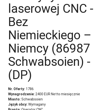
laserowej CNC -
Bez
Niemieckiego –
Niemcy (86987
Schwabsoien) -
(DP)
Nr. Oferty:
1786
Wynagrodzenie:
2400 EUR Netto miesięcznie
Miasto:
Schwabsoien
Język obcy:
Wymagany
Branża:
Operator CNC