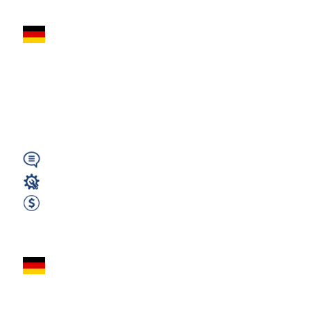
CNC – Operator
Maszyn do Obróbki
Drewna – Niemcy
(91187...
Wymagany
Operator CNC
2400 EUR Netto miesięcznie
Zobacz ofertę
Operator CNC
(Trumpf) – BEZ