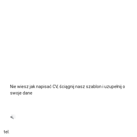
+48 535 139 711
+48 729 139 711
+48 576 139 711
Nie wiesz jak napisać CV, ściągnij nasz szablon i uzupełnij o
swoje dane
CV język Polski >
CV język Niemiecki >
tel.
+48 535 139 034