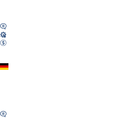
PROGRAMOWANIA |
Darmowa kwatera |...
Wymagany
Operator CNC
2400 EUR Netto miesięcznie
Zobacz ofertę
CNC – Operator
Maszyn do Obróbki
Drewna – Niemcy
(91187...
Wymagany