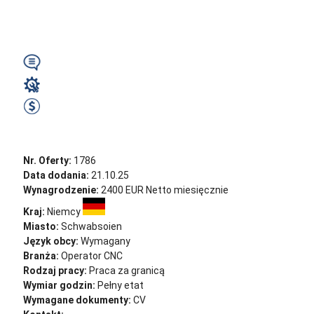
NIEMCY...
Wymagany
Operator CNC
2500 EUR Netto miesięcznie
Zobacz ofertę
Nr. Oferty:
1786
Data dodania:
21.10.25
Wynagrodzenie:
2400 EUR Netto miesięcznie
Kraj:
Niemcy
Miasto:
Schwabsoien
Język obcy:
Wymagany
Branża:
Operator CNC
Rodzaj pracy:
Praca za granicą
Wymiar godzin:
Pełny etat
Wymagane dokumenty:
CV