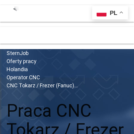
PL
menu
SternJob
Oferty pracy
Holandia
Operator CNC
CNC Tokarz / Frezer (Fanuc)...
Praca CNC
Tokarz / Frezer