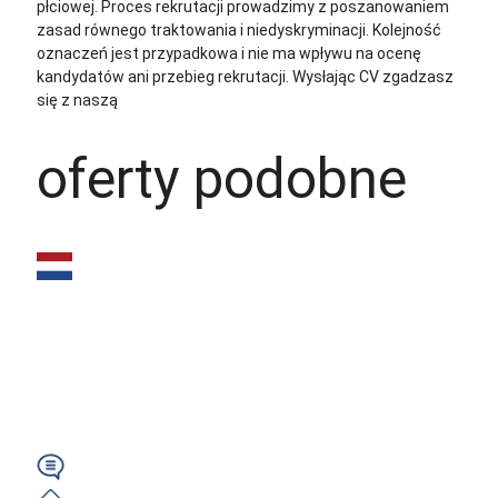
płciowej. Proces rekrutacji prowadzimy z poszanowaniem
zasad równego traktowania i niedyskryminacji. Kolejność
oznaczeń jest przypadkowa i nie ma wpływu na ocenę
kandydatów ani przebieg rekrutacji.
Wysłając CV zgadzasz
się z naszą
polityką prywatności
oferty podobne
Operator prasy
krawędziowej CNC
(m/k/n) - Zwolle
Holandia
Angielski