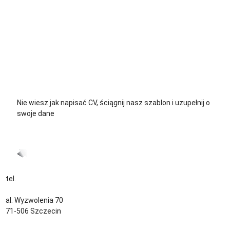
+48 729 139 711
+48 576 139 711
Nie wiesz jak napisać CV, ściągnij nasz szablon i uzupełnij o
swoje dane
CV język Polski >
CV język Niemiecki >
tel.
+48 535 139 034
kontakt@sternjob.com
al. Wyzwolenia 70
71-506 Szczecin
Kontakt