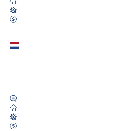
Darmowe
Operator CNC
670 EUR Netto Tygodniowo
Zobacz ofertę
Tokarz manualny
(m/k/n) – 600€
NETTO tygodniowo |
Duże detale |...
Angielski
Darmowe
Operator CNC
600 EUR Netto Tygodniowo