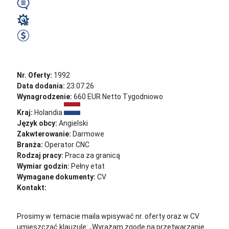
Wymagany
Operator CNC
570 EUR Netto Tygodniowo
Zobacz ofertę
Nr. Oferty:
1992
Data dodania:
23.07.26
Wynagrodzenie:
660 EUR Netto Tygodniowo
Kraj:
Holandia
Język obcy:
Angielski
Zakwterowanie:
Darmowe
Branża:
Operator CNC
Rodzaj pracy:
Praca za granicą
Wymiar godzin:
Pełny etat
Wymagane dokumenty:
CV
Kontakt:
cv@sternjob.com
Aplikuj
Aplikuj bez CV
Prosimy w temacie maila wpisywać nr. oferty oraz w CV
umieszczać klauzulę: „Wyrażam zgodę na przetwarzanie