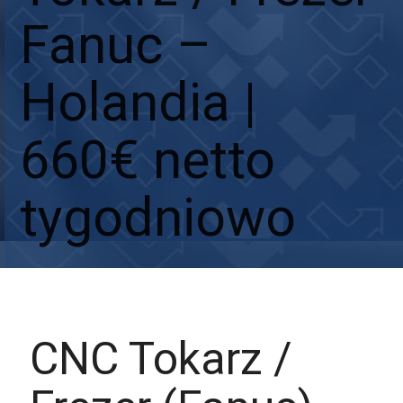
Fanuc –
Holandia |
660€ netto
tygodniowo
Aplikuj
Aplikuj bez CV
CNC Tokarz /