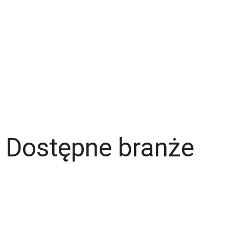
Zespół
Strefa pracownika
Blog
Warunki korzystania z serwisu
Polityka prywatności
Dla pracodawcy
Dostępne branże
Magazyn
Hydraulik
Wentylacje/Klimatyzacje
Budownictwo / Wykończenia wnętrz
Gastronomia