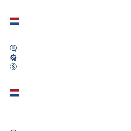
Zobacz ofertę
Programista Frezer
CNC - Rijen (EN)
Angielski
Operator CNC
600 EUR Netto Tygodniowo
Zobacz ofertę
Operator CNC –
Prasa krawędziowa
(Holandia) (IN)