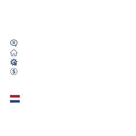
(m/k/n) – 660€
NETTO tygodniowo
|...
Angielski
Darmowe
Operator CNC
660 EUR Netto Tygodniowo
Zobacz ofertę
Tokarz manualny
(m/k/n) – 600€
NETTO tygodniowo |