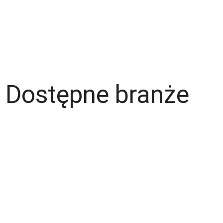
Dla pracodawcy
Dostępne branże
Magazyn
Hydraulik
Wentylacje/Klimatyzacje
Budownictwo / Wykończenia wnętrz
Gastronomia
Fachowcy - różne zawody
Kierowca / Kurier
Laminiarz
Spawacz
Operator wózka widłowego