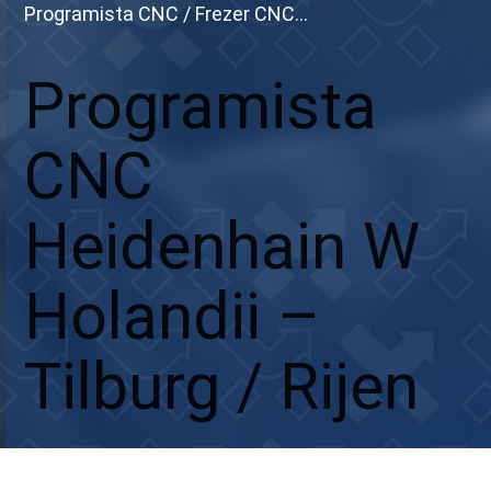
Programista CNC / Frezer CNC...
Programista
CNC
Heidenhain W
Holandii –
Tilburg / Rijen
Aplikuj
Aplikuj bez CV