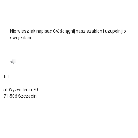
+48 576 139 711
Nie wiesz jak napisać CV, ściągnij nasz szablon i uzupełnij o
swoje dane
CV język Polski >
CV język Niemiecki >
tel.
+48 535 139 034
kontakt@sternjob.com
al. Wyzwolenia 70
71-506 Szczecin
Kontakt
Zespół
Strefa pracownika
Blog
Warunki korzystania z serwisu
Polityka prywatności