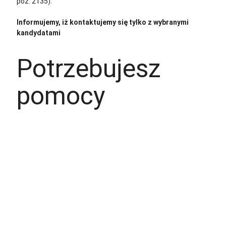
poz. 2135).”
Informujemy, iż kontaktujemy się tylko z wybranymi
kandydatami
Potrzebujesz
pomocy
+48 535 139 034
+48 535 139 711
+48 729 139 711