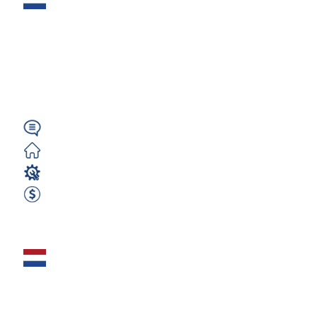
krawędziowej CNC
(m/k/n) - Zwolle
Holandia
Angielski
Darmowe
Operator CNC
670 EUR Netto Tygodniowo
Zobacz ofertę
CNC Tokarz /
Frezer (Fanuc)