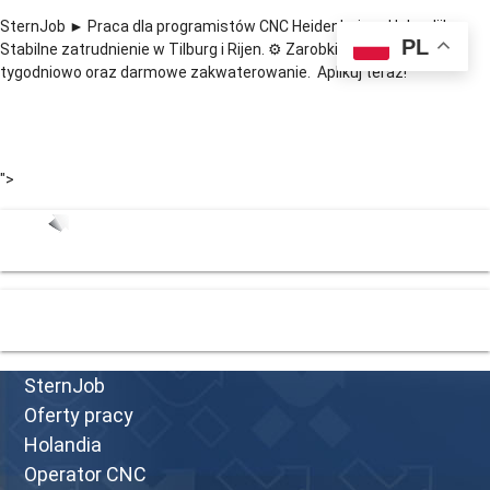
SternJob ► Praca dla programistów CNC Heidenhain w Holandii!
PL
Stabilne zatrudnienie w Tilburg i Rijen. ⚙️ Zarobki do 800€ netto
tygodniowo oraz darmowe zakwaterowanie. Aplikuj teraz!
">
menu
SternJob
Oferty pracy
Holandia
Operator CNC