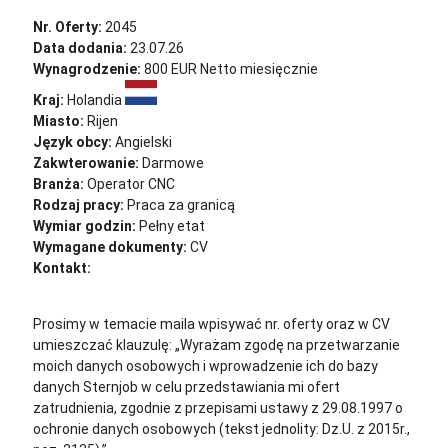
Nr. Oferty:
2045
Data dodania:
23.07.26
Wynagrodzenie:
800 EUR Netto miesięcznie
Kraj:
Holandia
Miasto:
Rijen
Język obcy:
Angielski
Zakwterowanie:
Darmowe
Branża:
Operator CNC
Rodzaj pracy:
Praca za granicą
Wymiar godzin:
Pełny etat
Wymagane dokumenty:
CV
Kontakt:
cv@sternjob.com
Aplikuj
Aplikuj bez CV
Prosimy w temacie maila wpisywać nr. oferty oraz w CV
umieszczać klauzulę: „Wyrażam zgodę na przetwarzanie
moich danych osobowych i wprowadzenie ich do bazy
danych Sternjob w celu przedstawiania mi ofert
zatrudnienia, zgodnie z przepisami ustawy z 29.08.1997 o
ochronie danych osobowych (tekst jednolity: Dz.U. z 2015r.,