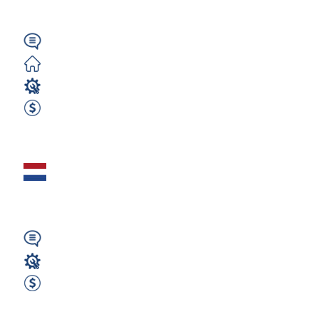
Duże detale |...
Angielski
Darmowe
Operator CNC
600 EUR Netto Tygodniowo
Zobacz ofertę
Programista Frezer
CNC - Rijen (EN)
Angielski
Operator CNC
600 EUR Netto Tygodniowo
Zobacz ofertę