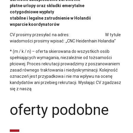
płatne urlopy oraz składki emerytalne
cotygodniowe wypłaty
stabilne i legalne zatrudnienie w Holandii
wsparcie koordynatorów
CV prosimy przesyłać na adres:
cv@sternjob.com
W tytule
wiadomości prosimy wpisać: „CNC Heidenhain Holandia”
* (m / k / n) – oferta skierowana do wszystkich osób
spełniających wymagania, niezależnie od tożsamości
płciowej. Proces rekrutacji prowadzimy z poszanowaniem
zasad równego traktowania i niedyskryminacji. Kolejność
oznaczeń jest przypadkowa i nie ma wpływu na ocenę
kandydatów ani przebieg rekrutacji.
Wysłając CV zgadzasz
się z naszą
polityką prywatności
oferty podobne
Operator prasy