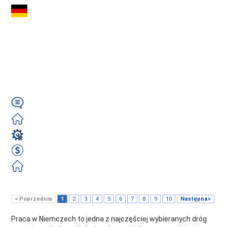
Operator
Schubmast (m/k/n) –
Niemcy | 18 €/h |
Wózki wysokiego...
Niemiecki/Angielski
Zorganizowane
Operator wózka widłowego
18 EUR Brutto/Godzina
Zorganizowane
Zobacz ofertę
< Poprzednia
1
2
3
4
5
6
7
8
9
10
Następna>
Praca w Niemczech to jedna z najczęściej wybieranych dróg