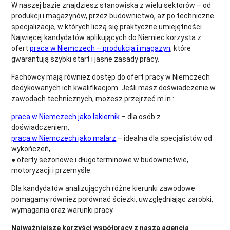
W naszej bazie znajdziesz stanowiska z wielu sektorów – od
produkcji i magazynów, przez budownictwo, aż po techniczne
specjalizacje, w których liczą się praktyczne umiejętności.
Najwięcej kandydatów aplikujących do Niemiec korzysta z
ofert
praca w Niemczech – produkcja i magazyn
, które
gwarantują szybki start i jasne zasady pracy.
Fachowcy mają również dostęp do ofert pracy w Niemczech
dedykowanych ich kwalifikacjom. Jeśli masz doświadczenie w
zawodach technicznych, możesz przejrzeć m.in.:
praca w Niemczech jako lakiernik
– dla osób z
doświadczeniem,
praca w Niemczech jako malarz
– idealna dla specjalistów od
wykończeń,
● oferty sezonowe i długoterminowe w budownictwie,
motoryzacji i przemyśle.
Dla kandydatów analizujących różne kierunki zawodowe
pomagamy również porównać ścieżki, uwzględniając zarobki,
wymagania oraz warunki pracy.
Najważniejsze korzyści współpracy z naszą agencja