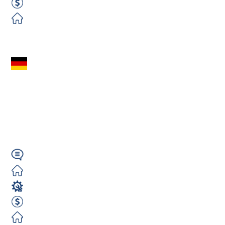
2600 EUR Netto miesięcznie
Darmowe
Zobacz ofertę
Pomocnik Elektryka
Berlin(m/k/n) –
Darmowe
Zakwaterowanie
Wymagany
Darmowe
Elektryk / Elektronik
2600 EUR Netto
Darmowe