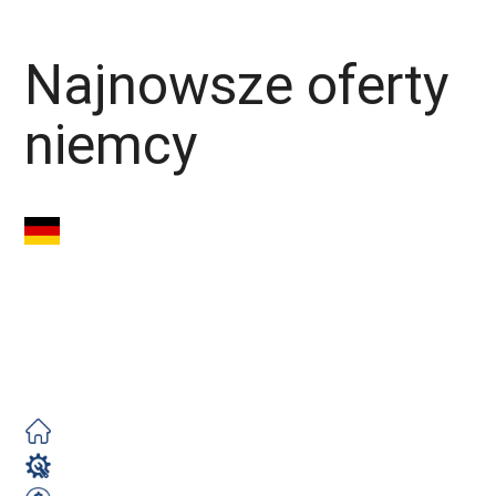
Piekarz
Najnowsze oferty
niemcy
Pomocnik Montera
Rusztowań (m/k/n) -
Bez Doświadczenia -
Rotacje
Zorganizowane
Monter Rusztowań