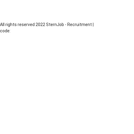
Produkcja
Piekarz
All rights reserved 2022 SternJob - Recruitment |
code:
MadeByChesus.com