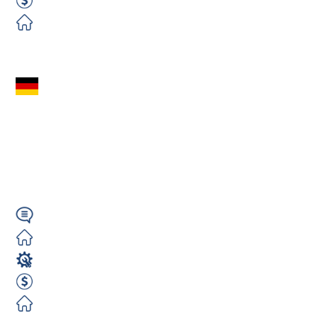
2500 EUR netto / m-c
Darmowe
Zobacz ofertę
Stolarz (m/k/n) Przy
Produkcji Okien W
Niemczech –
Darmowy Pokój...
Wymagany
Darmowe
Stolarz
2500 EUR Netto miesięcznie
Darmowe