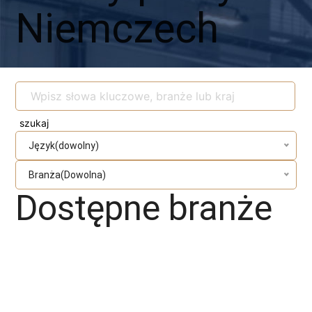
Niemczech
Język(dowolny)
Branża(Dowolna)
Dostępne branże
Magazyn
Hydraulik
Wentylacje/Klimatyzacje
Budownictwo / Wykończenia wnętrz
Gastronomia