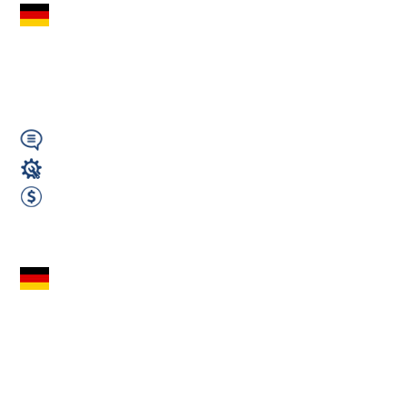
Pomocnik produkcji
/ montażu (m/k/n) –
Crossen (Niemcy)
Wymagany
Produkcja
1850 EUR Netto miesięcznie
Zobacz ofertę
Komisjoner (m/k/n)
– Netto (Pick by
Voice) |
Ganderkesee...