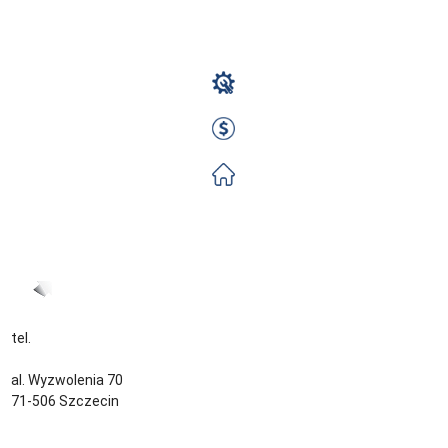
- Rotacje
Monter Rusztowań
2000 EUR Netto miesięcznie
Zorganizowane
Zobacz ofertę
tel.
+48 535 139 034
kontakt@sternjob.com
al. Wyzwolenia 70
71-506 Szczecin
Kontakt
Zespół