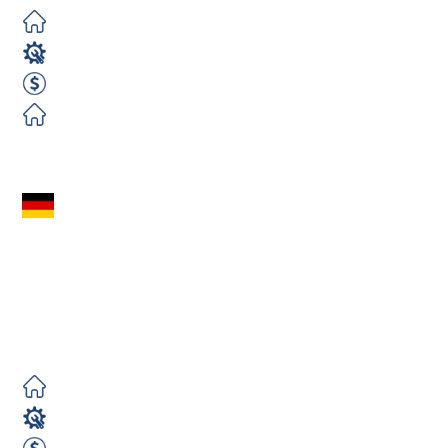
Darmowe
Operator CNC
2400 EUR netto/ m-c
Darmowe
Zobacz ofertę
Spawacz MAG
(m/k/n) Niemcy
(Schwabsoien) – Bez
Certyfikatów |...
Darmowe
Magazyn