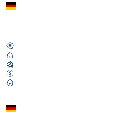
Lakiernik
przemysłowy (m/k/n)
- okolice Augsburg
Niemiecki
Darmowe
Lakiernik
2400 EUR Netto miesięcznie
Darmowe
Zobacz ofertę
Monter rusztowań
(m/k/n) – Niemcy,