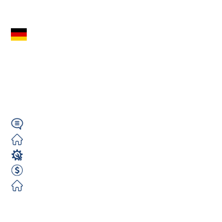
Zobacz ofertę
Mechanik LKW
Niemcy (m/k/n) –
3000€ NETTO |
DARMOWA kwatera |
Wymagany
Darmowe
Mechanik / Mechatronik
3200 EUR Netto miesięcznie
Darmowe
Zobacz ofertę