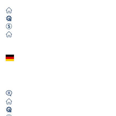
Zorganizowane
Magazyn
15,69 EUR Brutto/Godzina
Zorganizowane
Zobacz ofertę
Elektryk (m/k/n) –
Berlin | Darmowe
zakwaterowanie
Wymagany
Darmowe
Elektryk / Elektronik