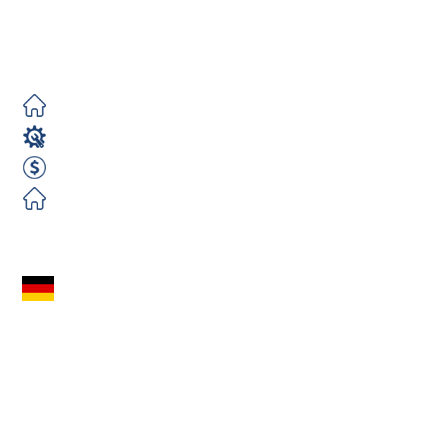
Bremen | Projekt
stoczniowy
Darmowe
Monter Rusztowań
75 PLN Godzina Netto
Darmowe
Zobacz ofertę
Operator CNC
(m/k/n) – Prasa
Krawędziowa Trumpf
| Bez Języka |...