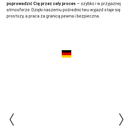
poprowadzić Cię przez cały proces
— szybko i w przyjaznej
atmosferze. Dzięki naszemu pośrednictwu wyjazd staje się
prostszy, a praca za granicą pewna i bezpieczna.
Pomocnik
Montera
Rusztowań
(m/k/n) -
Bez
Doświadczenia