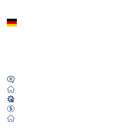
Zobacz ofertę
Praca przy montażu
i produkcji w
Niemczech – Bez
doświadczenia...
Niemiecki
Darmowe
Produkcja
1840 EUR netto/ m-c
Darmowe
Zobacz ofertę