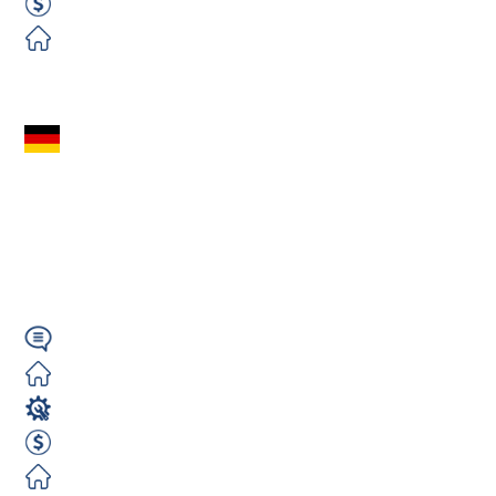
2000 EUR Netto miesięcznie
Zorganizowane
Zobacz ofertę
Operator Wózka
Widłowego (m/k/n)
(Crossen - Niemcy) –
Darmowy...
Niemiecki
Darmowe
Operator wózka widłowego
2000 EUR netto / m-c
Darmowe