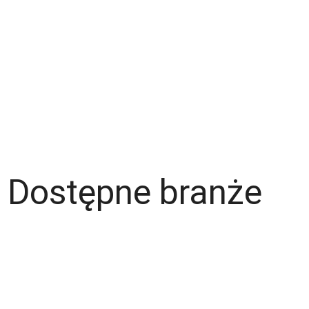
Strefa pracownika
Blog
Warunki korzystania z serwisu
Polityka prywatności
Dla pracodawcy
Dostępne branże
Magazyn
Hydraulik
Wentylacje/Klimatyzacje
Budownictwo / Wykończenia wnętrz
Gastronomia
Fachowcy - różne zawody