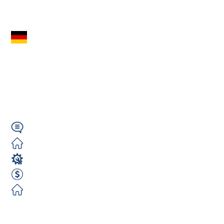
Zobacz ofertę
Operator Wózka
Widłowego (m/k/n) |
Praca od zaraz |
Meppen...
Niemiecki/Angielski
Zorganizowane
Operator wózka widłowego
15.69 EUR Brutto/Godzina
Zorganizowane
Zobacz ofertę